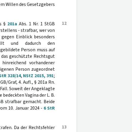
 dem Willen des Gesetzgebers
12
es §
201a
Abs. 1 Nr. 1 StGB
stellens - strafbar, wer von
m gegen Einblick besonders
ellt und dadurch den
bgebildete Person muss auf
f das geschützte Rechtsgut
nd hinreichend vorhandener
 eigenen Person zugeordnet
StR 328/14
,
NStZ 2015, 391
;
B/Graf, 4. Aufl., § 201a Rn.
r Fall. Soweit der Angeklagte
 bedeckten Vagina der L. B.
GB strafbar gemacht. Beide
vom 10. Januar 2024 -
6 StR
13
rafen. Da der Rechtsfehler