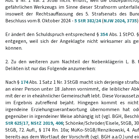
Abs. 8 Nr. 1 Var. 2 StGB nicht erfüllt, weil die Diazepamtro
gefährlichen Werkzeugs im Sinne dieser Strafnorm unterfalle
insoweit der Rechtsauffassung des 5. Strafsenats des Bun
Beschluss vom 8. Oktober 2024 -
5 StR 382/24
(
NJW 2024, 3735
)
Er ändert den Schuldspruch entsprechend §
354
Abs. 1 StPO. 
entgegen, weil sich der Angeklagte nicht wirksamer als ge
können.
2. Zu den weiteren zum Nachteil der Nebenklägerin L. B. 
Delikten ist nur das Folgende anzumerken:
Nach §
174
Abs. 1 Satz 1 Nr. 3 StGB macht sich derjenige straf
an einer Person unter 18 Jahren vornimmt, die leiblicher Ab
mit der er in eheähnlicher Gemeinschaft lebt. Diese Vorausse
im Ergebnis zutreffend bejaht. Hingegen kommt es nicht
irgendeine Erziehungsverantwortung übernommen hat ode
gegenüber in irgendeiner Weise abhängig ist (vgl. BGH, Besch
StR 625/17
,
NStZ 2019, 406
; Schönke/Schröder/Eisele, StGB, 30. 
StGB, 72. Aufl., § 174 Rn. 10a; MüKo-StGB/Renzikowski, 4. Aufl
bereits aus dem Wortlaut der Vorschrift (vgl. BGH a.a.O.) und