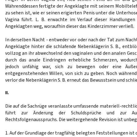
Währenddessen fertigte der Angeklagte mit seinem Mobiltelefo
zu sehen ist, wie er seinen erigierten Penis unter die Unterho
Vagina führt. L. B. erwachte im Verlauf dieser Handlunge
Angeklagten weg, woraufhin dieser das Kinderzimmer verließ.
In derselben Nacht - entweder vor oder nach der Tat zum Nachtei
Angeklagte hinter die schlafende Nebenklägerin S. B., entbl
vollzog an ihr abwechselnd den vaginalen und den analen Gesch
durch das anale Eindringen erhebliche Schmerzen, wodurch
jedoch unfähig war, sich zu bewegen oder eine Äußer
entgegenstehenden Willen, von sich zu geben. Noch während
verlor die Nebenklägerin S. B. erneut das Bewusstsein und schlie
II.
Die auf die Sachrüge veranlasste umfassende materiell-rechtli
führt zur Änderung der Schuldsprüche und zur A
Rechtsfolgenausspruchs. Die weitergehende Revision ist unbeg
1. Auf der Grundlage der tragfähig belegten Feststellungen ist