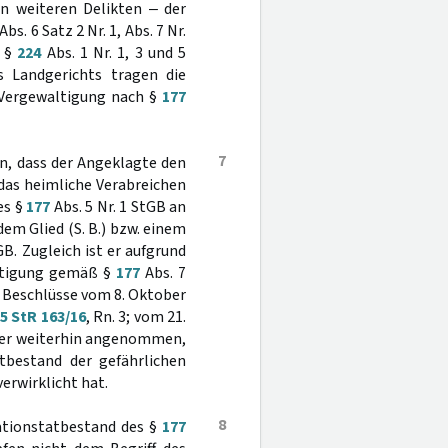
en weiteren Delikten ‒ der
 Abs. 6 Satz 2 Nr. 1, Abs. 7 Nr.
h §
224
Abs. 1 Nr. 1, 3 und 5
s Landgerichts tragen die
 Vergewaltigung nach §
177
7
n, dass der Angeklagte den
 das heimliche Verabreichen
es §
177
Abs. 5 Nr. 1 StGB an
dem Glied (S. B.) bzw. einem
GB. Zugleich ist er aufgrund
ltigung gemäß §
177
Abs. 7
, Beschlüsse vom 8. Oktober
5 StR 163/16
, Rn. 3; vom 21.
mmer weiterhin angenommen,
atbestand der gefährlichen
 verwirklicht hat.
8
kationstatbestand des §
177