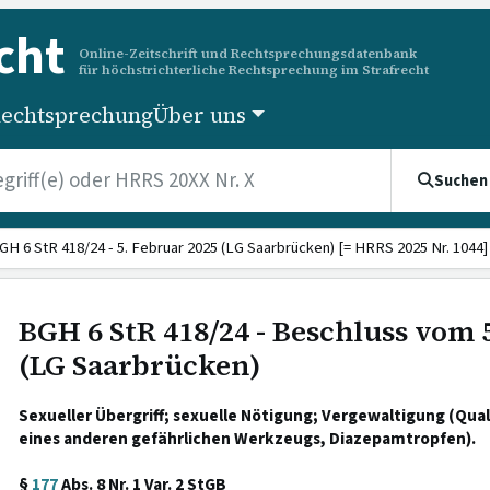
cht
Online-Zeitschrift und Rechtsprechungsdatenbank
für höchstrichterliche Rechtsprechung im Strafrecht
echtsprechung
Über uns
Suchen
GH 6 StR 418/24 - 5. Februar 2025 (LG Saarbrücken) [= HRRS 2025 Nr. 1044]
BGH 6 StR 418/24 - Beschluss vom 
(LG Saarbrücken)
Sexueller Übergriff; sexuelle Nötigung; Vergewaltigung (Qua
eines anderen gefährlichen Werkzeugs, Diazepamtropfen).
§
177
Abs. 8 Nr. 1 Var. 2 StGB