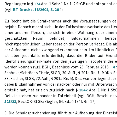
Regelungen in §
174
Abs. 1 Satz 1 Nr. 1, 2 StGB und entspricht
(vgl.
BT-Drucks. 18/2601, S. 26
f.).
Zu Recht hat die Strafkammer auch die Voraussetzungen d
bejaht. Danach macht sich - in der Tatbestandsvariante des Her
einer anderen Person, die sich in einer Wohnung oder eine
geschützten Raum befindet, Bildaufnahmen herst
höchstpersönlichen Lebensbereich der Person verletzt. Die a
der Aufnahme nicht zwingend erkennbar sein. Im Hinblick au
ist aber jedenfalls erforderlich, dass die Bilder auf Gru
Identifizierungsmerkmale von den jeweiligen Tatopfern der
werden können (vgl. BGH, Beschluss vom 26. Februar 2015 −
4 
Schönke/Schröder/Eisele, StGB, 30. Aufl., § 201a Rn. 7; MüKo-StG
33; Fischer, StGB, 72. Aufl., § 201a Rn. 5). Dies war vorliegend de
dabei Bildaufnahmen von der nackten oder nur mit Unterwäsche
erstellt hat, hat er sich zugleich nach §
184k
Abs. 1 Nr. 1 St
Delikte stehen zueinander in Tateinheit (vgl. BGH, Beschluss 
523/23
; BeckOK-StGB/Ziegler, 64. Ed., § 184k Rn. 17).
3. Die Schuldspruchänderung führt zur Aufhebung der Einzelst