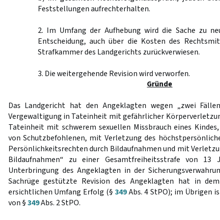
Feststellungen aufrechterhalten.
2. Im Umfang der Aufhebung wird die Sache zu ne
Entscheidung, auch über die Kosten des Rechtsmit
Strafkammer des Landgerichts zurückverwiesen.
3. Die weitergehende Revision wird verworfen.
Gründe
Das Landgericht hat den Angeklagten wegen „zwei Fälle
Vergewaltigung in Tateinheit mit gefährlicher Körperverletzung
Tateinheit mit schwerem sexuellen Missbrauch eines Kindes
von Schutzbefohlenen, mit Verletzung des höchstpersönlich
Persönlichkeitsrechten durch Bildaufnahmen und mit Verletzu
Bildaufnahmen“ zu einer Gesamtfreiheitsstrafe von 13 J
Unterbringung des Angeklagten in der Sicherungsverwahrun
Sachrüge gestützte Revision des Angeklagten hat in dem
ersichtlichen Umfang Erfolg (§
349
Abs. 4 StPO); im Übrigen i
von §
349
Abs. 2 StPO.