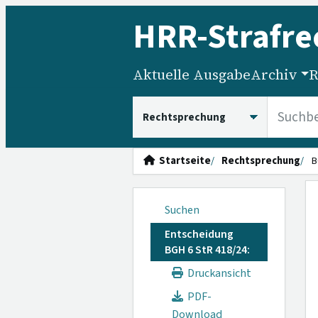
HRR
-Strafre
Aktuelle Ausgabe
Archiv
R
HRRS durchsuchen
Startseite
Rechtsprechung
B
Suchen
Entscheidung
BGH 6 StR 418/24:
Druckansicht
PDF-
Download