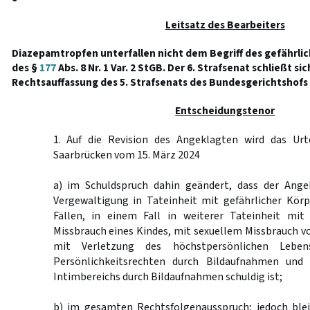
Leitsatz des Bearbeiters
Diazepamtropfen unterfallen nicht dem Begriff des gefährli
des §
177
Abs. 8 Nr. 1 Var. 2 StGB. Der 6. Strafsenat schließt si
Rechtsauffassung des 5. Strafsenats des Bundesgerichtshofs 
Entscheidungstenor
1. Auf die Revision des Angeklagten wird das Urt
Saarbrücken vom 15. März 2024
a) im Schuldspruch dahin geändert, dass der Ange
Vergewaltigung in Tateinheit mit gefährlicher Körp
Fällen, in einem Fall in weiterer Tateinheit mit
Missbrauch eines Kindes, mit sexuellem Missbrauch 
mit Verletzung des höchstpersönlichen Leben
Persönlichkeitsrechten durch Bildaufnahmen und
Intimbereichs durch Bildaufnahmen schuldig ist;
b) im gesamten Rechtsfolgenausspruch; jedoch ble