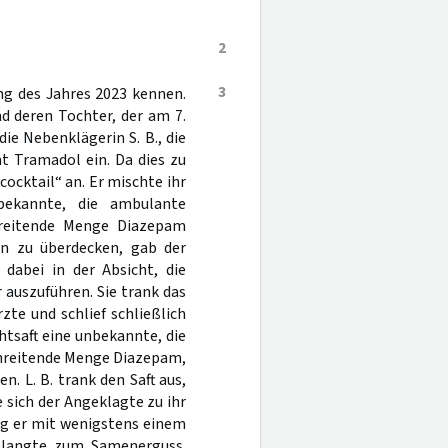
2
3
ng des Jahres 2023 kennen.
d deren Tochter, der am 7.
e Nebenklägerin S. B., die
t Tramadol ein. Da dies zu
cocktail“ an. Er mischte ihr
bekannte, die ambulante
hreitende Menge Diazepam
n zu überdecken, gab der
dabei in der Absicht, die
auszuführen. Sie trank das
te und schlief schließlich
chtsaft eine unbekannte, die
chreitende Menge Diazepam,
 L. B. trank den Saft aus,
te sich der Angeklagte zu ihr
ang er mit wenigstens einem
gelangte zum Samenerguss.