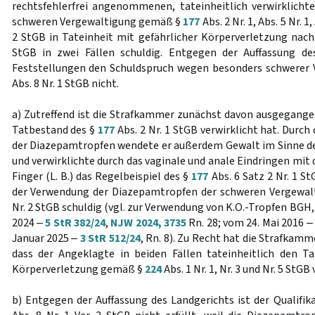
rechtsfehlerfrei angenommenen, tateinheitlich verwirklicht
schweren Vergewaltigung gemäß §
177
Abs. 2 Nr. 1, Abs. 5 Nr. 1,
2 StGB in Tateinheit mit gefährlicher Körperverletzung nac
StGB in zwei Fällen schuldig. Entgegen der Auffassung de
Feststellungen den Schuldspruch wegen besonders schwerer
Abs. 8 Nr. 1 StGB nicht.
a) Zutreffend ist die Strafkammer zunächst davon ausgegange
Tatbestand des §
177
Abs. 2 Nr. 1 StGB verwirklicht hat. Durch
der Diazepamtropfen wendete er außerdem Gewalt im Sinne d
und verwirklichte durch das vaginale und anale Eindringen mit 
Finger (L. B.) das Regelbeispiel des §
177
Abs. 6 Satz 2 Nr. 1 St
der Verwendung der Diazepamtropfen der schweren Vergewa
Nr. 2 StGB schuldig (vgl. zur Verwendung von K.O.-Tropfen BGH
2024 ‒
5 StR 382/24
,
NJW 2024, 3735
Rn. 28; vom 24. Mai 2016 ‒
Januar 2025 ‒
3 StR 512/24
, Rn. 8). Zu Recht hat die Strafka
dass der Angeklagte in beiden Fällen tateinheitlich den T
Körperverletzung gemäß §
224
Abs. 1 Nr. 1, Nr. 3 und Nr. 5 StGB
b) Entgegen der Auffassung des Landgerichts ist der Qualifi