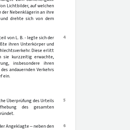
n Lichtbilder, auf welchen
se der Nebenklägerin an ihre
n und drehte sich von dem
4
l von L. B. - legte sich der
ößte ihren Unterkörper und
lechtsverkehr. Diese erlitt
 sie kurzzeitig erwachte,
ung, insbesondere ihren
 des andauernden Verkehrs
f ein.
5
che Überprüfung des Urteils
ufhebung des gesamten
ründet.
6
 der Angeklagte ‒ neben den