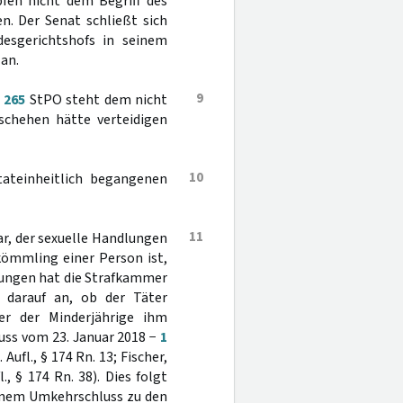
pfen nicht dem Begriff des
n. Der Senat schließt sich
desgerichtshofs in seinem
 an.
9
§
265
StPO steht dem nicht
schehen hätte verteidigen
10
tateinheitlich begangenen
11
bar, der sexuelle Handlungen
kömmling einer Person ist,
tzungen hat die Strafkammer
 darauf an, ob der Täter
r der Minderjährige ihm
luss vom 23. Januar 2018 −
1
Aufl., § 174 Rn. 13; Fischer,
., § 174 Rn. 38). Dies folgt
 einem Umkehrschluss zu den