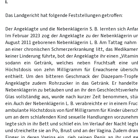
I.
Das Landgericht hat folgende Feststellungen getroffen:
Der Angeklagte und die Nebenklägerin S. B. lernten sich Anfa
Im Februar 2023 zog der Angeklagte zu der Nebenklägerin un
August 2011 geborenen Nebenklägerin L. B. Am Tattag nahm di
an einer chronischen Schmerzerkrankung litt, das Medikamen
keiner Linderung führte, bot der Angeklagte ihr einen „Vitamin
sodann ein Getränk, welches neben Fruchtsaft eine un
Höchstdosis von zehn Milligramm für Erwachsene übersc
enthielt. Um den bitteren Geschmack der Diazepam-Tropfe
Angeklagte zudem Rohrzucker in das Getränk. Er handelte 
Nebenklägerin zu betäuben und an ihr den Geschlechtsverkehr 
Glas vollständig aus, wurde nach kurzer Zeit benommen, stürz
ein. Auch der Nebenklägerin L. B. verabreichte er in einem Fru
ambulante Höchstdosis von fünf Milligramm für Kinder übers
um an dem schlafenden Kind sexuelle Handlungen vorzunehmen.
legte sich in ihr Bett und schlief ein. Im Verlauf der Nacht leg
und streichelte sie an Po, Brust und an der Vagina. Zudem dr
Finger in deren Vagina ein, rieb seinen Penis an ihr und 