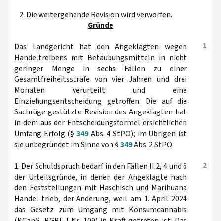
2. Die weitergehende Revision wird verworfen.
Gründe
1
Das Landgericht hat den Angeklagten wegen
Handeltreibens mit Betäubungsmitteln in nicht
geringer Menge in sechs Fällen zu einer
Gesamtfreiheitsstrafe von vier Jahren und drei
Monaten verurteilt und eine
Einziehungsentscheidung getroffen. Die auf die
Sachrüge gestützte Revision des Angeklagten hat
in dem aus der Entscheidungsformel ersichtlichen
Umfang Erfolg (§
349
Abs. 4 StPO); im Übrigen ist
sie unbegründet im Sinne von §
349
Abs. 2 StPO.
2
1. Der Schuldspruch bedarf in den Fällen II.2, 4 und 6
der Urteilsgründe, in denen der Angeklagte nach
den Feststellungen mit Haschisch und Marihuana
Handel trieb, der Änderung, weil am 1. April 2024
das Gesetz zum Umgang mit Konsumcannabis
(KCanG, BGBl. I Nr. 109) in Kraft getreten ist. Das