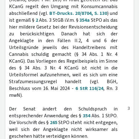
KCanG regelt den Umgang mit Konsumcannabis
abschließend (vgl.
BT-Drucks. 20/8704, S. 130
) und
ist gemäß §
2
Abs. 3 StGB i.V.m. §
354a
StPO als das
hier mildere Gesetz bei der Revisionsentscheidung
zu berücksichtigen. Danach hat sich der
Angeklagte in den Fällen II.2, 4 und 6 der
Urteilsgründe jeweils des Handeltreibens mit
Cannabis schuldig gemacht (§ 34 Abs. 1 Nr. 4
KCanG). Das Vorliegen des Regelbeispiels im Sinne
des § 34 Abs. 3 Nr. 4 KCanG ist nicht in die
Urteilsformel aufzunehmen, weil es sich um eine
Strafzumessungsregel handelt (vgl. BGH,
Beschluss vom 16. Mai 2024 -
6 StR 116/24
, Rn. 3
mwN).
3
Der Senat ändert den Schuldspruch in
entsprechender Anwendung des §
354
Abs. 1 StPO.
Die Vorschrift des §
265
StPO steht nicht entgegen,
weil sich der Angeklagte nicht wirksamer als
geschehen hätte verteidigen können.