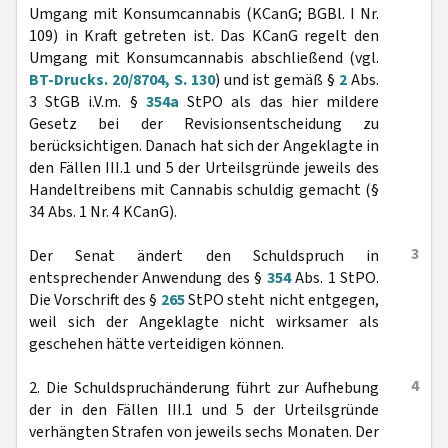
Umgang mit Konsumcannabis (KCanG; BGBl. I Nr.
109) in Kraft getreten ist. Das KCanG regelt den
Umgang mit Konsumcannabis abschließend (vgl.
BT-Drucks. 20/8704, S. 130
) und ist gemäß §
2
Abs.
3 StGB i.V.m. §
354a
StPO als das hier mildere
Gesetz bei der Revisionsentscheidung zu
berücksichtigen. Danach hat sich der Angeklagte in
den Fällen III.1 und 5 der Urteilsgründe jeweils des
Handeltreibens mit Cannabis schuldig gemacht (§
34 Abs. 1 Nr. 4 KCanG).
3
Der Senat ändert den Schuldspruch in
entsprechender Anwendung des §
354
Abs. 1 StPO.
Die Vorschrift des §
265
StPO steht nicht entgegen,
weil sich der Angeklagte nicht wirksamer als
geschehen hätte verteidigen können.
4
2. Die Schuldspruchänderung führt zur Aufhebung
der in den Fällen III.1 und 5 der Urteilsgründe
verhängten Strafen von jeweils sechs Monaten. Der