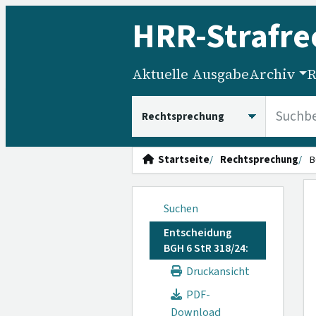
HRR
-Strafre
Aktuelle Ausgabe
Archiv
R
HRRS durchsuchen
Startseite
Rechtsprechung
B
Suchen
Entscheidung
BGH 6 StR 318/24:
Druckansicht
PDF-
Download