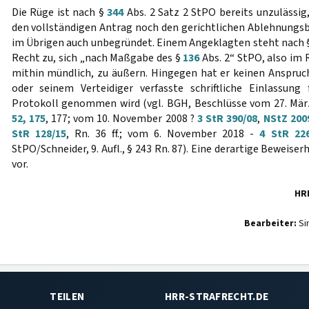
Die Rüge ist nach §
344
Abs. 2 Satz 2 StPO bereits unzulässig,
den vollständigen Antrag noch den gerichtlichen Ablehnungsbe
im Übrigen auch unbegründet. Einem Angeklagten steht nach
Recht zu, sich „nach Maßgabe des §
136
Abs. 2“ StPO, also im
mithin mündlich, zu äußern. Hingegen hat er keinen Anspruch
oder seinem Verteidiger verfasste schriftliche Einlassung
Protokoll genommen wird (vgl. BGH, Beschlüsse vom 27. Mär
52, 175
, 177; vom 10. November 2008 ?
3 StR 390/08
,
NStZ 200
StR 128/15
, Rn. 36 ff.; vom 6. November 2018 -
4 StR 226
StPO/Schneider, 9. Aufl., § 243 Rn. 87). Eine derartige Beweise
vor.
HR
Bearbeiter:
Si
TEILEN
HRR-STRAFRECHT.DE