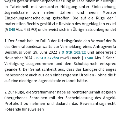
wegen gefährlicher Körperverletzung in Tateinheit mit Nöti
in Tateinheit mit versuchter Nötigung unter Einbeziehung 
Jugendstrafe von sieben Jahren und neun Monate
Einziehungsentscheidung getroffen. Die auf die Rüge der
materiellen Rechts gestützte Revision des Angeklagten erziel
(§
349
Abs. 4 StPO) und erweist sich im Übrigen als unbegründe
1. Der Senat hat im Fall 3 der Urteilsgründe den Vorwurf de
des Generalbundesanwalts zur Vermeidung eines Anfrageverfah
Beschluss vom 29. Juni 2022 ?
3 StR 161/22
und andererseit
November 2024 -
6 StR 572/24
mwN) nach §
154a
Abs. 1 Satz 
Verfolgung ausgenommen und den Schuldspruch entspr
geändert. Der Senat schließt aus, dass das Landgericht anges
insbesondere auch aus den einbezogenen Urteilen - ohne die t
auf eine niedrigere Jugendstrafe erkannt hätte.
2. Zur Rüge, die Strafkammer habe es rechtsfehlerhaft abgeleh
übergebenes Schreiben mit der Sacheinlassung des Angekl
Protokoll zu nehmen und dadurch das Beweisantragsrecht 
Folgende hinzuweisen: