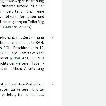
gung sowie wegen Bedrohung
früherer Urteile zu einer
n verurteilt und eine
 Verletzung formellen und
t einen geringen Teilerfolg
t (§
349
Abs. 2 StPO).
2
r Bedrohung mit Zustimmung
rens (vgl. einerseits BGH,
s BGH, Beschluss vom 12.
1 Nr. 1, Abs. 2 StPO von der
echend §
354
Abs. 1 StPO
ichts der weiteren Taten -
ateinheitliche Verurteilung
3
nt, ein von dem Verteidiger
agten zu verlesen und zu
verletzt, ist nur auf das