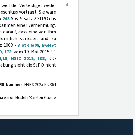
4
 weil der Verteidiger weder
schluss vorträgt. Sie wäre
 §
243
Abs. 5 Satz 2 StPO das
 Rahmen einer Vernehmung,
 darauf, dass eine von ihm
 förmlich verlesen und zu
z 2008 -
3 StR 6/08
,
BGHSt
9, 173
; vom 19. Mai 2015 ?
1
/18
,
NStZ 2019, 168
; KK-
rhebung sieht die StPO nicht
RS-Nummer:
HRRS 2025 Nr. 364
na Aaron Moslehi/Karsten Gaede