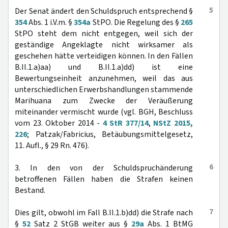
5
Der Senat ändert den Schuldspruch entsprechend §
354
Abs. 1 i.V.m. §
354a
StPO. Die Regelung des §
265
StPO steht dem nicht entgegen, weil sich der
geständige Angeklagte nicht wirksamer als
geschehen hätte verteidigen können. In den Fällen
B.II.1.a)aa) und B.II.1.a)dd) ist eine
Bewertungseinheit anzunehmen, weil das aus
unterschiedlichen Erwerbshandlungen stammende
Marihuana zum Zwecke der Veräußerung
miteinander vermischt wurde (vgl. BGH, Beschluss
vom 23. Oktober 2014 -
4 StR 377/14
,
NStZ 2015,
226
; Patzak/Fabricius, Betäubungsmittelgesetz,
11. Aufl., § 29 Rn. 476).
6
3. In den von der Schuldspruchänderung
betroffenen Fällen haben die Strafen keinen
Bestand.
7
Dies gilt, obwohl im Fall B.II.1.b)dd) die Strafe nach
§
52
Satz 2 StGB weiter aus §
29a
Abs. 1 BtMG