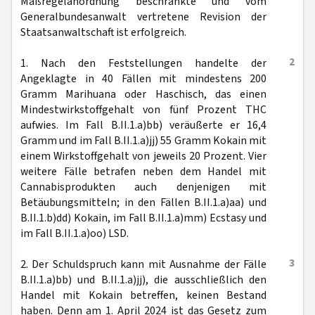
Maßregelanordnung beschränkte und vom
Generalbundesanwalt vertretene Revision der
Staatsanwaltschaft ist erfolgreich.
2
1. Nach den Feststellungen handelte der
Angeklagte in 40 Fällen mit mindestens 200
Gramm Marihuana oder Haschisch, das einen
Mindestwirkstoffgehalt von fünf Prozent THC
aufwies. Im Fall B.II.1.a)bb) veräußerte er 16,4
Gramm und im Fall B.II.1.a)jj) 55 Gramm Kokain mit
einem Wirkstoffgehalt von jeweils 20 Prozent. Vier
weitere Fälle betrafen neben dem Handel mit
Cannabisprodukten auch denjenigen mit
Betäubungsmitteln; in den Fällen B.II.1.a)aa) und
B.II.1.b)dd) Kokain, im Fall B.II.1.a)mm) Ecstasy und
im Fall B.II.1.a)oo) LSD.
3
2. Der Schuldspruch kann mit Ausnahme der Fälle
B.II.1.a)bb) und B.II.1.a)jj), die ausschließlich den
Handel mit Kokain betreffen, keinen Bestand
haben. Denn am 1. April 2024 ist das Gesetz zum