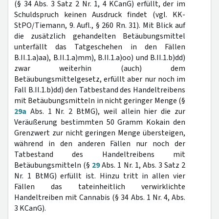
(§ 34 Abs. 3 Satz 2 Nr. 1, 4 KCanG) erfüllt, der im
Schuldspruch keinen Ausdruck findet (vgl. KK-
StPO/Tiemann, 9. Aufl., § 260 Rn. 31). Mit Blick auf
die zusätzlich gehandelten Betäubungsmittel
unterfällt das Tatgeschehen in den Fällen
B.II.1.a)aa), B.II.1.a)mm), B.II.1.a)oo) und B.II.1.b)dd)
zwar weiterhin (auch) dem
Betäubungsmittelgesetz, erfüllt aber nur noch im
Fall B.II.1.b)dd) den Tatbestand des Handeltreibens
mit Betäubungsmitteln in nicht geringer Menge (§
29a
Abs. 1 Nr. 2 BtMG), weil allein hier die zur
Veräußerung bestimmten 50 Gramm Kokain den
Grenzwert zur nicht geringen Menge übersteigen,
während in den anderen Fällen nur noch der
Tatbestand des Handeltreibens mit
Betäubungsmitteln (§
29
Abs. 1 Nr. 1, Abs. 3 Satz 2
Nr. 1 BtMG) erfüllt ist. Hinzu tritt in allen vier
Fällen das tateinheitlich verwirklichte
Handeltreiben mit Cannabis (§ 34 Abs. 1 Nr. 4, Abs.
3 KCanG).