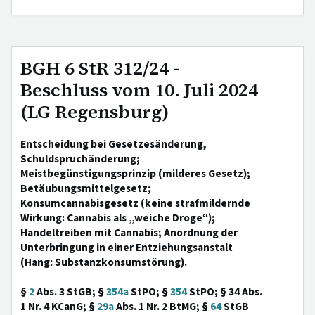
BGH 6 StR 312/24 -
Beschluss vom 10. Juli 2024
(LG Regensburg)
Entscheidung bei Gesetzesänderung,
Schuldspruchänderung;
Meistbegünstigungsprinzip (milderes Gesetz);
Betäubungsmittelgesetz;
Konsumcannabisgesetz (keine strafmildernde
Wirkung: Cannabis als „weiche Droge“);
Handeltreiben mit Cannabis; Anordnung der
Unterbringung in einer Entziehungsanstalt
(Hang: Substanzkonsumstörung).
§
2
Abs. 3 StGB; §
354a
StPO; §
354
StPO; § 34 Abs.
1 Nr. 4 KCanG; §
29a
Abs. 1 Nr. 2 BtMG; §
64
StGB