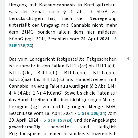
Umgang mit Konsumcannabis in Kraft getreten,
was der Senat nach §
2
Abs. 3 StGB zu
berücksichtigen hat; nach der Neuregelung
unterfällt der Umgang mit Cannabis nicht mehr
dem BtMG, sondern allein dem hier milderen
KCanG (vgl. BGH, Beschluss vom 24. April 2024 -
5
StR 136/24
).
4
Das vom Landgericht festgestellte Tatgeschehen
ist nunmehr in den Fällen B.II.1.a)cc) bis B.II.1.a)ii),
B.II.1.a)kk), B.II.1.a)ll), B.II.1.a)nn), B.II.1.a)pp),
B.II.1.b)aa) bis B.II.1.b)cc) als Handeltreiben mit
Cannabis in vierzig Fällen zu würdigen (§ 2 Abs. 1 Nr.
4, § 34 Abs. 1 Nr. 4 KCanG). Soweit sich die Taten auf
das Handeltreiben mit einer nicht geringen Menge
bezogen (vgl. zur nicht geringen Menge BGH,
Beschlüsse vom 18. April 2024 -
1 StR 106/24
; vom
23. April 2024 -
5 StR 153/24
) und der Angeklagte
gewerbsmäßig handelte, sind lediglich
Regelbeispiele für einen besonders schweren Fall