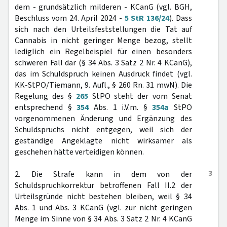
dem - grundsätzlich milderen - KCanG (vgl. BGH,
Beschluss vom 24. April 2024 -
5 StR 136/24
). Dass
sich nach den Urteilsfeststellungen die Tat auf
Cannabis in nicht geringer Menge bezog, stellt
lediglich ein Regelbeispiel für einen besonders
schweren Fall dar (§ 34 Abs. 3 Satz 2 Nr. 4 KCanG),
das im Schuldspruch keinen Ausdruck findet (vgl.
KK-StPO/Tiemann, 9. Aufl., § 260 Rn. 31 mwN). Die
Regelung des §
265
StPO steht der vom Senat
entsprechend §
354
Abs. 1 i.V.m. §
354a
StPO
vorgenommenen Änderung und Ergänzung des
Schuldspruchs nicht entgegen, weil sich der
geständige Angeklagte nicht wirksamer als
geschehen hätte verteidigen können.
3
2. Die Strafe kann in dem von der
Schuldspruchkorrektur betroffenen Fall II.2 der
Urteilsgründe nicht bestehen bleiben, weil § 34
Abs. 1 und Abs. 3 KCanG (vgl. zur nicht geringen
Menge im Sinne von § 34 Abs. 3 Satz 2 Nr. 4 KCanG