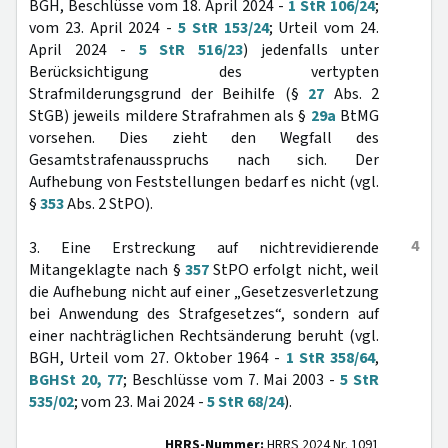
BGH, Beschlüsse vom 18. April 2024 -
1 StR 106/24
;
vom 23. April 2024 -
5 StR 153/24
; Urteil vom 24.
April 2024 -
5 StR 516/23
) jedenfalls unter
Berücksichtigung des vertypten
Strafmilderungsgrund der Beihilfe (§
27
Abs. 2
StGB) jeweils mildere Strafrahmen als §
29a
BtMG
vorsehen. Dies zieht den Wegfall des
Gesamtstrafenausspruchs nach sich. Der
Aufhebung von Feststellungen bedarf es nicht (vgl.
§
353
Abs. 2 StPO).
4
3. Eine Erstreckung auf nichtrevidierende
Mitangeklagte nach §
357
StPO erfolgt nicht, weil
die Aufhebung nicht auf einer „Gesetzesverletzung
bei Anwendung des Strafgesetzes“, sondern auf
einer nachträglichen Rechtsänderung beruht (vgl.
BGH, Urteil vom 27. Oktober 1964 -
1 StR 358/64
,
BGHSt 20, 77
; Beschlüsse vom 7. Mai 2003 -
5 StR
535/02
; vom 23. Mai 2024 -
5 StR 68/24
).
HRRS-Nummer:
HRRS 2024 Nr. 1091