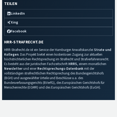
TEILEN
LinkedIn
Xing
Facebook
HRR-STRAFRECHT.DE
HRR-Strafrecht.de ist ein Service der Hamburger Anwaltskanzlei
Strate und
Kollegen
. Das Projekt bietet einen kostenlosen Zugang zur aktuellen
höchstrichterlichen Rechtsprechung im Strafrecht und Strafverfahrensrecht.
Es besteht aus der juristischen Fachzeitschrift
HRRS
, einem monatlichen
Newsletter
und einer
Rechtsprechungs-Datenbank
mit der
vollständigen strafrechtlichen Rechtsprechung des Bundesgerichtshofs
(BGH) und ausgewählter Urteile und Beschlüsse u.a. des
Bundesverfassungsgerichts (BVerfG), des Europäischen Gerichtshofs für
Menschenrechte (EGMR) und des Europäischen Gerichtshofs (EuGH).
Impressum
·
Datenschutz