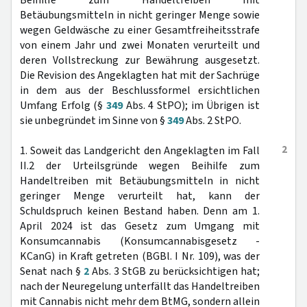
Beihilfe zum Handeltreiben mit
Betäubungsmitteln in nicht geringer Menge sowie
wegen Geldwäsche zu einer Gesamtfreiheitsstrafe
von einem Jahr und zwei Monaten verurteilt und
deren Vollstreckung zur Bewährung ausgesetzt.
Die Revision des Angeklagten hat mit der Sachrüge
in dem aus der Beschlussformel ersichtlichen
Umfang Erfolg (§
349
Abs. 4 StPO); im Übrigen ist
sie unbegründet im Sinne von §
349
Abs. 2 StPO.
2
1. Soweit das Landgericht den Angeklagten im Fall
II.2 der Urteilsgründe wegen Beihilfe zum
Handeltreiben mit Betäubungsmitteln in nicht
geringer Menge verurteilt hat, kann der
Schuldspruch keinen Bestand haben. Denn am 1.
April 2024 ist das Gesetz zum Umgang mit
Konsumcannabis (Konsumcannabisgesetz -
KCanG) in Kraft getreten (BGBl. I Nr. 109), was der
Senat nach §
2
Abs. 3 StGB zu berücksichtigen hat;
nach der Neuregelung unterfällt das Handeltreiben
mit Cannabis nicht mehr dem BtMG, sondern allein