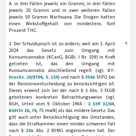
A. in drei Fällen jeweils ein Gramm, in drei Fällen
jeweils 20 Gramm und in zwei weiteren Fällen
jeweils 50 Gramm Marihuana. Die Drogen hatten
einen Wirkstoffgehalt von mindestens fünf
Prozent THC.
4
2. Der Schuldspruch ist zu ändern, weil am 1. April
2024 das Gesetz zum Umgang mit
Konsumcannabis (KCanG, BGBl. I Nr. 109) in Kraft
getreten ist, das den Umgang mit
Konsumcannabis abschließend regelt (vgl.
BT-
Drucks. 20/8704, S. 130
) und nach §
354a
StPO bei
der Revisionsentscheidung zu berücksichtigen ist.
Dieses erweist sich bei der nach §
2
Abs. 3 StGB
gebotenen konkreten Betrachtungsweise (vgl.
BGH, Urteil vom 9. Oktober 1964 -
3 StR 32/64
,
BGHSt 20, 74
, 75 mwN) als das mildere Gesetz. Das
gilt auch unter Berücksichtigung des Umstandes,
dass die Strafkammer einen minder schweren Fall
nach §
29a
Abs. 2 BtMG angenommen hat. Der