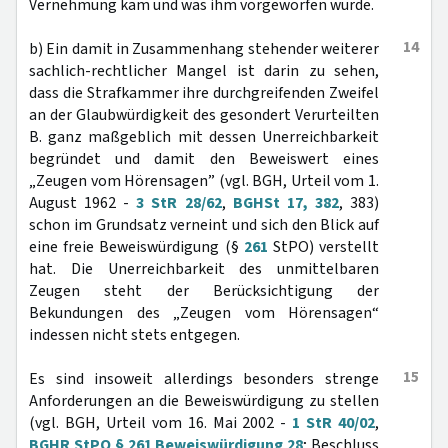
Vernehmung kam und was ihm vorgeworfen wurde.
14
b) Ein damit in Zusammenhang stehender weiterer
sachlich-rechtlicher Mangel ist darin zu sehen,
dass die Strafkammer ihre durchgreifenden Zweifel
an der Glaubwürdigkeit des gesondert Verurteilten
B. ganz maßgeblich mit dessen Unerreichbarkeit
begründet und damit den Beweiswert eines
„Zeugen vom Hörensagen” (vgl. BGH, Urteil vom 1.
August 1962 -
3 StR 28/62
,
BGHSt 17, 382
, 383)
schon im Grundsatz verneint und sich den Blick auf
eine freie Beweiswürdigung (§
261
StPO) verstellt
hat. Die Unerreichbarkeit des unmittelbaren
Zeugen steht der Berücksichtigung der
Bekundungen des „Zeugen vom Hörensagen“
indessen nicht stets entgegen.
15
Es sind insoweit allerdings besonders strenge
Anforderungen an die Beweiswürdigung zu stellen
(vgl. BGH, Urteil vom 16. Mai 2002 -
1 StR 40/02
,
BGHR StPO § 261 Beweiswürdigung 28
; Beschluss