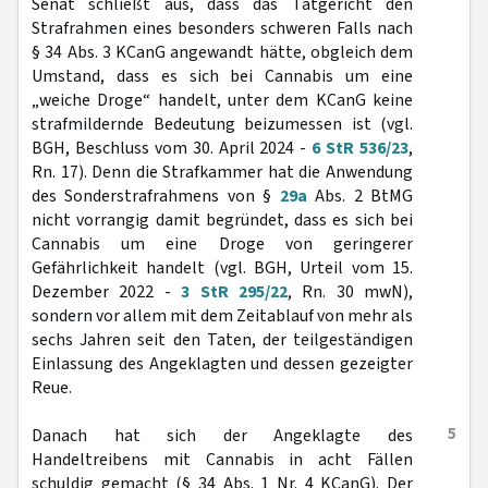
Senat schließt aus, dass das Tatgericht den
Strafrahmen eines besonders schweren Falls nach
§ 34 Abs. 3 KCanG angewandt hätte, obgleich dem
Umstand, dass es sich bei Cannabis um eine
„weiche Droge“ handelt, unter dem KCanG keine
strafmildernde Bedeutung beizumessen ist (vgl.
BGH, Beschluss vom 30. April 2024 -
6 StR 536/23
,
Rn. 17). Denn die Strafkammer hat die Anwendung
des Sonderstrafrahmens von §
29a
Abs. 2 BtMG
nicht vorrangig damit begründet, dass es sich bei
Cannabis um eine Droge von geringerer
Gefährlichkeit handelt (vgl. BGH, Urteil vom 15.
Dezember 2022 -
3 StR 295/22
, Rn. 30 mwN),
sondern vor allem mit dem Zeitablauf von mehr als
sechs Jahren seit den Taten, der teilgeständigen
Einlassung des Angeklagten und dessen gezeigter
Reue.
5
Danach hat sich der Angeklagte des
Handeltreibens mit Cannabis in acht Fällen
schuldig gemacht (§ 34 Abs. 1 Nr. 4 KCanG). Der