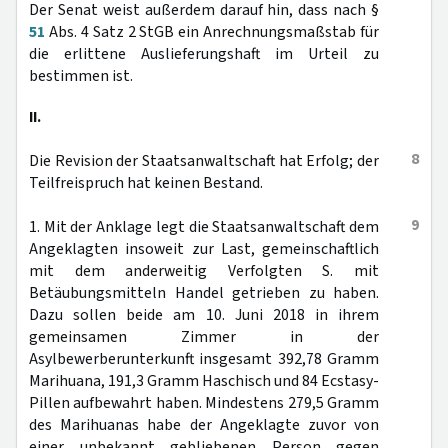
Der Senat weist außerdem darauf hin, dass nach §
51
Abs. 4 Satz 2 StGB ein Anrechnungsmaßstab für
die erlittene Auslieferungshaft im Urteil zu
bestimmen ist.
II.
8
Die Revision der Staatsanwaltschaft hat Erfolg; der
Teilfreispruch hat keinen Bestand.
9
1. Mit der Anklage legt die Staatsanwaltschaft dem
Angeklagten insoweit zur Last, gemeinschaftlich
mit dem anderweitig Verfolgten S. mit
Betäubungsmitteln Handel getrieben zu haben.
Dazu sollen beide am 10. Juni 2018 in ihrem
gemeinsamen Zimmer in der
Asylbewerberunterkunft insgesamt 392,78 Gramm
Marihuana, 191,3 Gramm Haschisch und 84 Ecstasy-
Pillen aufbewahrt haben. Mindestens 279,5 Gramm
des Marihuanas habe der Angeklagte zuvor von
einer unbekannt gebliebenen Person gegen