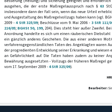
Besserung (Heilung) und Sicherung geeignet und erforderlich 
ausgehen, die der erste Maßregelausspruch nach §
63
StGB
insbesondere dann der Fall sein, wenn das neue Urteil erhebl
und Ausgestaltung des Maßregelvollzugs haben kann (vgl. BGH
2009 -
4 StR 325/09
; Beschlüsse vom 9. Mai 2006 -
3 StR 111/0
216/05
;
BGHSt 50, 199
, 204). Dies steht hier außer Zweifel. Be
Anordnung handelte es sich um einen räuberischen Diebstahl
ein gänzlich anderes Geschehen. Die aus einer anderen Mot
verfahrensgegenständlichen Taten des Angeklagten waren Au
der progredienten Entwicklung seiner Erkrankung und wiesen e
an Gefährlichkeit auf. Die Taten haben zudem zu keiner An
Bewährung ausgesetzten - Vollzugs der früheren Maßregel gefü
vom 17. September 2009 -
4 StR 325/09
).
HR
Bearbeiter:
Si