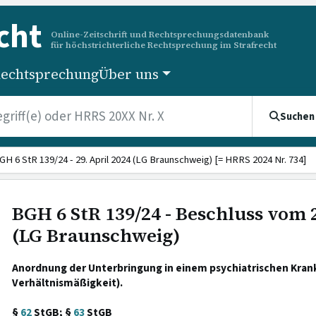
cht
Online-Zeitschrift und Rechtsprechungsdatenbank
für höchstrichterliche Rechtsprechung im Strafrecht
echtsprechung
Über uns
Suchen
GH 6 StR 139/24 - 29. April 2024 (LG Braunschweig) [= HRRS 2024 Nr. 734]
BGH 6 StR 139/24 - Beschluss vom 2
(LG Braunschweig)
Anordnung der Unterbringung in einem psychiatrischen Kran
Verhältnismäßigkeit).
§
62
StGB; §
63
StGB