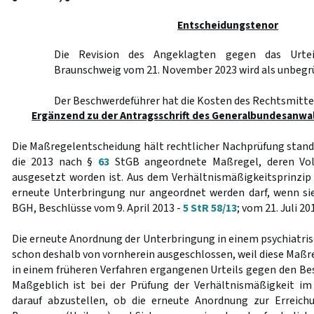
Entscheidungstenor
Die Revision des Angeklagten gegen das Urtei
Braunschweig vom 21. November 2023 wird als unbegr
Der Beschwerdeführer hat die Kosten des Rechtsmittel
Ergänzend zu der Antragsschrift des Generalbundesanwa
Die Maßregelentscheidung hält rechtlicher Nachprüfung stand. 
die 2013 nach §
63
StGB angeordnete Maßregel, deren Vol
ausgesetzt worden ist. Aus dem Verhältnismäßigkeitsprinzip
erneute Unterbringung nur angeordnet werden darf, wenn sie a
BGH, Beschlüsse vom 9. April 2013 -
5 StR 58/13
; vom 21. Juli 20
Die erneute Anordnung der Unterbringung in einem psychiatris
schon deshalb von vornherein ausgeschlossen, weil diese Maßre
in einem früheren Verfahren ergangenen Urteils gegen den Bes
Maßgeblich ist bei der Prüfung der Verhältnismäßigkeit im
darauf abzustellen, ob die erneute Anordnung zur Erreich