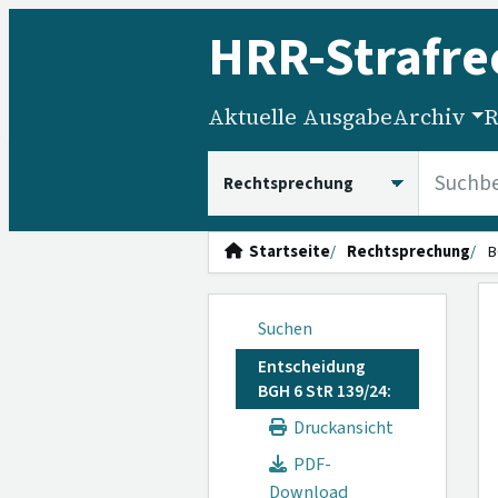
HRR
-Strafre
Aktuelle Ausgabe
Archiv
R
HRRS durchsuchen
Startseite
Rechtsprechung
B
Suchen
Entscheidung
BGH 6 StR 139/24:
Druckansicht
PDF-
Download