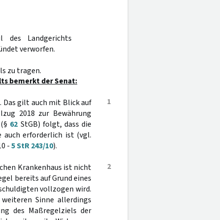
l des Landgerichts
ündet verworfen.
s zu tragen.
lts bemerkt der Senat:
1
Das gilt auch mit Blick auf
lzug 2018 zur Bewährung
 (§
62
StGB) folgt, dass die
uch erforderlich ist (vgl.
10 -
5 StR 243/10
).
2
chen Krankenhaus ist nicht
gel bereits auf Grund eines
chuldigten vollzogen wird.
 weiteren Sinne allerdings
ung des Maßregelziels der