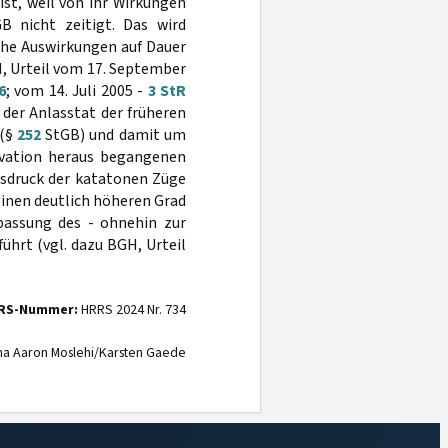
ist, weil von ihr Wirkungen
 nicht zeitigt. Das wird
iche Auswirkungen auf Dauer
, Urteil vom 17. September
6
; vom 14. Juli 2005 -
3 StR
i der Anlasstat der früheren
 (§
252
StGB) und damit um
ivation heraus begangenen
sdruck der katatonen Züge
inen deutlich höheren Grad
passung des - ohnehin zur
hrt (vgl. dazu BGH, Urteil
RS-Nummer:
HRRS 2024 Nr. 734
na Aaron Moslehi/Karsten Gaede