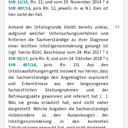
StR 22/23
, Rn. 11; und vom 19. November 2014 ?
4
StR 497/14
, juris Rn. 12, jeweils m. w. N.). Dies ist
hier nicht der Fall.
11
Anhand der Urteilsgründe bleibt bereits unklar,
aufgrund welcher Untersuchungsverfahren und
Kriterien die Sachverständige zu ihrer Diagnose
einer leichten Intelligenzminderung gelangt ist
(vgl. hierzu BGH, Beschlüsse vom 24. Mai 2017 ?
1
StR 55/17
, juris Rn. 9; und vom 24. Oktober 2018 ?
1
StR 457/18
, juris Rn. 15). Aus den
Urteilsausführungen geht insoweit nur hervor, dass
die Sachverständige den Angeklagten exploriert
und Erkenntnisse aus den beigezogenen
fachärztlichen Stellungnahmen und der
Betreuungsakte gewonnen und referiert hat (…).
Was sie genau erläutert hat, wird nicht näher
dargestellt. Welche Angaben die Sachverständige
insbesondere zu den Auswirkungen der
Intelligenzminderung in den konkreten
Tatsituationen gemacht hat, wird nicht dargelegt.