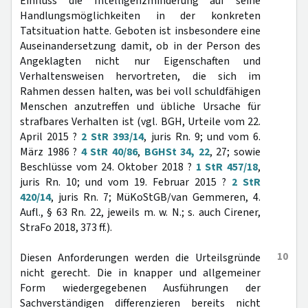
Einfluss die Intelligenzminderung auf seine
Handlungsmöglichkeiten in der konkreten
Tatsituation hatte. Geboten ist insbesondere eine
Auseinandersetzung damit, ob in der Person des
Angeklagten nicht nur Eigenschaften und
Verhaltensweisen hervortreten, die sich im
Rahmen dessen halten, was bei voll schuldfähigen
Menschen anzutreffen und übliche Ursache für
strafbares Verhalten ist (vgl. BGH, Urteile vom 22.
April 2015 ?
2 StR 393/14
, juris Rn. 9; und vom 6.
März 1986 ?
4 StR 40/86
,
BGHSt 34, 22
, 27; sowie
Beschlüsse vom 24. Oktober 2018 ?
1 StR 457/18
,
juris Rn. 10; und vom 19. Februar 2015 ?
2 StR
420/14
, juris Rn. 7; MüKoStGB/van Gemmeren, 4.
Aufl., § 63 Rn. 22, jeweils m. w. N.; s. auch Cirener,
StraFo 2018, 373 ff.).
10
Diesen Anforderungen werden die Urteilsgründe
nicht gerecht. Die in knapper und allgemeiner
Form wiedergegebenen Ausführungen der
Sachverständigen differenzieren bereits nicht