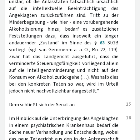
unklar, ob die Anlasstaten tatsächlich ursächlich
auf die intellektuelle Beeinträchtigung des
Angeklagten zurückzuführen sind. Tritt zu der
Minderbegabung - wie hier - eine vorübergehende
Alkoholisierung hinzu, bedarf es zusätzlicher
Feststellungen dazu, dass insoweit ein länger
andauernder ,Zustand‘ im Sinne des §
63
StGB
vorliegt (vgl. van Gemmeren a. a. O., Rn. 22, 119).
Zwar hat das Landgericht ausgeführt, dass die
verminderte Steuerungsfähigkeit vorliegend allein
auf die Intelligenzminderung und nicht auf den
Konsum von Alkohol zurückgehe (…). Weshalb dies
bei den konkreten Taten so war, wird im Urteil
jedoch nicht nachvollziehbar dargestellt.“
15
Dem schließt sich der Senat an.
16
Im Hinblick auf die Unterbringung des Angeklagten
in einem psychiatrischen Krankenhaus bedarf die
Sache neuer Verhandlung und Entscheidung, wobei
das neue Tatgericht aus den in der Antragsschrift