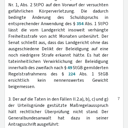
Nr. 1, Abs. 2 StPO auf den Vorwurf der versuchten
gefährlichen Körperverletzung. Die dadurch
bedingte Änderung des Schuldspruchs in
entsprechender Anwendung des §
354
Abs. 1 StPO
lässt die vom Landgericht insoweit verhängte
Freiheitsstrafe von acht Monaten unberührt. Der
Senat schließt aus, dass das Landgericht ohne das
ausgeschiedene Delikt der Beleidigung auf eine
noch niedrigere Strafe erkannt hätte. Es hat der
tateinheitlichen Verwirklichung der Beleidigung
innerhalb des zweifach nach §
49
StGB gemilderten
Regelstrafrahmens des §
224
Abs. 1 StGB
ersichtlich kein nennenswertes Gewicht
beigemessen.
7
3. Der auf die Taten in den Fällen II.2.a), b), c) und g)
der Urteilsgründe gestützte Maßregelausspruch
hält rechtlicher Überprüfung nicht stand. Der
Generalbundesanwalt hat dazu in seiner
Antragsschrift ausgeführt: