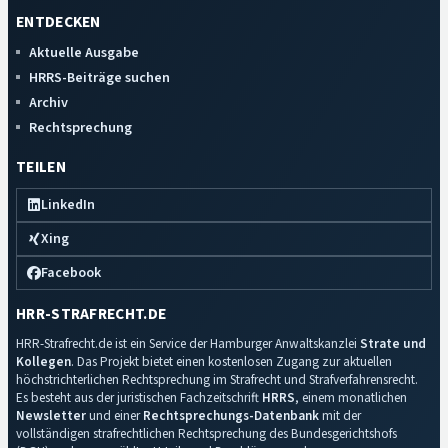
ENTDECKEN
Aktuelle Ausgabe
HRRS-Beiträge suchen
Archiv
Rechtsprechung
TEILEN
LinkedIn
Xing
Facebook
HRR-STRAFRECHT.DE
HRR-Strafrecht.de ist ein Service der Hamburger Anwaltskanzlei
Strate und
Kollegen
. Das Projekt bietet einen kostenlosen Zugang zur aktuellen
höchstrichterlichen Rechtsprechung im Strafrecht und Strafverfahrensrecht.
Es besteht aus der juristischen Fachzeitschrift
HRRS
, einem monatlichen
Newsletter
und einer
Rechtsprechungs-Datenbank
mit der
vollständigen strafrechtlichen Rechtsprechung des Bundesgerichtshofs