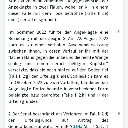
Kontakt zu ihr aufzunehmen. Dagegen verstieß der
Angeklagte in zwei Fällen, wobei er K. in einem
dieser Fälle mit dem Tode bedrohte (Fälle II.2.e)
und f) der Urteilsgründe).
5
Im Sommer 2022 führte der Angeklagte eine
Beziehung mit der Zeugin S. Am 22. August 2022
kam es zu einer verbalen Auseinandersetzung
zwischen ihnen, in deren Verlauf er ihr mit der
flachen Hand gegen die linke und die rechte Wange
schlug und einen derart heftigen Kopfstoß
versetzte, dass sie nach hinten auf den Boden fiel
(Fall II.2.g) der Urteilsgründe). Schließlich kam es
im Oktober 2022 zu zwei Vorfällen, bei denen der
Angeklagte Polizeibeamte in verschiedener Form
beleidigte bzw. bedrohte (Fälle II.2.h) und i) der
Urteilsgründe).
6
2. Der Senat beschränkt das Verfahren im Fall II.2.d)
der Urteilsgründe auf Antrag des
Generalbundesanwalts gemäß §
154a
Abs. 1 Satz 1