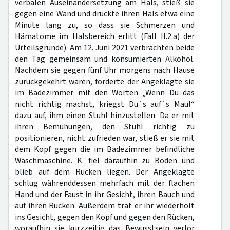
verbalen Auseinandersetzung am Hals, stieß sie
gegen eine Wand und drückte ihren Hals etwa eine
Minute lang zu, so dass sie Schmerzen und
Hämatome im Halsbereich erlitt (Fall II.2.a) der
Urteilsgründe). Am 12. Juni 2021 verbrachten beide
den Tag gemeinsam und konsumierten Alkohol.
Nachdem sie gegen fünf Uhr morgens nach Hause
zurückgekehrt waren, forderte der Angeklagte sie
im Badezimmer mit den Worten „Wenn Du das
nicht richtig machst, kriegst Du´s auf´s Maul“
dazu auf, ihm einen Stuhl hinzustellen. Da er mit
ihren Bemühungen, den Stuhl richtig zu
positionieren, nicht zufrieden war, stieß er sie mit
dem Kopf gegen die im Badezimmer befindliche
Waschmaschine. K. fiel daraufhin zu Boden und
blieb auf dem Rücken liegen. Der Angeklagte
schlug währenddessen mehrfach mit der flachen
Hand und der Faust in ihr Gesicht, ihren Bauch und
auf ihren Rücken. Außerdem trat er ihr wiederholt
ins Gesicht, gegen den Kopf und gegen den Rücken,
woraufhin sie kurzzeitig das Bewusstsein verlor