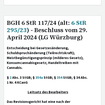
BGH 6 StR 117/24 (alt:
6 StR
295/23
) - Beschluss vom 29.
April 2024 (LG Würzburg)
Entscheidung bei Gesetzesänderung,
Schuldspruchänderung (Teilrechtskraft);
Meistbegünstigungsprinzip (milderes Gesetz);
Konsumcannabisgesetz; Handeltreiben mit
Cannabis.
§
2
Abs. 3 StGB; §
354a
StGB; §
354
StGB; § 34 Abs.
1 Nr. 4 KCanG
Leitsatz des Bearbeiters
Das Revisionsgericht hat eine nach der