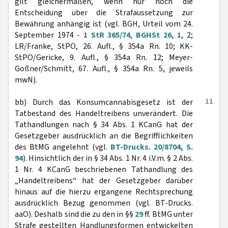
gilt gleichermaßen, wenn nur noch die
Entscheidung über die Strafaussetzung zur
Bewährung anhängig ist (vgl. BGH, Urteil vom 24.
September 1974 -
1 StR 365/74
,
BGHSt 26, 1
, 2;
LR/Franke, StPO, 26. Aufl., § 354a Rn. 10; KK-
StPO/Gericke, 9. Aufl., § 354a Rn. 12; Meyer-
Goßner/Schmitt, 67. Aufl., § 354a Rn. 5, jeweils
mwN).
11
bb) Durch das Konsumcannabisgesetz ist der
Tatbestand des Handeltreibens unverändert. Die
Tathandlungen nach § 34 Abs. 1 KCanG hat der
Gesetzgeber ausdrücklich an die Begrifflichkeiten
des BtMG angelehnt (vgl.
BT-Drucks. 20/8704, S.
94
). Hinsichtlich der in § 34 Abs. 1 Nr. 4 i.V.m. § 2 Abs.
1 Nr. 4 KCanG beschriebenen Tathandlung des
„Handeltreibens“ hat der Gesetzgeber darüber
hinaus auf die hierzu ergangene Rechtsprechung
ausdrücklich Bezug genommen (vgl. BT-Drucks.
aaO). Deshalb sind die zu den in §§
29
ff. BtMG unter
Strafe gestellten Handlungsformen entwickelten