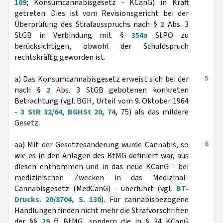
109
; Konsumcannabisgesetz - KCanG) in Kraft
getreten. Dies ist vom Revisionsgericht bei der
Überprüfung des Strafausspruchs nach §
2
Abs. 3
StGB in Verbindung mit §
354a
StPO zu
berücksichtigen, obwohl der Schuldspruch
rechtskräftig geworden ist.
5
a) Das Konsumcannabisgesetz erweist sich bei der
nach §
2
Abs. 3 StGB gebotenen konkreten
Betrachtung (vgl. BGH, Urteil vom 9. Oktober 1964
-
3 StR 32/64
,
BGHSt 20, 74
, 75) als das mildere
Gesetz.
6
aa) Mit der Gesetzesänderung wurde Cannabis, so
wie es in den Anlagen des BtMG definiert war, aus
diesen entnommen und in das neue KCanG - bei
medizinischen Zwecken in das Medizinal-
Cannabisgesetz (MedCanG) - überführt (vgl.
BT-
Drucks. 20/8704, S. 130
). Für cannabisbezogene
Handlungen finden nicht mehr die Strafvorschriften
der §§
29
ff. BtMG, sondern die in § 34 KCanG