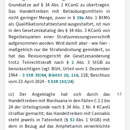
Grundsätze auf § 34 Abs. 1 KCanG zu übertragen.
Das Handeltreiben mit Betäubungsmitteln in
nicht geringer Menge, zuvor in §
29a
Abs. 1 BtMG
als Qualifikationstatbestand ausgestaltet, ist nun
in den Gesetzeskatalog des § 34 Abs. 3 KCanG von
Regelbeispielen einer Strafzumessungsvorschrift
aufgenommen worden. Wird damit aber - wie hier -
maßgeblich nur die Strafandrohung gemildert, so
hat das Revisionsgericht die Gesetzesänderung
trotz Teilrechtskraft nach §
2
Abs. 3 StGB zu
berücksichtigen (vgl. BGH, Urteil vom 1. Dezember
1964 -
3 StR 35/64
,
BGHSt 20, 116
, 118; Beschluss
vom 23. April 2024 -
5 StR 153/24
).
12
cc) Der Angeklagte hat sich durch das
Handeltreiben mit Marihuana in den Fällen C.1.1 bis
24 der Urteilsgründe nach § 34 Abs. 1 Nr. 4 KCanG
strafbar gemacht; das Handeltreiben mit Cannabis
steht jeweils in Tateinheit (§
52
Abs. 1 StGB) mit
dem in Bezug auf das Amphetamin verwirklichte