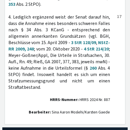
353
Abs. 2 StPO).
17
4. Lediglich ergänzend weist der Senat darauf hin,
dass die Annahme eines besonders schweren Falles
nach § 34 Abs. 3 KCanG - entsprechend den
allgemein annerkanten Grundsätzen (vgl. BGH,
Beschlüsse vom 15. April 2009 -
3 StR 128/09
,
NStZ-
RR 2009, 248
; vom 20. Oktober 2020 -
4 StR 214/20
;
Meyer-Goßner/Appl, Die Urteile in Strafsachen, 30.
Aufl., Rn. 49; Rieß, GA 2007, 377, 383, jeweils mwN) -
keine Aufnahme in die Urteilsformel (§
260
Abs. 4
StPO) findet. Insoweit handelt es sich um einen
Strafzumessungsgrund und nicht um einen
Straftatbestand.
HRRS-Nummer:
HRRS 2024 Nr. 887
Bearbeiter:
Sina Aaron Moslehi/Karsten Gaede