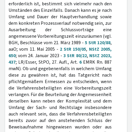
erforderlich ist, bestimmt sich vielmehr nach den
Umständen des Einzelfalls. Danach kann es je nach
Umfang und Dauer der Hauptverhandlung sowie
dem konkreten Prozessverlauf notwendig sein, zur
Ausarbeitung der Schlussvorträge eine
angemessene Vorbereitungszeit einzuräumen (vgl.
BGH, Beschlüsse vom 21. März 1989 -
5 StR 120/88
,
aaO; vom 11. Mai 2005 -
2 StR 150/05
,
NStZ 2005,
650
; vom 24. Januar 2023 -
3 StR 80/22
,
NStZ 2023,
437
; LR/Esser, StPO, 27. Aufl., Art.
6
EMRK Rn. 887
mwN). Ob und gegebenenfalls in welchem Umfang
diese zu gewähren ist, hat das Tatgericht nach
pflichtgemäßem Ermessen zu entscheiden, wenn
die Verfahrensbeteiligten eine Vorbereitungszeit
verlangen. Für die Beurteilung der Angemessenheit
derselben kann neben der Komplexität und dem
Umfang der Sach- und Rechtslage insbesondere
auch relevant sein, dass die Verfahrensbeteiligten
bereits zuvor auf den anstehenden Schluss der
Beweisaufnahme hingewiesen wurden oder aus