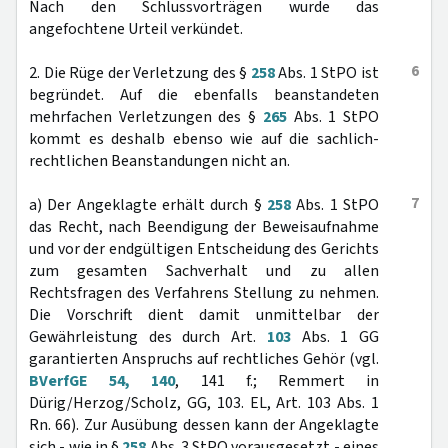
Nach den Schlussvorträgen wurde das
angefochtene Urteil verkündet.
6
2. Die Rüge der Verletzung des §
258
Abs. 1 StPO ist
begründet. Auf die ebenfalls beanstandeten
mehrfachen Verletzungen des §
265
Abs. 1 StPO
kommt es deshalb ebenso wie auf die sachlich-
rechtlichen Beanstandungen nicht an.
7
a) Der Angeklagte erhält durch §
258
Abs. 1 StPO
das Recht, nach Beendigung der Beweisaufnahme
und vor der endgültigen Entscheidung des Gerichts
zum gesamten Sachverhalt und zu allen
Rechtsfragen des Verfahrens Stellung zu nehmen.
Die Vorschrift dient damit unmittelbar der
Gewährleistung des durch Art.
103
Abs. 1 GG
garantierten Anspruchs auf rechtliches Gehör (vgl.
BVerfGE 54, 140
, 141 f.; Remmert in
Dürig/Herzog/Scholz, GG, 103. EL, Art. 103 Abs. 1
Rn. 66). Zur Ausübung dessen kann der Angeklagte
sich - wie in §
258
Abs. 3 StPO vorausgesetzt - eines