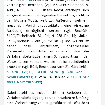
Verteidigers bedienen (vgl. KK-StPO/Tiemann, 9.
Aufl., § 258 Rn. 5). Dieses Recht erschöpft sich
aufgrund seiner überragenden Bedeutung nicht in
der bloßen Möglichkeit zur Äußerung; vielmehr
muss den Verfahrensbeteiligten eine wirksame
Ausübung ermöglicht werden (vgl. BeckOK-
StPO/Eschelbach, 50. Ed., § 258 Rn. 14; MüKo-
StPO/Niehaus, 2. Aufl., § 258 Rn. 7). Das Gericht ist
daher dazu verpflichtet, angemessene
Voraussetzungen dafür zu schaffen, dass die
Verfahrensbeteiligten einen Schlussvortrag in der
Weise halten können, wie sie ihn für sachdienlich
erachten (vgl. BGH, Beschlüsse vom 21. März 1989 -
5 StR 120/88
,
BGHR StPO § 258 Abs. 1
Schlussvortrag 1
; vom 24. Januar 2023 -
3 StR
80/22
,
NStZ 2023, 437
).
8
Dabei steht es indes nicht im Belieben der
Verfahrensbeteiligten, ob und in welchem Umfang
eine Vorbereitungszeit zu gewähren ist. Was dazu