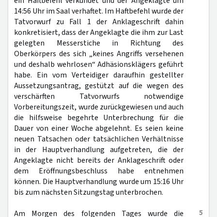
ein Haftbefehl verkündet und der Angeklagte um
14:56 Uhr im Saal verhaftet. Im Haftbefehl wurde der
Tatvorwurf zu Fall 1 der Anklageschrift dahin
konkretisiert, dass der Angeklagte die ihm zur Last
gelegten Messerstiche in Richtung des
Oberkörpers des sich „keines Angriffs versehenen
und deshalb wehrlosen“ Adhäsionsklägers geführt
habe. Ein vom Verteidiger daraufhin gestellter
Aussetzungsantrag, gestützt auf die wegen des
verschärften Tatvorwurfs notwendige
Vorbereitungszeit, wurde zurückgewiesen und auch
die hilfsweise begehrte Unterbrechung für die
Dauer von einer Woche abgelehnt. Es seien keine
neuen Tatsachen oder tatsächlichen Verhältnisse
in der Hauptverhandlung aufgetreten, die der
Angeklagte nicht bereits der Anklageschrift oder
dem Eröffnungsbeschluss habe entnehmen
können. Die Hauptverhandlung wurde um 15:16 Uhr
bis zum nächsten Sitzungstag unterbrochen.
5
Am Morgen des folgenden Tages wurde die