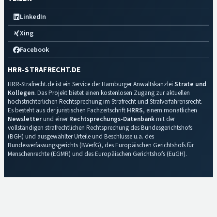
LinkedIn
Xing
Facebook
HRR-STRAFRECHT.DE
HRR-Strafrecht.de ist ein Service der Hamburger Anwaltskanzlei
Strate und
Kollegen
. Das Projekt bietet einen kostenlosen Zugang zur aktuellen
höchstrichterlichen Rechtsprechung im Strafrecht und Strafverfahrensrecht.
Es besteht aus der juristischen Fachzeitschrift
HRRS
, einem monatlichen
Newsletter
und einer
Rechtsprechungs-Datenbank
mit der
vollständigen strafrechtlichen Rechtsprechung des Bundesgerichtshofs
(BGH) und ausgewählter Urteile und Beschlüsse u.a. des
Bundesverfassungsgerichts (BVerfG), des Europäischen Gerichtshofs für
Menschenrechte (EGMR) und des Europäischen Gerichtshofs (EuGH).
Impressum
·
Datenschutz