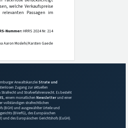
r Taterlöse berücksichtigt
sen, welche Verkaufspreise
r relevanten Passagen im
RS-Nummer:
HRRS 2024 Nr. 214
na Aaron Moslehi/Karsten Gaede
 Hamburger Anwaltskanzlei
Strate und
ostenlosen Zugang zur aktuellen
Strafrecht und Strafverfahrensrecht. Es besteht
RS
, einem monatlichen
Newsletter
und einer
r vollständigen strafrechtlichen
s (BGH) und ausgewählter Urteile und
gerichts (BVerfG), des Europäischen
R) und des Europäischen Gerichtshofs (EuGH).