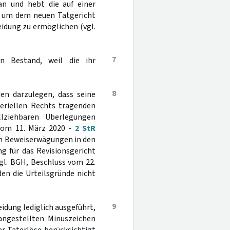
an und hebt die auf einer
f, um dem neuen Tatgericht
idung zu ermöglichen (vgl.
7
n Bestand, weil die ihr
8
den darzulegen, dass seine
riellen Rechts tragenden
lziehbaren Überlegungen
vom 11. März 2020 -
2 StR
chen Beweiserwägungen in den
g für das Revisionsgericht
gl. BGH, Beschluss vom 22.
n die Urteilsgründe nicht
9
dung lediglich ausgeführt,
ngestellten Minuszeichen