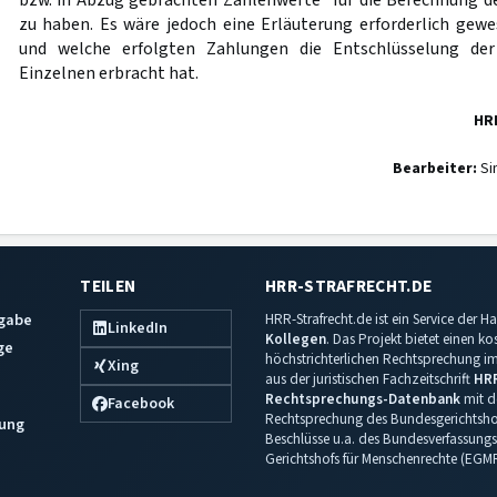
bzw. in Abzug gebrachten Zahlenwerte“ für die Berechnung de
zu haben. Es wäre jedoch eine Erläuterung erforderlich gewe
und welche erfolgten Zahlungen die Entschlüsselung de
Einzelnen erbracht hat.
HR
Bearbeiter:
Si
TEILEN
HRR-STRAFRECHT.DE
sgabe
HRR-Strafrecht.de ist ein Service der
LinkedIn
Kollegen
. Das Projekt bietet einen k
ge
höchstrichterlichen Rechtsprechung im 
Xing
aus der juristischen Fachzeitschrift
HR
Rechtsprechungs-Datenbank
mit de
Facebook
Rechtsprechung des Bundesgerichtshof
ung
Beschlüsse u.a. des Bundesverfassungs
Gerichtshofs für Menschenrechte (EGM