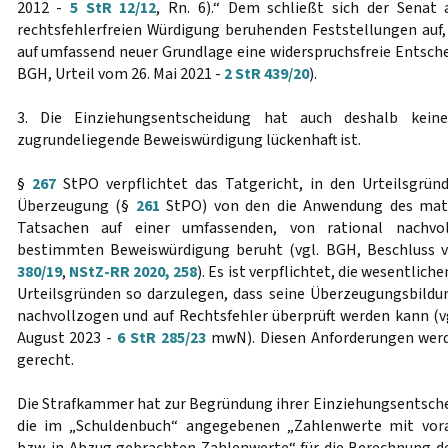
2012 -
5 StR 12/12
, Rn. 6).“ Dem schließt sich der Senat 
rechtsfehlerfreien Würdigung beruhenden Feststellungen au
auf umfassend neuer Grundlage eine widerspruchsfreie Entsche
BGH, Urteil vom 26. Mai 2021 -
2 StR 439/20
).
3. Die Einziehungsentscheidung hat auch deshalb keine
zugrundeliegende Beweiswürdigung lückenhaft ist.
§
267
StPO verpflichtet das Tatgericht, in den Urteilsgrün
Überzeugung (§
261
StPO) von den die Anwendung des mate
Tatsachen auf einer umfassenden, von rational nachvol
bestimmten Beweiswürdigung beruht (vgl. BGH, Beschluss 
380/19
,
NStZ-RR 2020, 258
). Es ist verpflichtet, die wesentli
Urteilsgründen so darzulegen, dass seine Überzeugungsbildun
nachvollzogen und auf Rechtsfehler überprüft werden kann (v
August 2023 -
6 StR 285/23
mwN). Diesen Anforderungen werde
gerecht.
Die Strafkammer hat zur Begründung ihrer Einziehungsentschei
die im „Schuldenbuch“ angegebenen „Zahlenwerte mit vora