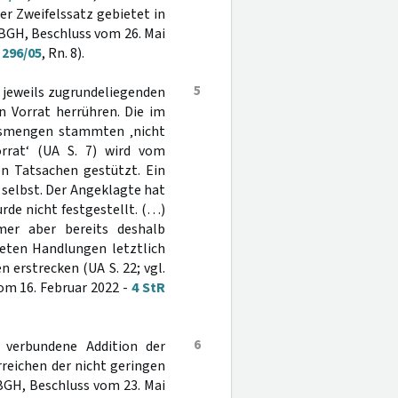
der Zweifelssatz gebietet in
 BGH, Beschluss vom 26. Mai
 296/05
, Rn. 8).
5
n jeweils zugrundeliegenden
n Vorrat herrühren. Die im
ufsmengen stammten ‚nicht
orrat‘ (UA S. 7) wird vom
on Tatsachen gestützt. Ein
n selbst. Der Angeklagte hat
rde nicht festgestellt. (…)
mer aber bereits deshalb
eten Handlungen letztlich
 erstrecken (UA S. 22; vgl.
vom 16. Februar 2022 -
4 StR
6
verbundene Addition der
eichen der nicht geringen
BGH, Beschluss vom 23. Mai