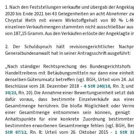
1. Nach den Feststellungen verkaufte und übergab der Angekla
2020 bis Ende 2021 bei 43 Gelegenheiten an acht Abnehmer z
Chrystal Meth mit einem Wirkstoffgehalt von 80 % L-M
einzelnen Verkaufsmengen stammten nicht ausschließbar aus 
von 187,15 Gramm. Aus den Verkäufen erlöste der Angeklagte i
2. Der Schuldspruch hält revisionsgerichtlicher Nachp
Generalbundesanwalt hat in seiner Antragsschrift ausgeführt:
„Nach ständiger Rechtsprechung des Bundesgerichtshofs 
Handeltreibens mit Betäubungsmitteln nur dann eine einheitl
denselben Güterumsatz betreffen (vgl. BGH, Urteil vom 24. Jul
Beschlüsse vom 18. Dezember 2018 -
4 StR 240/18
, Rn. 3; un
30/23
, Rn. 10). Die Annahme einer Bewertungseinheit setzt da
dafür voraus, dass bestimmte Einzelverkäufe aus einer
Gesamtmenge herrühren. Die bloße Möglichkeit oder Verm
einer Gesamtmenge entnommen sein können, genügt ni
Anhaltspunkte für eine konkrete Zuordnung bestimmter 
bestimmten erworbenen Gesamtmenge fehlen (vgl. BGH, Bes
StR 67/12
, Rn. 8; Urteil vom 26. Oktober 2015 -
1 StR 31