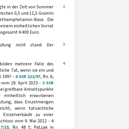
2
gte in der Zeit von Sommer
wischen 0,5 und 11,5 Gramm
ethamphetamin-Base. Die
einem einheitlichen Vorrat
nsgesamt 4.400 Euro.
3
rüfung nicht stand. Der
4
bilden mehrere Fälle des
iche Tat, wenn sie ein und
i 1997 -
4 StR 222/97
, Rn. 6;
d vom 18. April 2023 -
3 StR
bei greifbare Anhaltspunkte
 einheitlich erworbenen
utung, dass Einzelmengen
cht, wenn tatsächliche
Einzelverkäufe zu einer
chluss vom 9. Mai 2012 -
4
7/15
, Rn. 48 f.; Patzak in