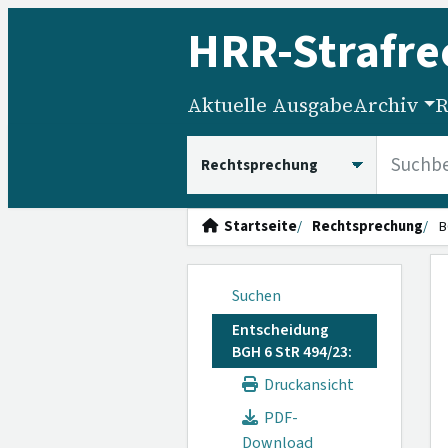
HRR
-Strafre
Aktuelle Ausgabe
Archiv
R
HRRS durchsuchen
Startseite
Rechtsprechung
B
Suchen
Entscheidung
BGH 6 StR 494/23:
Druckansicht
PDF-
Download