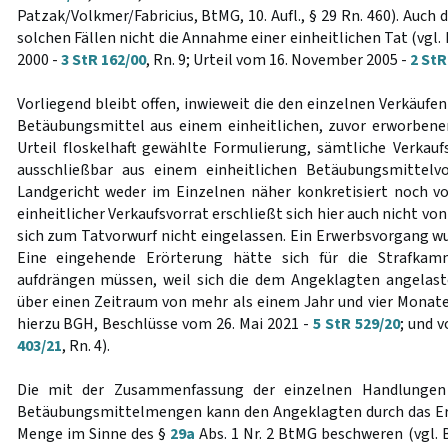
Patzak/Volkmer/Fabricius, BtMG, 10. Aufl., § 29 Rn. 460). Auch 
solchen Fällen nicht die Annahme einer einheitlichen Tat (vgl.
2000 -
3 StR 162/00
, Rn. 9; Urteil vom 16. November 2005 -
2 StR
Vorliegend bleibt offen, inwieweit die den einzelnen Verkäufe
Betäubungsmittel aus einem einheitlichen, zuvor erworbene
Urteil floskelhaft gewählte Formulierung, sämtliche Verka
ausschließbar aus einem einheitlichen Betäubungsmittelv
Landgericht weder im Einzelnen näher konkretisiert noch v
einheitlicher Verkaufsvorrat erschließt sich hier auch nicht vo
sich zum Tatvorwurf nicht eingelassen. Ein Erwerbsvorgang wu
Eine eingehende Erörterung hätte sich für die Strafkam
aufdrängen müssen, weil sich die dem Angeklagten angelast
über einen Zeitraum von mehr als einem Jahr und vier Monaten
hierzu BGH, Beschlüsse vom 26. Mai 2021 -
5 StR 529/20
; und 
403/21
, Rn. 4).
Die mit der Zusammenfassung der einzelnen Handlungen 
Betäubungsmittelmengen kann den Angeklagten durch das Err
Menge im Sinne des §
29a
Abs. 1 Nr. 2 BtMG beschweren (vgl. 