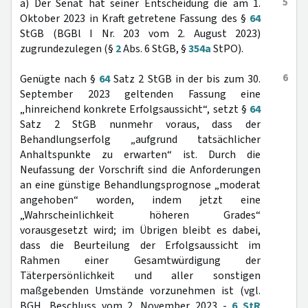
5
a) Der Senat hat seiner Entscheidung die am 1.
Oktober 2023 in Kraft getretene Fassung des §
64
StGB (BGBl I Nr. 203 vom 2. August 2023)
zugrundezulegen (§
2
Abs. 6 StGB, §
354a
StPO).
6
Genügte nach §
64
Satz 2 StGB in der bis zum 30.
September 2023 geltenden Fassung eine
„hinreichend konkrete Erfolgsaussicht“, setzt §
64
Satz 2 StGB nunmehr voraus, dass der
Behandlungserfolg „aufgrund tatsächlicher
Anhaltspunkte zu erwarten“ ist. Durch die
Neufassung der Vorschrift sind die Anforderungen
an eine günstige Behandlungsprognose „moderat
angehoben“ worden, indem jetzt eine
„Wahrscheinlichkeit höheren Grades“
vorausgesetzt wird; im Übrigen bleibt es dabei,
dass die Beurteilung der Erfolgsaussicht im
Rahmen einer Gesamtwürdigung der
Täterpersönlichkeit und aller sonstigen
maßgebenden Umstände vorzunehmen ist (vgl.
BGH, Beschluss vom 2. November 2023 -
6 StR