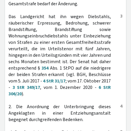
Gesamtstrafe bedarf der Änderung.
3
Das Landgericht hat ihn wegen Diebstahls,
räuberischer Erpressung, Bedrohung, schwerer
Brandstiftung, Brandstiftung sowie
Wohnungseinbruchdiebstahls unter Einbeziehung
von Strafen zu einer ersten Gesamtfreiheitsstrafe
verurteilt, die im Urteilstenor mit fünf Jahren,
hingegen in den Urteilsgründen mit vier Jahren und
sechs Monaten bestimmt ist. Der Senat hat daher
entsprechend §
354
Abs. 1 StPO auf die niedrigere
der beiden Strafen erkannt (vgl. BGH, Beschlüsse
vom 5. Juli 2017 -
4 StR 31/17
; vom 17. Oktober 2017
-
3 StR 349/17
, vom 1. Dezember 2020 -
6 StR
306/20
).
4
2. Die Anordnung der Unterbringung dieses
Angeklagten in einer Entziehungsanstalt
begegnet durchgreifenden Bedenken.