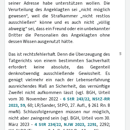
seiner Adresse habe unterstützen wollen. Die
Verurteilung des Angeklagten sei „nicht möglich
gewesen“, weil die Strafkammer „nicht restlos
ausschließen“ könne und es auch nicht „völlig
abwegig“ sei, dass ein Freund oder ein unbekannter
Dritter die Personalien des Angeklagten ohne
dessen Wissen ausgenutzt hätte.
5
Das ist rechtsfehlerhaft. Denn die Überzeugung des
Tatgerichts von einem bestimmten Sachverhalt
erfordert keine absolute, das Gegenteil
denknotwendig ausschließende Gewissheit. Es
genügt vielmehr ein nach der Lebenserfahrung
ausreichendes Maß an Sicherheit, das vernünftige
Zweifel nicht aufkommen lässt (vgl. BGH, Urteil
vom 30. November 2022 -
6 StR 243/22
,
NStZ-RR
2023, 59
, 60; LR/Sander, StPO, 27. Aufl., § 261 Rn. 8
mwN). Schlussfolgerungen müssen nur möglich,
nicht aber zwingend sein (vgl. BGH, Urteil vom 30.
März 2023 -
4 StR 234/22
,
NJW 2023, 2291
, 2292;