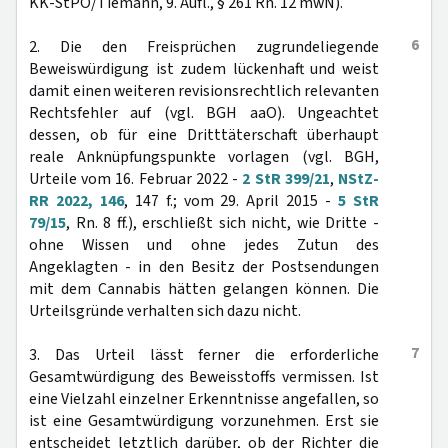
KK-StPO/Tiemann, 9. Aufl., § 261 Rn. 12 mwN).
6
2. Die den Freisprüchen zugrundeliegende
Beweiswürdigung ist zudem lückenhaft und weist
damit einen weiteren revisionsrechtlich relevanten
Rechtsfehler auf (vgl. BGH aaO). Ungeachtet
dessen, ob für eine Dritttäterschaft überhaupt
reale Anknüpfungspunkte vorlagen (vgl. BGH,
Urteile vom 16. Februar 2022 -
2 StR 399/21
,
NStZ-
RR 2022, 146
, 147 f.; vom 29. April 2015 -
5 StR
79/15
, Rn. 8 ff.), erschließt sich nicht, wie Dritte -
ohne Wissen und ohne jedes Zutun des
Angeklagten - in den Besitz der Postsendungen
mit dem Cannabis hätten gelangen können. Die
Urteilsgründe verhalten sich dazu nicht.
7
3. Das Urteil lässt ferner die erforderliche
Gesamtwürdigung des Beweisstoffs vermissen. Ist
eine Vielzahl einzelner Erkenntnisse angefallen, so
ist eine Gesamtwürdigung vorzunehmen. Erst sie
entscheidet letztlich darüber, ob der Richter die