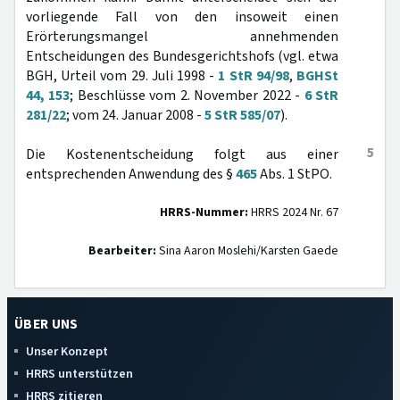
vorliegende Fall von den insoweit einen
Erörterungsmangel annehmenden
Entscheidungen des Bundesgerichtshofs (vgl. etwa
BGH, Urteil vom 29. Juli 1998 -
1 StR 94/98
,
BGHSt
44, 153
; Beschlüsse vom 2. November 2022 -
6 StR
281/22
; vom 24. Januar 2008 -
5 StR 585/07
).
5
Die Kostenentscheidung folgt aus einer
entsprechenden Anwendung des §
465
Abs. 1 StPO.
HRRS-Nummer:
HRRS 2024 Nr. 67
Bearbeiter:
Sina Aaron Moslehi/Karsten Gaede
ÜBER UNS
Unser Konzept
HRRS unterstützen
HRRS zitieren