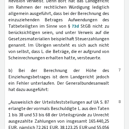
Revision verweist. Denn dort hat das Landgericht
im Rahmen der rechtlichen Würdigung lediglich
allgemein ausgeführt, dass bei der Berechnung des
einzuziehenden Betrages Aufwendungen des
Tatbeteiligten im Sinne von §
73d
StGB nicht zu
berücksichtigen seien, und unter Verweis auf die
Gesetzesmaterialien beispielhaft Steuerzahlungen
genannt. Im Übrigen versteht es sich auch nicht
von selbst, dass L. die Beträge, die er aufgrund von
Scheinrechnungen erhalten hatte, versteuerte.
7
b) Bei der Berechnung der Höhe des
Einziehungsbetrages ist dem Landgericht jedoch
ein Fehler unterlaufen. Der Generalbundesanwalt
hat dazu ausgeführt:
8
„Ausweislich der Urteilsfeststellungen auf UA S. 87
erlangte der vormals Beschuldigte L. aus den Taten
1 bis 38 und 53 bis 68 der Urteilsgründe zu Unrecht
ausgezahlte Zahlungen von insgesamt 165.440,25
EUR, nämlich 72.261 EUR, 38.123,25 EUR und 55.056