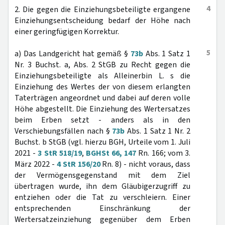
4
2. Die gegen die Einziehungsbeteiligte ergangene
Einziehungsentscheidung bedarf der Höhe nach
einer geringfügigen Korrektur.
5
a) Das Landgericht hat gemäß §
73b
Abs. 1 Satz 1
Nr. 3 Buchst. a, Abs. 2 StGB zu Recht gegen die
Einziehungsbeteiligte als Alleinerbin L. s die
Einziehung des Wertes der von diesem erlangten
Taterträgen angeordnet und dabei auf deren volle
Höhe abgestellt. Die Einziehung des Wertersatzes
beim Erben setzt - anders als in den
Verschiebungsfällen nach §
73b
Abs. 1 Satz 1 Nr. 2
Buchst. b StGB (vgl. hierzu BGH, Urteile vom 1. Juli
2021 -
3 StR 518/19
,
BGHSt 66, 147
Rn. 166; vom 3.
März 2022 -
4 StR 156/20
Rn. 8) - nicht voraus, dass
der Vermögensgegenstand mit dem Ziel
übertragen wurde, ihn dem Gläubigerzugriff zu
entziehen oder die Tat zu verschleiern. Einer
entsprechenden Einschränkung der
Wertersatzeinziehung gegenüber dem Erben