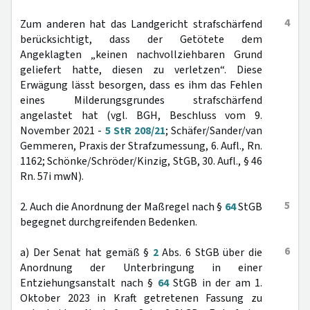
4
Zum anderen hat das Landgericht strafschärfend
berücksichtigt, dass der Getötete dem
Angeklagten „keinen nachvollziehbaren Grund
geliefert hatte, diesen zu verletzen“. Diese
Erwägung lässt besorgen, dass es ihm das Fehlen
eines Milderungsgrundes strafschärfend
angelastet hat (vgl. BGH, Beschluss vom 9.
November 2021 -
5 StR 208/21
; Schäfer/Sander/van
Gemmeren, Praxis der Strafzumessung, 6. Aufl., Rn.
1162; Schönke/Schröder/Kinzig, StGB, 30. Aufl., § 46
Rn. 57i mwN).
5
2. Auch die Anordnung der Maßregel nach §
64
StGB
begegnet durchgreifenden Bedenken.
6
a) Der Senat hat gemäß §
2
Abs. 6 StGB über die
Anordnung der Unterbringung in einer
Entziehungsanstalt nach §
64
StGB in der am 1.
Oktober 2023 in Kraft getretenen Fassung zu