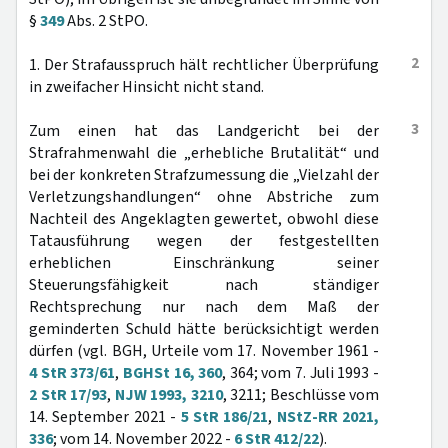
§
349
Abs. 2 StPO.
2
1. Der Strafausspruch hält rechtlicher Überprüfung
in zweifacher Hinsicht nicht stand.
3
Zum einen hat das Landgericht bei der
Strafrahmenwahl die „erhebliche Brutalität“ und
bei der konkreten Strafzumessung die „Vielzahl der
Verletzungshandlungen“ ohne Abstriche zum
Nachteil des Angeklagten gewertet, obwohl diese
Tatausführung wegen der festgestellten
erheblichen Einschränkung seiner
Steuerungsfähigkeit nach ständiger
Rechtsprechung nur nach dem Maß der
geminderten Schuld hätte berücksichtigt werden
dürfen (vgl. BGH, Urteile vom 17. November 1961 -
4 StR 373/61
,
BGHSt 16, 360
, 364; vom 7. Juli 1993 -
2 StR 17/93
,
NJW 1993, 3210
, 3211; Beschlüsse vom
14. September 2021 -
5 StR 186/21
,
NStZ-RR 2021,
336
; vom 14. November 2022 -
6 StR 412/22
).