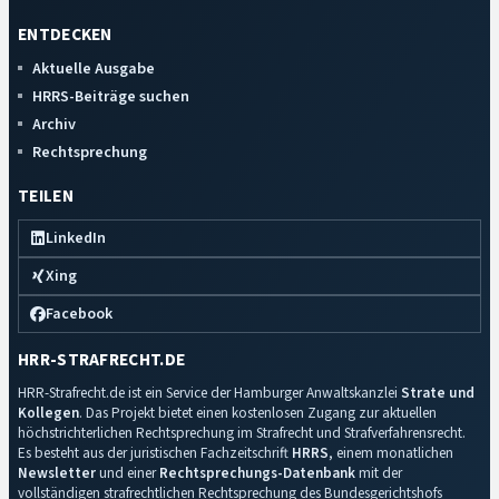
ENTDECKEN
Aktuelle Ausgabe
HRRS-Beiträge suchen
Archiv
Rechtsprechung
TEILEN
LinkedIn
Xing
Facebook
HRR-STRAFRECHT.DE
HRR-Strafrecht.de ist ein Service der Hamburger Anwaltskanzlei
Strate und
Kollegen
. Das Projekt bietet einen kostenlosen Zugang zur aktuellen
höchstrichterlichen Rechtsprechung im Strafrecht und Strafverfahrensrecht.
Es besteht aus der juristischen Fachzeitschrift
HRRS
, einem monatlichen
Newsletter
und einer
Rechtsprechungs-Datenbank
mit der
vollständigen strafrechtlichen Rechtsprechung des Bundesgerichtshofs