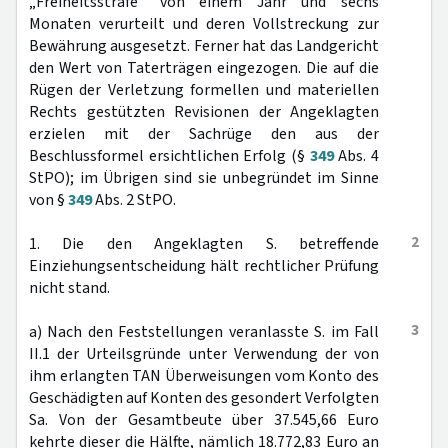
„Freiheitsstrafe“ von einem Jahr und sechs
Monaten verurteilt und deren Vollstreckung zur
Bewährung ausgesetzt. Ferner hat das Landgericht
den Wert von Taterträgen eingezogen. Die auf die
Rügen der Verletzung formellen und materiellen
Rechts gestützten Revisionen der Angeklagten
erzielen mit der Sachrüge den aus der
Beschlussformel ersichtlichen Erfolg (§
349
Abs. 4
StPO); im Übrigen sind sie unbegründet im Sinne
von §
349
Abs. 2 StPO.
2
1. Die den Angeklagten S. betreffende
Einziehungsentscheidung hält rechtlicher Prüfung
nicht stand.
3
a) Nach den Feststellungen veranlasste S. im Fall
II.1 der Urteilsgründe unter Verwendung der von
ihm erlangten TAN Überweisungen vom Konto des
Geschädigten auf Konten des gesondert Verfolgten
Sa. Von der Gesamtbeute über 37.545,66 Euro
kehrte dieser die Hälfte, nämlich 18.772,83 Euro an