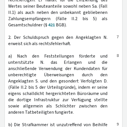
rechtfertigen. Er haftet für die Einziehung des
Wertes seiner Beuteanteile sowohl neben Sa. (Fall
II.1) als auch neben den unbekannt gebliebenen
Zahlungsempfängern (Fälle II.2 bis 5) als
Gesamtschuldner (§
421
BGB).
7
2. Der Schuldspruch gegen den Angeklagten N.
erweist sich als rechtsfehlerhaft.
8
a) Nach den Feststellungen förderte und
unterstützte N. das Erlangen und die
anschließende Verwendung der Kundendaten für
unberechtigte Überweisungen durch den
Angeklagten S. und den gesondert Verfolgten D.
(Fälle II.2 bis 5 der Urteilsgründe), indem er seine
eigens schalldicht hergerichteten Büroräume und
die dortige Infrastruktur zur Verfügung stellte
sowie allgemein als Schlichter zwischen den
anderen Tatbeteiligten fungierte.
9
b) Die Strafkammer ist unzutreffend von Beihilfe