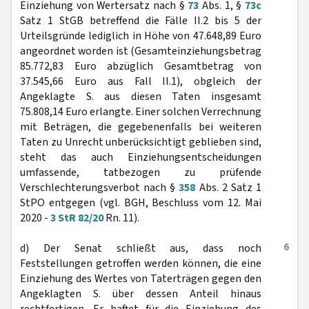
Einziehung von Wertersatz nach §
73
Abs. 1, §
73c
Satz 1 StGB betreffend die Fälle II.2 bis 5 der
Urteilsgründe lediglich in Höhe von 47.648,89 Euro
angeordnet worden ist (Gesamteinziehungsbetrag
85.772,83 Euro abzüglich Gesamtbetrag von
37.545,66 Euro aus Fall II.1), obgleich der
Angeklagte S. aus diesen Taten insgesamt
75.808,14 Euro erlangte. Einer solchen Verrechnung
mit Beträgen, die gegebenenfalls bei weiteren
Taten zu Unrecht unberücksichtigt geblieben sind,
steht das auch Einziehungsentscheidungen
umfassende, tatbezogen zu prüfende
Verschlechterungsverbot nach §
358
Abs. 2 Satz 1
StPO entgegen (vgl. BGH, Beschluss vom 12. Mai
2020 -
3 StR 82/20
Rn. 11).
6
d) Der Senat schließt aus, dass noch
Feststellungen getroffen werden können, die eine
Einziehung des Wertes von Taterträgen gegen den
Angeklagten S. über dessen Anteil hinaus