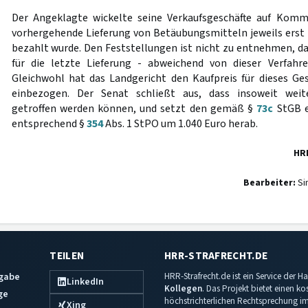
Der Angeklagte wickelte seine Verkaufsgeschäfte auf Kommi
vorhergehende Lieferung von Betäubungsmitteln jeweils erst
bezahlt wurde. Den Feststellungen ist nicht zu entnehmen, da
für die letzte Lieferung - abweichend von dieser Verfahre
Gleichwohl hat das Landgericht den Kaufpreis für dieses Ge
einbezogen. Der Senat schließt aus, dass insoweit weit
getroffen werden können, und setzt den gemäß §
73c
StGB e
entsprechend §
354
Abs. 1 StPO um 1.040 Euro herab.
HR
Bearbeiter:
Si
TEILEN
HRR-STRAFRECHT.DE
sgabe
HRR-Strafrecht.de ist ein Service der
LinkedIn
Kollegen
. Das Projekt bietet einen k
ge
höchstrichterlichen Rechtsprechung im 
Xing