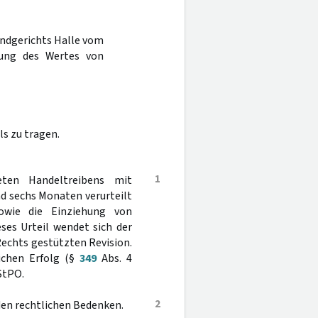
Landgerichts Halle vom
hung des Wertes von
s zu tragen.
1
ten Handeltreibens mit
nd sechs Monaten verurteilt
owie die Einziehung von
ses Urteil wendet sich der
Rechts gestützten Revision.
ichen Erfolg (§
349
Abs. 4
StPO.
2
en rechtlichen Bedenken.