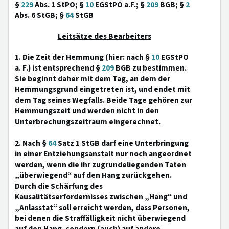
§
229
Abs. 1 StPO; §
10
EGStPO a.F.; §
209
BGB; §
2
Abs. 6 StGB; §
64
StGB
Leitsätze des Bearbeiters
1. Die Zeit der Hemmung (hier: nach §
10
EGStPO
a. F.) ist entsprechend §
209
BGB zu bestimmen.
Sie beginnt daher mit dem Tag, an dem der
Hemmungsgrund eingetreten ist, und endet mit
dem Tag seines Wegfalls. Beide Tage gehören zur
Hemmungszeit und werden nicht in den
Unterbrechungszeitraum eingerechnet.
2. Nach §
64
Satz 1 StGB darf eine Unterbringung
in einer Entziehungsanstalt nur noch angeordnet
werden, wenn die ihr zugrundeliegenden Taten
„überwiegend“ auf den Hang zurückgehen.
Durch die Schärfung des
Kausalitätserfordernisses zwischen „Hang“ und
„Anlasstat“ soll erreicht werden, dass Personen,
bei denen die Straffälligkeit nicht überwiegend