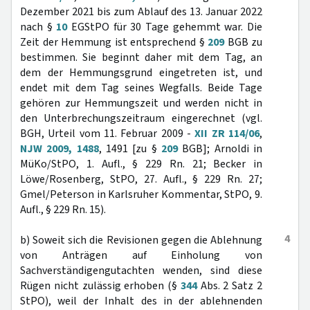
Dezember 2021 bis zum Ablauf des 13. Januar 2022
nach §
10
EGStPO für 30 Tage gehemmt war. Die
Zeit der Hemmung ist entsprechend §
209
BGB zu
bestimmen. Sie beginnt daher mit dem Tag, an
dem der Hemmungsgrund eingetreten ist, und
endet mit dem Tag seines Wegfalls. Beide Tage
gehören zur Hemmungszeit und werden nicht in
den Unterbrechungszeitraum eingerechnet (vgl.
BGH, Urteil vom 11. Februar 2009 -
XII ZR 114/06
,
NJW 2009, 1488
, 1491 [zu §
209
BGB]; Arnoldi in
MüKo/StPO, 1. Aufl., § 229 Rn. 21; Becker in
Löwe/Rosenberg, StPO, 27. Aufl., § 229 Rn. 27;
Gmel/Peterson in Karlsruher Kommentar, StPO, 9.
Aufl., § 229 Rn. 15).
4
b) Soweit sich die Revisionen gegen die Ablehnung
von Anträgen auf Einholung von
Sachverständigengutachten wenden, sind diese
Rügen nicht zulässig erhoben (§
344
Abs. 2 Satz 2
StPO), weil der Inhalt des in der ablehnenden