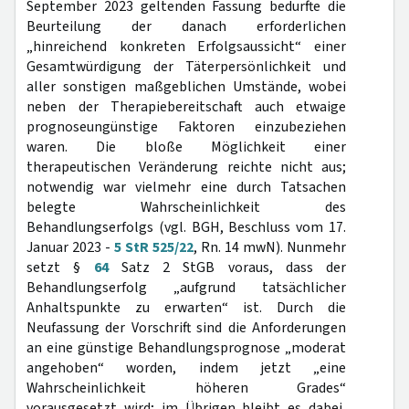
September 2023 geltenden Fassung bedurfte die
Beurteilung der danach erforderlichen
„hinreichend konkreten Erfolgsaussicht“ einer
Gesamtwürdigung der Täterpersönlichkeit und
aller sonstigen maßgeblichen Umstände, wobei
neben der Therapiebereitschaft auch etwaige
prognoseungünstige Faktoren einzubeziehen
waren. Die bloße Möglichkeit einer
therapeutischen Veränderung reichte nicht aus;
notwendig war vielmehr eine durch Tatsachen
belegte Wahrscheinlichkeit des
Behandlungserfolgs (vgl. BGH, Beschluss vom 17.
Januar 2023 -
5 StR 525/22
, Rn. 14 mwN). Nunmehr
setzt §
64
Satz 2 StGB voraus, dass der
Behandlungserfolg „aufgrund tatsächlicher
Anhaltspunkte zu erwarten“ ist. Durch die
Neufassung der Vorschrift sind die Anforderungen
an eine günstige Behandlungsprognose „moderat
angehoben“ worden, indem jetzt „eine
Wahrscheinlichkeit höheren Grades“
vorausgesetzt wird; im Übrigen bleibt es dabei,