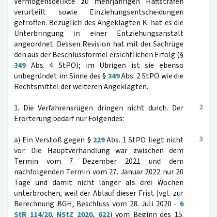
Vermögensdelikte zu mehrjährigen Haftstrafen
verurteilt sowie Einziehungsentscheidungen
getroffen. Bezüglich des Angeklagten K. hat es die
Unterbringung in einer Entziehungsanstalt
angeordnet. Dessen Revision hat mit der Sachrüge
den aus der Beschlussformel ersichtlichen Erfolg (§
349
Abs. 4 StPO); im Übrigen ist sie ebenso
unbegründet im Sinne des §
349
Abs. 2 StPO wie die
Rechtsmittel der weiteren Angeklagten.
2
1. Die Verfahrensrügen dringen nicht durch. Der
Erörterung bedarf nur Folgendes:
3
a) Ein Verstoß gegen §
229
Abs. 1 StPO liegt nicht
vor. Die Hauptverhandlung war zwischen dem
Termin vom 7. Dezember 2021 und dem
nachfolgenden Termin vom 27. Januar 2022 nur 20
Tage und damit nicht länger als drei Wochen
unterbrochen, weil der Ablauf dieser Frist (vgl. zur
Berechnung BGH, Beschluss vom 28. Juli 2020 -
6
StR 114/20
,
NStZ 2020, 622
) vom Beginn des 15.