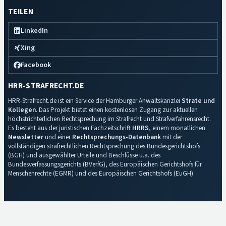
TEILEN
LinkedIn
Xing
Facebook
HRR-STRAFRECHT.DE
HRR-Strafrecht.de ist ein Service der Hamburger Anwaltskanzlei
Strate und
Kollegen
. Das Projekt bietet einen kostenlosen Zugang zur aktuellen
höchstrichterlichen Rechtsprechung im Strafrecht und Strafverfahrensrecht.
Es besteht aus der juristischen Fachzeitschrift
HRRS
, einem monatlichen
Newsletter
und einer
Rechtsprechungs-Datenbank
mit der
vollständigen strafrechtlichen Rechtsprechung des Bundesgerichtshofs
(BGH) und ausgewählter Urteile und Beschlüsse u.a. des
Bundesverfassungsgerichts (BVerfG), des Europäischen Gerichtshofs für
Menschenrechte (EGMR) und des Europäischen Gerichtshofs (EuGH).
Impressum
·
Datenschutz