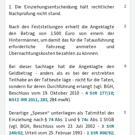
2
1. Die Einziehungsentscheidung hält rechtlicher
Nachprüfung nicht stand.
3
Nach den Feststellungen erhielt die Angeklagte
den Betrag von 1.500 Euro von einem der
Hintermänner, um damit das für die Tatausführung
erforderliche Fahrzeug anmieten und
Übernachtungskosten bezahlen zu können.
4
Bei dieser Sachlage hat die Angeklagte den
Geldbetrag - anders als es bei der erstrebten
Teilhabe an der Tatbeute läge - nicht für die Taten,
sondern für deren Durchführung erlangt (vgl. BGH,
Beschluss vom 19. Oktober 2010 -
4 StR 277/10
;
NStZ-RR 2011, 283
, 284 mwN).
5
Derartige „Spesen“ unterliegen als Tatmittel der
Einziehung nach §
74
Abs. 1 und §
74c
Abs. 1 StGB
(vgl. BGH, Beschluss vom 23. Juli 2002 -
3 StR
240/02
; Urteil vom 25. Februar 1993 -
1 StR 808/92
;