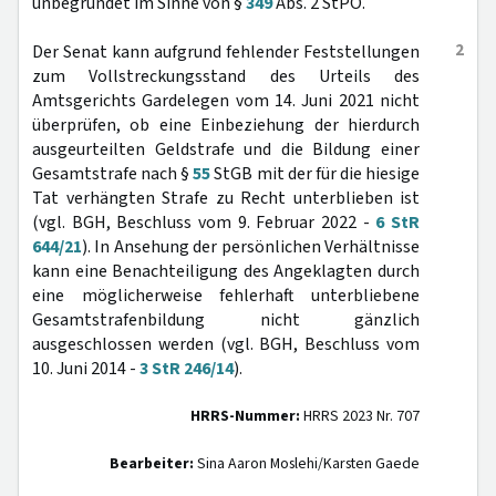
unbegründet im Sinne von §
349
Abs. 2 StPO.
2
Der Senat kann aufgrund fehlender Feststellungen
zum Vollstreckungsstand des Urteils des
Amtsgerichts Gardelegen vom 14. Juni 2021 nicht
überprüfen, ob eine Einbeziehung der hierdurch
ausgeurteilten Geldstrafe und die Bildung einer
Gesamtstrafe nach §
55
StGB mit der für die hiesige
Tat verhängten Strafe zu Recht unterblieben ist
(vgl. BGH, Beschluss vom 9. Februar 2022 -
6 StR
644/21
). In Ansehung der persönlichen Verhältnisse
kann eine Benachteiligung des Angeklagten durch
eine möglicherweise fehlerhaft unterbliebene
Gesamtstrafenbildung nicht gänzlich
ausgeschlossen werden (vgl. BGH, Beschluss vom
10. Juni 2014 -
3 StR 246/14
).
HRRS-Nummer:
HRRS 2023 Nr. 707
Bearbeiter:
Sina Aaron Moslehi/Karsten Gaede