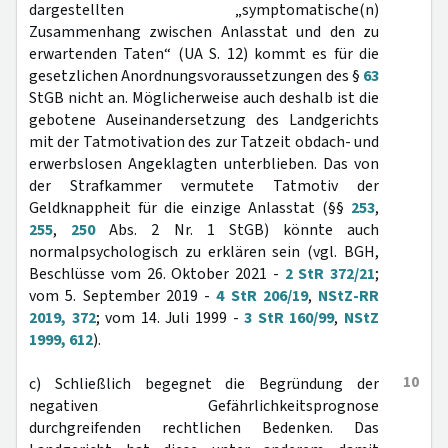
dargestellten „symptomatische(n)
Zusammenhang zwischen Anlasstat und den zu
erwartenden Taten“ (UA S. 12) kommt es für die
gesetzlichen Anordnungsvoraussetzungen des §
63
StGB nicht an. Möglicherweise auch deshalb ist die
gebotene Auseinandersetzung des Landgerichts
mit der Tatmotivation des zur Tatzeit obdach- und
erwerbslosen Angeklagten unterblieben. Das von
der Strafkammer vermutete Tatmotiv der
Geldknappheit für die einzige Anlasstat (§§
253
,
255
,
250
Abs. 2 Nr. 1 StGB) könnte auch
normalpsychologisch zu erklären sein (vgl. BGH,
Beschlüsse vom 26. Oktober 2021 -
2 StR 372/21
;
vom 5. September 2019 -
4 StR 206/19
,
NStZ-RR
2019, 372
; vom 14. Juli 1999 -
3 StR 160/99
,
NStZ
1999, 612
).
10
c) Schließlich begegnet die Begründung der
negativen Gefährlichkeitsprognose
durchgreifenden rechtlichen Bedenken. Das