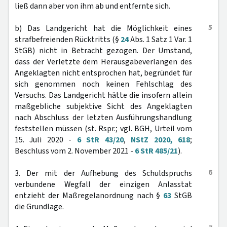
ließ dann aber von ihm ab und entfernte sich.
5
b) Das Landgericht hat die Möglichkeit eines
strafbefreienden Rücktritts (§
24
Abs. 1 Satz 1 Var. 1
StGB) nicht in Betracht gezogen. Der Umstand,
dass der Verletzte dem Herausgabeverlangen des
Angeklagten nicht entsprochen hat, begründet für
sich genommen noch keinen Fehlschlag des
Versuchs. Das Landgericht hätte die insofern allein
maßgebliche subjektive Sicht des Angeklagten
nach Abschluss der letzten Ausführungshandlung
feststellen müssen (st. Rspr.; vgl. BGH, Urteil vom
15. Juli 2020 -
6 StR 43/20
,
NStZ 2020, 618
;
Beschluss vom 2. November 2021 -
6 StR 485/21
).
6
3. Der mit der Aufhebung des Schuldspruchs
verbundene Wegfall der einzigen Anlasstat
entzieht der Maßregelanordnung nach §
63
StGB
die Grundlage.