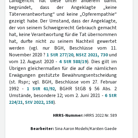
Landgericht hat diese unter anderem damit
begründet, dass der Angeklagte „keine
Täterverantwortung“ und keine „Opferempathie“
gezeigt habe. Der Umstand, dass der Angeklagte,
der von seinem Schweigerecht Gebrauch gemacht
hat, keine Verantwortung für die Tat übernommen
hat, durfte nicht zu seinem Nachteil gewertet
werden (vgl. nur BGH, Beschlüsse vom 11.
November 2020 ?
1 StR 277/20
,
NStZ 2021, 730
und
vom 12. August 2020 -
4 StR 588/19
). Dies gilt im
Übrigen gleichermaßen für die auf die nämlichen
Erwägungen gestützte Bewährungsentscheidung
(st. Rspr.; vgl. BGH, Beschlüsse vom 27. Februar
1992 -
1 StR 61/92
, BGHR StGB § 56 Abs. 2
Umstände, besondere 12; vom 2. Juni 2021 -
6 StR
224/21
,
StV 2022, 158
).
HRRS-Nummer:
HRRS 2022 Nr. 589
Bearbeiter:
Sina Aaron Moslehi/Karsten Gaede