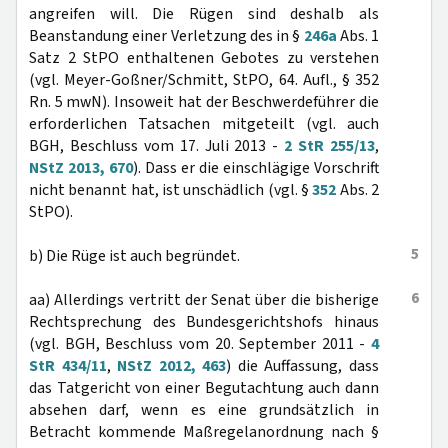
angreifen will. Die Rügen sind deshalb als
Beanstandung einer Verletzung des in §
246a
Abs. 1
Satz 2 StPO enthaltenen Gebotes zu verstehen
(vgl. Meyer-Goßner/Schmitt, StPO, 64. Aufl., § 352
Rn. 5 mwN). Insoweit hat der Beschwerdeführer die
erforderlichen Tatsachen mitgeteilt (vgl. auch
BGH, Beschluss vom 17. Juli 2013 -
2 StR 255/13
,
NStZ 2013, 670
). Dass er die einschlägige Vorschrift
nicht benannt hat, ist unschädlich (vgl. §
352
Abs. 2
StPO).
5
b) Die Rüge ist auch begründet.
6
aa) Allerdings vertritt der Senat über die bisherige
Rechtsprechung des Bundesgerichtshofs hinaus
(vgl. BGH, Beschluss vom 20. September 2011 -
4
StR 434/11
,
NStZ 2012, 463
) die Auffassung, dass
das Tatgericht von einer Begutachtung auch dann
absehen darf, wenn es eine grundsätzlich in
Betracht kommende Maßregelanordnung nach §