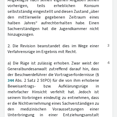
Angeklagte nach seinen eigenen Angaben seinen
vorherigen, teils erheblichen Konsum
selbstständig eingestellt und diesen Zustand „über
den mittlerweile gegebenen Zeitraum eines
halben Jahres“ aufrechterhalten habe. Einen
Sachverständigen hat die Jugendkammer nicht
hinzugezogen.
3
2. Die Revision beanstandet dies im Wege einer
Verfahrensrüge im Ergebnis mit Recht.
4
a) Die Rüge ist zulässig erhoben. Zwar weist der
Generalbundesanwalt zutreffend darauf hin, dass
der Beschwerdeführer die Vortragserfordernisse (§
344
Abs. 2 Satz 2 StPO) für die von ihm erhobene
Beweisantrags- bzw. Aufklärungsrüge in
mehrfacher Hinsicht verfehlt hat. Jedoch ist
seinem Vorbringen eindeutig zu entnehmen, dass
er die Nichtvernehmung eines Sachverständigen zu
den medizinischen Voraussetzungen einer
Unterbringung in einer Entziehungsanstalt