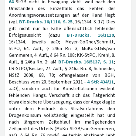
64
StGB nicht in Erwägung zieht, weil nach den
Umständen des Einzelfalls das Fehlen der
Anordnungsvoraussetzungen auf der Hand liegt
(vgl.
BT-Drucks. 16/1110, S. 25
, 16/1344, S. 17). Dies
gilt nicht nur für Fälle offensichtlich fehlender
Erfolgsaussicht (dazu
BT-Drucks. 16/1110
,
16/1344, jeweils aaO; Meyer-Goßner/Schmitt,
StPO, 64. Aufl., § 246a Rn. 3; MüKo-StGB/van
Gemmeren, 4. Aufl., § 64 Rn. 108; KK-StPO, Krehl, 8.
Aufl., § 246a Rn. 2; aM
BT-Drucks. 16/5137, S. 11
;
LR-StPO/Becker, 27. Aufl., § 246a Rn. 8; Schneider,
NStZ 2008, 68, 70; offengelassen von BGH,
Beschluss vom 20. September 2011 -
4 StR 434/11
,
aaO), sondern auch für Konstellationen evident
fehlenden Hangs. Verschafft sich das Tatgericht
etwa die sichere Überzeugung, dass der Angeklagte
unter dem Eindruck des Strafverfahrens den
Drogenkonsum vollständig eingestellt hat und
nach längerem Zeitablauf im maßgebenden
Zeitpunkt des Urteils (MüKo-StGB/van Gemmeren,
aaO, § 64 Rn. 76 mwN) weiterhin abstinent lebt