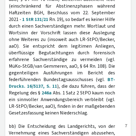
(einschränkend für Abstinenzphasen während
Haftzeiten BGH, Beschluss vom 22. September
2021 -
1 StR 131/21
Rn. 19), so bedarf es keiner Hilfe
durch einen Sachverständigen mehr. Wortlaut und
Wortsinn der Vorschrift lassen diese Auslegung
ohne Weiteres zu (insoweit auch LR-StPO/Becker,
aaO). Sie entspricht dem legitimen Anliegen,
überflüssige Begutachtungen durch forensisch
erfahrene Sachverständige zu vermeiden (vgl.
MüKo-StGB/van Gemmeren, aaO, § 64 Rn. 108). Die
gegenteiligen Ausführungen im Bericht des
federführenden Bundestagsausschusses (vgl.
BT-
Drucks. 16/5137, S. 11
), die dazu führen, dass der
Regelung des §
246a
Abs. 1 Satz 2 StPO kaum noch
ein sinnvoller Anwendungsbereich verbleibt (vgl.
LR-StPO/Becker, aaO), finden in der maßgebenden
Gesetzesfassung keinen Niederschlag.
7
bb) Die Entscheidung des Landgerichts, von der
Vernehmung eines Sachverständigen abzusehen,