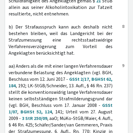
Schuldfähigkeit des Angeklagten gemäß §
21
StGB
allein aus seiner Alkoholintoxikation zur Tatzeit
resultierte, nicht entnehmen.
8
b) Der Strafausspruch kann auch deshalb nicht
bestehen bleiben, weil das Landgericht bei der
Strafzumessung eine rechtsstaatswidrige
Verfahrensverzögerung zum Vorteil des
Angeklagten berücksichtigt hat.
9
aa) Anders als die mit einer langen Verfahrensdauer
verbundene Belastung des Angeklagten (vgl. BGH,
Beschluss vom 12. Juni 2017 -
GSSt 2/17
,
BGHSt 62,
184
, 192; LK-StGB/Schneider, 13. Aufl., § 46 Rn. 237)
stellt die konventionswidrig lange Verfahrensdauer
keinen selbstständigen Strafmilderungsgrund dar
(vgl. BGH, Beschluss vom 17. Januar 2008 -
GSSt
1/07
,
BGHSt 52, 124
, 141; Urteil vom 27. August
2009 -
3 StR 250/09
, aaO; MüKo-StGB/Maier, 4. Aufl.,
§ 46 Rn. 425; Schäfer/Sander/van Gemmeren, Praxis
der Strafzumessung, 6. Aufl., Rn. 770; Kinzig in