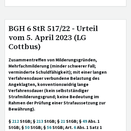
BGH 6 StR 517/22 - Urteil
vom 5. April 2023 (LG
Cottbus)
Zusammentreffen von Milderungsgründen,
Mehrfachmilderung (minder schwerer Fall;
verminderte Schuldfähigkeit); mit einer langen
Verfahrensdauer verbundene Belastung des
Angeklagten, konventionswidrig lange
Verfahrensdauer (kein selbstständiger
Strafmilderungsgrund; keine Bedeutung im
Rahmen der Prüfung einer Strafaussetzung zur
Bewährung).
§
212
StGB; §
213
StGB; §
21
StGB; §
49
Abs. 1
StGB; §
50
StGB; §
56
StGB; Art.
6
Abs. 1 Satz 1