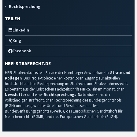
Rechtsprechung
TEILEN
LinkedIn
Xing
Facebook
HRR-STRAFRECHT.DE
HRR-Strafrecht.de ist ein Service der Hamburger Anwaltskanzlei
Strate und
Kollegen
. Das Projekt bietet einen kostenlosen Zugang zur aktuellen
höchstrichterlichen Rechtsprechung im Strafrecht und Strafverfahrensrecht.
Es besteht aus der juristischen Fachzeitschrift
HRRS
, einem monatlichen
Newsletter
und einer
Rechtsprechungs-Datenbank
mit der
vollständigen strafrechtlichen Rechtsprechung des Bundesgerichtshofs
(BGH) und ausgewählter Urteile und Beschlüsse u.a. des
Bundesverfassungsgerichts (BVerfG), des Europäischen Gerichtshofs für
Menschenrechte (EGMR) und des Europäischen Gerichtshofs (EuGH).
Impressum
·
Datenschutz