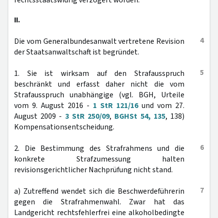
rechtsstaatswidrig verzögert worden.
II.
4
Die vom Generalbundesanwalt vertretene Revision
der Staatsanwaltschaft ist begründet.
5
1. Sie ist wirksam auf den Strafausspruch
beschränkt und erfasst daher nicht die vom
Strafausspruch unabhängige (vgl. BGH, Urteile
vom 9. August 2016 -
1 StR 121/16
und vom 27.
August 2009 -
3 StR 250/09
,
BGHSt 54, 135
, 138)
Kompensationsentscheidung.
6
2. Die Bestimmung des Strafrahmens und die
konkrete Strafzumessung halten
revisionsgerichtlicher Nachprüfung nicht stand.
7
a) Zutreffend wendet sich die Beschwerdeführerin
gegen die Strafrahmenwahl. Zwar hat das
Landgericht rechtsfehlerfrei eine alkoholbedingte