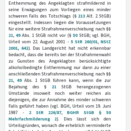
Enthemmung des Angeklagten strafmildernd in
seine Erwägungen zum Vorliegen eines minder
schweren Falls des Totschlags (§
213
Alt. 2 StGB)
eingestellt. Indessen liegen die Voraussetzungen
für eine weitere Strafrahmenverschiebung nach §§
21
,
49
Abs. 1 StGB nicht vor (§
50
StGB; vgl. BGH,
Urteil vom 22. August 2001 -
5 StR 260/01
,
NStZ
2001, 642
). Das Landgericht hat nicht erkennbar
bedacht, dass die bereits bei der Strafrahmenwahl
zu Gunsten des Angeklagten berücksichtigte
alkoholbedingte Enthemmung nur dann zu einer
anschließenden Strafrahmenverschiebung nach §§
21
,
49
Abs. 1 StGB führen kann, wenn die zur
Bejahung des §
21
StGB herangezogenen
Umstände insoweit noch weiter reichen als
diejenigen, die zur Annahme des minder schweren
Falls geführt haben (vgl. BGH, Urteil vom 19. Juni
1987 -
2 StR 226/87
,
BGHR StGB § 50
Mehrfachmilderung 2
). Dies lässt sich den
Urteilsgründen, wonach die erheblich verminderte