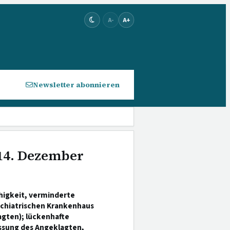
A-
A+
Newsletter abonnieren
 14. Dezember
higkeit, verminderte
ychiatrischen Krankenhaus
gten); lückenhafte
ssung des Angeklagten,