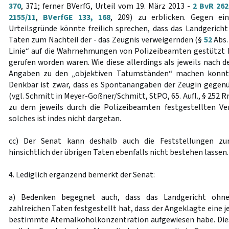
370
, 371; ferner BVerfG, Urteil vom 19. März 2013 -
2 BvR 262
2155/11
,
BVerfGE 133, 168
, 209) zu erblicken. Gegen ei
Urteilsgründe könnte freilich sprechen, dass das Landgericht
Taten zum Nachteil der - das Zeugnis verweigernden (§
52
Abs. 
Linie“ auf die Wahrnehmungen von Polizeibeamten gestützt h
gerufen worden waren. Wie diese allerdings als jeweils nach 
Angaben zu den „objektiven Tatumständen“ machen konnten
Denkbar ist zwar, dass es Spontanangaben der Zeugin gegenü
(vgl. Schmitt in Meyer-Goßner/Schmitt, StPO, 65. Aufl., § 252 Rn
zu dem jeweils durch die Polizeibeamten festgestellten Ve
solches ist indes nicht dargetan.
cc) Der Senat kann deshalb auch die Feststellungen z
hinsichtlich der übrigen Taten ebenfalls nicht bestehen lassen.
4. Lediglich ergänzend bemerkt der Senat:
a) Bedenken begegnet auch, dass das Landgericht ohne
zahlreichen Taten festgestellt hat, dass der Angeklagte eine 
bestimmte Atemalkoholkonzentration aufgewiesen habe. Dies 