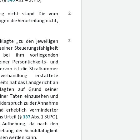
g (§
349
Abs. 4 StPO).
2
fung nicht stand. Die vom
gen die Verurteilung nicht;
3
eklagte „zu den jeweiligen
seiner Steuerungsfähigkeit
r bei ihm vorliegenden
iner Persönlichkeits- und
iervon ist die Strafkammer
handlung erstattete
eits hat das Landgericht an
lagten auf Grund seiner
einer Taten einzusehen und
Widerspruch zu der Annahme
d erheblich verminderter
s Urteil (§
337
Abs. 1 StPO).
r Aufhebung, da nach den
hebung der Schuldfähigkeit
ssen werden kann.