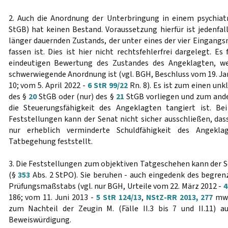
2. Auch die Anordnung der Unterbringung in einem psychia
StGB) hat keinen Bestand. Voraussetzung hierfür ist jedenfal
länger dauernden Zustands, der unter eines der vier Eingan
fassen ist. Dies ist hier nicht rechtsfehlerfrei dargelegt. Es
eindeutigen Bewertung des Zustandes des Angeklagten, we
schwerwiegende Anordnung ist (vgl. BGH, Beschluss vom 19. Ja
10; vom 5. April 2022 -
6 StR 99/22
Rn. 8). Es ist zum einen unk
des §
20
StGB oder (nur) des §
21
StGB vorliegen und zum ander
die Steuerungsfähigkeit des Angeklagten tangiert ist. Bei
Feststellungen kann der Senat nicht sicher ausschließen, das
nur erheblich verminderte Schuldfähigkeit des Angekl
Tatbegehung feststellt.
3. Die Feststellungen zum objektiven Tatgeschehen kann der S
(§
353
Abs. 2 StPO). Sie beruhen - auch eingedenk des begrenz
Prüfungsmaßstabs (vgl. nur BGH, Urteile vom 22. März 2012 -
4
186; vom 11. Juni 2013 -
5 StR 124/13
,
NStZ-RR 2013, 277
mwN
zum Nachteil der Zeugin M. (Fälle II.3 bis 7 und II.11) au
Beweiswürdigung.