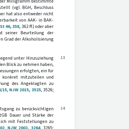
oder Milligramm bestimmte
ellt (vgl. BGH, Beschluss
mer hat also entweder nicht
erbarkeit von AAK- in BAK-
t 46, 358
, 362 ff.) oder aber
nd seiner Beurteilung der
en Grad der Alkoholisierung
13
liegend unter Hinzuziehung
den Blick zu nehmen haben,
essungen erfolgten, ein für
s konkret mitzuteilen und
hnung des Angeklagten zu
6/15
,
NJW 2015, 3525
, 3526;
14
chtsgang zu berücksichtigen
StGB Dauer und Stärke der
ich mit Feststellungen zu
/02
,
NJW 2002, 3264
, 3265;