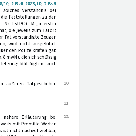
8/10
,
2 BvR 2883/10
,
2 BvR
n solches Verständnis der
 die Feststellungen zu den
1 Nr. 1 StPO) - M. „in erster
at, die jeweils zum Tatort
der Tat verständigte Zeugen
, wird nicht ausgeführt.
ber den Polizeikräften gab
. 8 mwN), die sich schlüssig
rletzungsbild fügten; auch
10
um äußeren Tatgeschehen
11
12
 nähere Erläuterung bei
jeweils mit Promille-Werten
ist nicht nachvollziehbar,