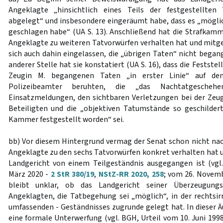
Angeklagte „hinsichtlich eines Teils der festgestellten
abgelegt“ und insbesondere eingeräumt habe, dass es „möglich
geschlagen habe“ (UA S. 13). Anschließend hat die Strafkamme
Angeklagte zu weiteren Tatvorwürfen verhalten hat und mitge
sich auch dahin eingelassen, die „übrigen Taten“ nicht bega
anderer Stelle hat sie konstatiert (UA S. 16), dass die Festst
Zeugin M. begangenen Taten „in erster Linie“ auf den
Polizeibeamter beruhten, die „das Nachtatgesche
Einsatzmeldungen, den sichtbaren Verletzungen bei der Zeu
Beteiligten und die „objektiven Tatumstände so geschilder
Kammer festgestellt worden“ sei.
bb) Vor diesem Hintergrund vermag der Senat schon nicht nach
Angeklagte zu den sechs Tatvorwürfen konkret verhalten hat
Landgericht von einem Teilgeständnis ausgegangen ist (vgl
März 2020 -
2 StR 380/19
,
NStZ-RR 2020, 258
; vom 26. Novem
bleibt unklar, ob das Landgericht seiner Überzeugung
Angeklagten, die Tatbegehung sei „möglich“, in der rechtsi
umfassenden - Geständnisses zugrunde gelegt hat. In dieser 
eine formale Unterwerfung (vgl. BGH, Urteil vom 10. Juni 199