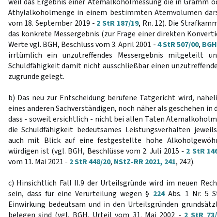
weil das Ergebnis einer Atemalkoholmessung die in Gramm 
Äthylalkoholmenge in einem bestimmten Atemvolumen darst
vom 18. September 2019 -
2 StR 187/19
, Rn. 12). Die Strafkam
das konkrete Messergebnis (zur Frage einer direkten Konverti
Werte vgl. BGH, Beschluss vom 3. April 2001 -
4 StR 507/00
,
BGHS
irrtümlich ein unzutreffendes Messergebnis mitgeteilt u
Schuldfähigkeit damit nicht ausschließbar einen unzutreffend
zugrunde gelegt.
b) Das neu zur Entscheidung berufene Tatgericht wird, nahe
eines anderen Sachverständigen, noch näher als geschehen in 
dass - soweit ersichtlich - nicht bei allen Taten Atemalkoholm
die Schuldfähigkeit bedeutsames Leistungsverhalten jeweil
auch mit Blick auf eine festgestellte hohe Alkoholgewö
würdigen ist (vgl. BGH, Beschlüsse vom 2. Juli 2015 -
2 StR 14
vom 11. Mai 2021 -
2 StR 448/20
,
NStZ-RR 2021, 241
, 242).
c) Hinsichtlich Fall II.9 der Urteilsgründe wird im neuen Re
sein, dass für eine Verurteilung wegen §
224
Abs. 1 Nr. 5 
Einwirkung bedeutsam und in den Urteilsgründen grundsätzl
belegen sind (vgl. BGH, Urteil vom 31. Mai 2002 -
2 StR 73