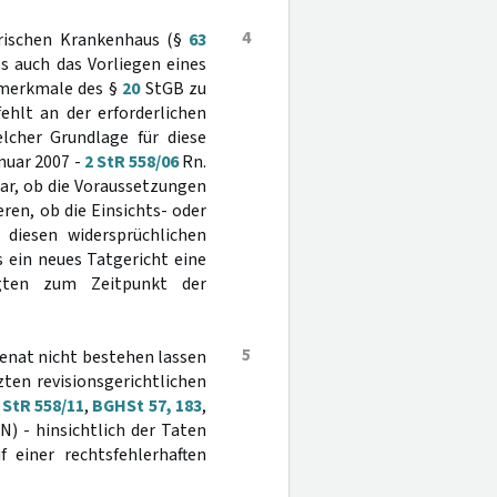
4
trischen Krankenhaus (§
63
ls auch das Vorliegen eines
gsmerkmale des §
20
StGB zu
 fehlt an der erforderlichen
lcher Grundlage für diese
nuar 2007 -
2 StR 558/06
Rn.
lar, ob die Voraussetzungen
en, ob die Einsichts- oder
 diesen widersprüchlichen
s ein neues Tatgericht eine
agten zum Zeitpunkt der
5
enat nicht bestehen lassen
ten revisionsgerichtlichen
 StR 558/11
,
BGHSt 57, 183
,
) - hinsichtlich der Taten
f einer rechtsfehlerhaften