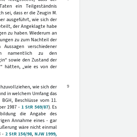
 Taten ein Teilgeständnis
 sei, dass er die Zeugin M.
r ausgeführt, wie sich der
teilt, der Angeklagte habe
ngen zu haben. Wiederum an
ellungen zu zum Nachteil der
 Aussagen verschiedener
hen namentlich zu den
gin“ sowie den Zustand der
t“ hätten, „wie es von der
9
zuvollziehen, wie sich der
 und in welchem Umfang das
. BGH, Beschlüsse vom 11.
ber 1987 -
1 StR 569/87
). Es
sbildung die Angabe des
rrigen Annahme eines - gar
Äußerung wäre nicht einmal
8 -
2 StR 156/98
,
NJW 1999,