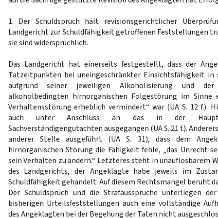
auf die Sachrüge gestützte Revision des Angeklagten hat Erfol
1. Der Schuldspruch hält revisionsgerichtlicher Überprü
Landgericht zur Schuldfähigkeit getroffenen Feststellungen tra
sie sind widersprüchlich.
Das Landgericht hat einerseits festgestellt, dass der Ang
Tatzeitpunkten bei uneingeschränkter Einsichtsfähigkeit in 
aufgrund seiner jeweiligen Alkoholisierung und de
alkoholbedingten hirnorganischen Folgestörung im Sinne e
Verhaltensstörung erheblich vermindert“ war (UA S. 12 f.). H
auch unter Anschluss an das in der Hauptver
Sachverständigengutachten ausgegangen (UA S. 21 f.). Anderers
anderer Stelle ausgeführt (UA S. 31), dass dem Angek
hirnorganischen Störung die Fähigkeit fehle, „das Unrecht s
sein Verhalten zu ändern.“ Letzteres steht in unauflösbarem 
des Landgerichts, der Angeklagte habe jeweils im Zustan
Schuldfähigkeit gehandelt. Auf diesem Rechtsmangel beruht da
Der Schuldspruch und die Strafaussprüche unterliegen de
bisherigen Urteilsfeststellungen auch eine vollständige Auf
des Angeklagten bei der Begehung der Taten nicht ausgeschlo