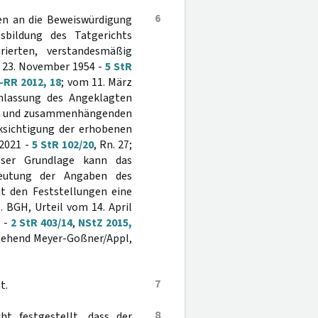
6
en an die Beweiswürdigung
bildung des Tatgerichts
ierten, verstandesmäßig
m 23. November 1954 -
5 StR
-RR 2012, 18
; vom 11. März
Einlassung des Angeklagten
nen und zusammenhängenden
ksichtigung der erhobenen
 2021 -
5 StR 102/20
, Rn. 27;
ieser Grundlage kann das
deutung der Angaben des
t den Feststellungen eine
 BGH, Urteil vom 14. April
 -
2 StR 403/14
,
NStZ 2015,
ngehend Meyer-Goßner/Appl,
7
t.
8
t festgestellt, dass der