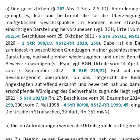
a) Den gesetzlichen (§
267
Abs. 1 Satz 2 StPO) Anforderung
genügt es, klar und bestimmt die für die Überzeugungs
maßgeblichen Gesichtspunkte im Rahmen einer struktur
einsichtigen Darstellung hervorzuheben (vgl. BGH, Urteil vo
392/54
; Beschlüsse vom 25. Oktober 2011 -
5 StR 357/11
,
NStZ
2020 -
2 StR 380/19
,
NStZ-RR 2020, 258
). Dabei ist die 
zumindest in wesentlichen Grundzügen in einer geschlosse
Darstellung nachvollziehbar wiederzugeben und unter Berüc
Beweise zu würdigen (st. Rspr.; vgl. BGH, Urteile vom 14. April
vom 7. September 2022 -
6 StR 225/22
). Erst auf d
Revisionsgericht überprüfen, ob das Tatgericht die Be
Angeklagten zutreffend erkannt und bewertet hat und dami
erschöpfende Würdigung des Sachverhalts zugrunde liegt (vgl.
2021 -
5 StR 102/20
Rn. 27; Beschlüsse vom 30. Dezember 2014
299
, 300; vom 7. Mai 1998 -
4 StR 88/98
,
NStZ-RR 1999, 45
; ei
Die Urteile in Strafsachen, 30. Aufl., Rn. 353 mwN).
b) Diesen Anforderungen werden die Urteilsgründe nicht gerech
aa) Zu Beginn seiner Beweiswürdigung hat das Landgerich