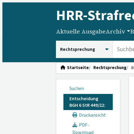
HRR
-Strafre
Aktuelle Ausgabe
Archiv
R
HRRS durchsuchen
Startseite
Rechtsprechung
B
Suchen
Entscheidung
BGH 6 StR 449/22:
Druckansicht
PDF-
Download