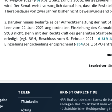
Vorwegvollzugs (§
67
Abs. 2 Satz 2 und 3 StGB), der gegebenen
wird. Der Senat weist vorsorglich darauf hin, dass die Festste
Therapiedauer von zwei Jahren bisher nicht beweiswürdigend be
3. Darüber hinaus bedurfte es der Aufrechterhaltung der mit S
Leer vom 22. Juni 2021 angeordneten Einziehung des Canna
StGB nicht. Denn mit der Rechtskraft des genannten Strafbef
erledigt (vgl. BGH, Beschluss vom 9. Februar 2021 -
6 StR 4
Einziehungsentscheidung entsprechend §
354
Abs. 1 StPO entfa
HR
Bearbeiter:
Si
TEILEN
HRR-STRAFRECHT.DE
sgabe
HRR-Strafrecht.de ist ein Service der
LinkedIn
Kollegen
. Das Projekt bietet einen k
ge
höchstrichterlichen Rechtsprechung im 
Xing