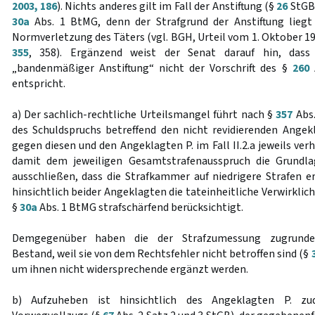
2003, 186
). Nichts anderes gilt im Fall der Anstiftung (§
26
StGB)
30a
Abs. 1 BtMG, denn der Strafgrund der Anstiftung liegt
Normverletzung des Täters (vgl. BGH, Urteil vom 1. Oktober 1
355
, 358). Ergänzend weist der Senat darauf hin, dass
„bandenmäßiger Anstiftung“ nicht der Vorschrift des §
260
A
entspricht.
a) Der sachlich-rechtliche Urteilsmangel führt nach §
357
Abs.
des Schuldspruchs betreffend den nicht revidierenden Angek
gegen diesen und den Angeklagten P. im Fall II.2.a jeweils ver
damit dem jeweiligen Gesamtstrafenausspruch die Grundla
ausschließen, dass die Strafkammer auf niedrigere Strafen e
hinsichtlich beider Angeklagten die tateinheitliche Verwirklic
§
30a
Abs. 1 BtMG strafschärfend berücksichtigt.
Demgegenüber haben die der Strafzumessung zugrundel
Bestand, weil sie von dem Rechtsfehler nicht betroffen sind (§
um ihnen nicht widersprechende ergänzt werden.
b) Aufzuheben ist hinsichtlich des Angeklagten P. z