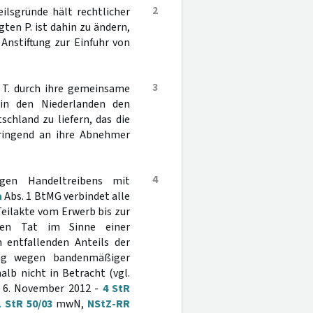
2
eilsgründe hält rechtlicher
ten P. ist dahin zu ändern,
Anstiftung zur Einfuhr von
3
 T. durch ihre gemeinsame
in den Niederlanden den
chland zu liefern, das die
ingend an ihre Abnehmer
4
gen Handeltreibens mit
a
Abs. 1 BtMG verbindet alle
eilakte vom Erwerb bis zur
igen Tat im Sinne einer
 entfallenden Anteils der
ung wegen bandenmäßiger
lb nicht in Betracht (vgl.
 6. November 2012 -
4 StR
1 StR 50/03
mwN,
NStZ-RR