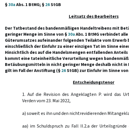
§
30a
Abs. 1 BtMG; §
26
StGB
Leitsatz des Bearbeiters
Der Tatbestand des bandenmäßigen Handeltreibens mit Betä
geringer Menge im Sinne von §
30a
Abs. 1 BtMG verbindet all
Güterumsatzes aufeinander folgenden Teilakte vom Erwerb 
einschließlich der Einfuhr zu einer einzigen Tat im Sinne ein
Hinsichtlich des auf die Handelsmengen entfallenden Anteil
kommt eine tateinheitliche Verurteilung wegen bandenmäßi
Betäubungsmitteln in nicht geringer Menge deshalb nicht in 
gilt im Fall der Anstiftung (§
26
StGB) zur Einfuhr im Sinne von
Entscheidungstenor
1. Auf die Revision des Angeklagten P. wird das Ur
Verden vom 23. Mai 2022,
a) soweit es ihn und den nichtrevidierenden Mitangeklag
aa) im Schuldspruch zu Fall II.2.a der Urteilsgründe