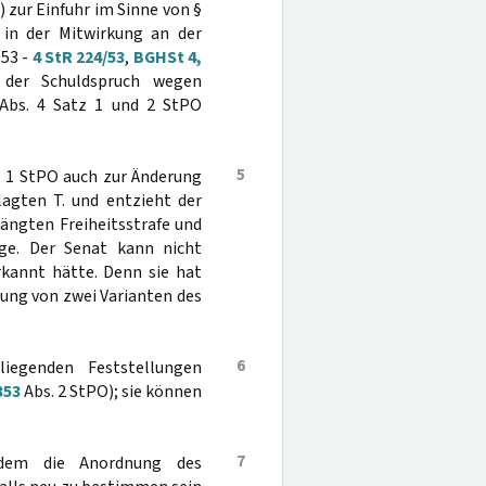
 zur Einfuhr im Sinne von §
 in der Mitwirkung an der
953 -
4 StR 224/53
,
BGHSt 4,
 der Schuldspruch wegen
bs. 4 Satz 1 und 2 StPO
5
 1 StPO auch zur Änderung
lagten T. und entzieht der
hängten Freiheitsstrafe und
ge. Der Senat kann nicht
rkannt hätte. Denn sie hat
hung von zwei Varianten des
6
iegenden Feststellungen
353
Abs. 2 StPO); sie können
7
udem die Anordnung des