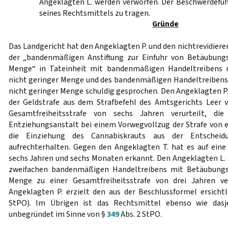
Angeklagten L. werden verworfen. Der Beschwerdefüh
seines Rechtsmittels zu tragen.
Gründe
Das Landgericht hat den Angeklagten P. und den nichtrevidiere
der „bandenmäßigen Anstiftung zur Einfuhr von Betäubungs
Menge“ in Tateinheit mit bandenmäßigen Handeltreibens 
nicht geringer Menge und des bandenmäßigen Handeltreibens
nicht geringer Menge schuldig gesprochen. Den Angeklagten P.
der Geldstrafe aus dem Strafbefehl des Amtsgerichts Leer 
Gesamtfreiheitsstrafe von sechs Jahren verurteilt, di
Entziehungsanstalt bei einem Vorwegvollzug der Strafe von
die Einziehung des Cannabiskrauts aus der Entschei
aufrechterhalten. Gegen den Angeklagten T. hat es auf eine
sechs Jahren und sechs Monaten erkannt. Den Angeklagten L.
zweifachen bandenmäßigen Handeltreibens mit Betäubungsm
Menge zu einer Gesamtfreiheitsstrafe von drei Jahren ver
Angeklagten P. erzielt den aus der Beschlussformel ersicht
StPO). Im Übrigen ist das Rechtsmittel ebenso wie dasj
unbegründet im Sinne von §
349
Abs. 2 StPO.