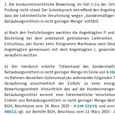
1. Die konkurrenzrechtliche Bewertung im Fall II.2.a der Urt
Prüfung nicht stand. Der Schuldspruch betreffend den Angeklag
dass die tateinheitliche Verurteilung wegen „bandenmäßiger 
Betäubungsmitteln in nicht geringer Menge“ entfällt.
a) Nach den Feststellungen weckten die Angeklagten P. und
Bestellung bei dem unbekannt gebliebenen Lieferanten 
Entschluss, per Kurier zehn Kilogramm Marihuana nach Deuts
Angeklagten gemeinsam mit dem Angeklagten L. gewinnbr
veräußern wollten.
b) Der hierdurch erfüllte Tatbestand des bandenmäßi
Betäubungsmitteln in nicht geringer Menge im Sinne von §
30
im Rahmen desselben Güterumsatzes aufeinander folgenden T
Veräußerung einschließlich der Einfuhr zu einer einz
Bewertungseinheit. Hinsichtlich des auf die Handelsmengen
Betäubungsmittel kommt eine tateinheitliche Verurteil
Einfuhr von Betäubungsmitteln in nicht geringer Menge desha
BGH, Beschlüsse vom 24. März 2020 -
4 StR 523/19
, und vom
440/12
; vgl. zur Beihilfe BGH, Beschluss vom 11. März 2003 -