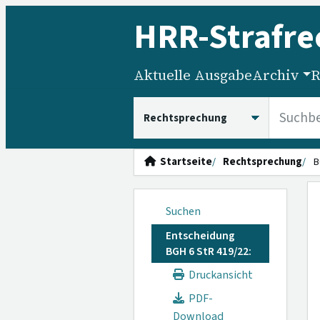
HRR
-Strafre
Aktuelle Ausgabe
Archiv
R
HRRS durchsuchen
Startseite
Rechtsprechung
B
Suchen
Entscheidung
BGH 6 StR 419/22:
Druckansicht
PDF-
Download