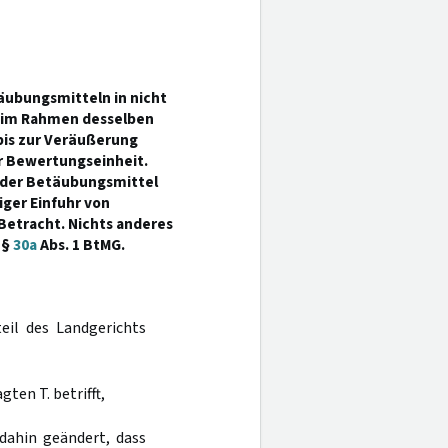
ubungsmitteln in nicht
e im Rahmen desselben
bis zur Veräußerung
er Bewertungseinheit.
s der Betäubungsmittel
ger Einfuhr von
Betracht. Nichts anderes
 §
30a
Abs. 1 BtMG.
teil des Landgerichts
ten T. betrifft,
 dahin geändert, dass