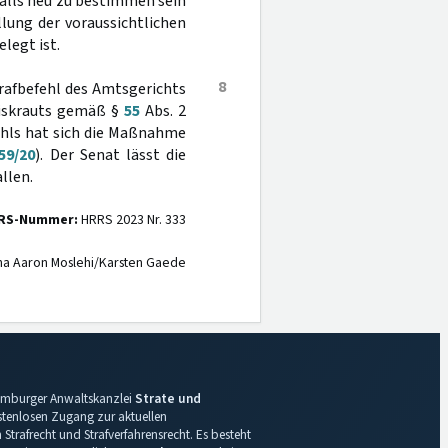
falls neu zu bestimmen sein
llung der voraussichtlichen
legt ist.
8
trafbefehl des Amtsgerichts
biskrauts gemäß §
55
Abs. 2
ehls hat sich die Maßnahme
59/20
). Der Senat lässt die
llen.
RS-Nummer:
HRRS 2023 Nr. 333
na Aaron Moslehi/Karsten Gaede
 Hamburger Anwaltskanzlei
Strate und
ostenlosen Zugang zur aktuellen
Strafrecht und Strafverfahrensrecht. Es besteht