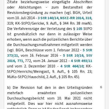
Zitate beziehungsweise eingefügte Abschriften
oder Ablichtungen - zum Bestandteil der
Revisionsbegründung zu machen (vgl. BGH, Urteil
vom 10. Juli 2014 -
3 StR 140/14
,
NStZ-RR 2014, 318
,
319; KK-StPO/Gericke, 9. Aufl., § 344 Rn. 38 mwN).
Die Verfahrensrüge der Verletzung des §
105
StPO
ist grundsätzlich nur dann in zulässiger Weise
erhoben, wenn auch die polizeilichen Berichte über
die Durchsuchungsmaßnahmen mitgeteilt werden
(vgl. BGH, Beschlüsse vom 1. Februar 2022 -
5 StR
373/21
, vom 16. Februar 2016 -
5 StR 10/16
,
StV
2016, 771
, 772, vom 24. Januar 2012 -
4 StR 493/11
und vom 2. Dezember 2010 -
4 StR 464/10
; KK-
StPO/Henrichs/Weingast, 9. Aufl., § 105 Rn. 23;
MüKo-StPO/Hauschild, 2. Aufl., § 105 Rn. 45).
6
b) Die Revision hat den in den Urteilsgründen
mehrfach erwähnten polizeilichen
Durchsuchungsbericht vom 10. Mai 2021 nicht
mitgeteilt. Dies war hier nicht ausnahmsweise