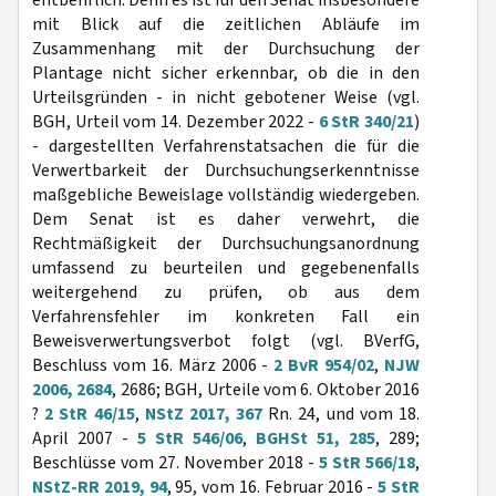
entbehrlich. Denn es ist für den Senat insbesondere
mit Blick auf die zeitlichen Abläufe im
Zusammenhang mit der Durchsuchung der
Plantage nicht sicher erkennbar, ob die in den
Urteilsgründen - in nicht gebotener Weise (vgl.
BGH, Urteil vom 14. Dezember 2022 -
6 StR 340/21
)
- dargestellten Verfahrenstatsachen die für die
Verwertbarkeit der Durchsuchungserkenntnisse
maßgebliche Beweislage vollständig wiedergeben.
Dem Senat ist es daher verwehrt, die
Rechtmäßigkeit der Durchsuchungsanordnung
umfassend zu beurteilen und gegebenenfalls
weitergehend zu prüfen, ob aus dem
Verfahrensfehler im konkreten Fall ein
Beweisverwertungsverbot folgt (vgl. BVerfG,
Beschluss vom 16. März 2006 -
2 BvR 954/02
,
NJW
2006, 2684
, 2686; BGH, Urteile vom 6. Oktober 2016
?
2 StR 46/15
,
NStZ 2017, 367
Rn. 24, und vom 18.
April 2007 -
5 StR 546/06
,
BGHSt 51, 285
, 289;
Beschlüsse vom 27. November 2018 -
5 StR 566/18
,
NStZ-RR 2019, 94
, 95, vom 16. Februar 2016 -
5 StR