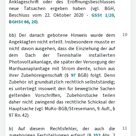
Anklageschrift oder des Eröffnungsbeschlusses
neue Tatsachen ergeben haben (vgl. BGH,
Beschluss vom 22. Oktober 2020 -
GSSt 1/20
,
BGHSt 66, 20
).
10
bb) Der danach gebotene Hinweis wurde dem
Angeklagten nicht erteilt. Insbesondere musste er
nicht davon ausgehen, dass die Einziehung der auf
dem Dach der Tennishalle installierten
Photovoltaikanlage, die später der Versorgung der
Marihuanaplantage mit Strom diente, schon aus
ihrer Zubehöreigenschaft (§
97
BGB) folgt. Denn
Zubehör ist grundsätzlich rechtlich selbstständig;
es unterliegt insoweit den für bewegliche Sachen
geltenden Vorschriften, Zubehörstücke teilen
daher nicht zwingend das rechtliche Schicksal der
Hauptsache (vgl. MüKo-BGB/Stresemann, 9. Aufl., §
97 Rn. 42).
11
b) Auf diesem Rechtsfehler, der auch die
zugehörigen Feststellungen erfasst (§
353
Abs. 2