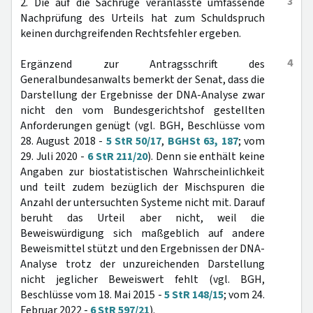
3
2. Die auf die Sachrüge veranlasste umfassende
Nachprüfung des Urteils hat zum Schuldspruch
keinen durchgreifenden Rechtsfehler ergeben.
4
Ergänzend zur Antragsschrift des
Generalbundesanwalts bemerkt der Senat, dass die
Darstellung der Ergebnisse der DNA-Analyse zwar
nicht den vom Bundesgerichtshof gestellten
Anforderungen genügt (vgl. BGH, Beschlüsse vom
28. August 2018 -
5 StR 50/17
,
BGHSt 63, 187
; vom
29. Juli 2020 -
6 StR 211/20
). Denn sie enthält keine
Angaben zur biostatistischen Wahrscheinlichkeit
und teilt zudem bezüglich der Mischspuren die
Anzahl der untersuchten Systeme nicht mit. Darauf
beruht das Urteil aber nicht, weil die
Beweiswürdigung sich maßgeblich auf andere
Beweismittel stützt und den Ergebnissen der DNA-
Analyse trotz der unzureichenden Darstellung
nicht jeglicher Beweiswert fehlt (vgl. BGH,
Beschlüsse vom 18. Mai 2015 -
5 StR 148/15
; vom 24.
Februar 2022 -
6 StR 597/21
).