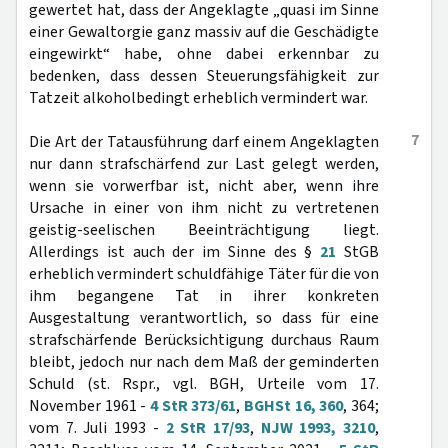
gewertet hat, dass der Angeklagte „quasi im Sinne
einer Gewaltorgie ganz massiv auf die Geschädigte
eingewirkt“ habe, ohne dabei erkennbar zu
bedenken, dass dessen Steuerungsfähigkeit zur
Tatzeit alkoholbedingt erheblich vermindert war.
7
Die Art der Tatausführung darf einem Angeklagten
nur dann strafschärfend zur Last gelegt werden,
wenn sie vorwerfbar ist, nicht aber, wenn ihre
Ursache in einer von ihm nicht zu vertretenen
geistig-seelischen Beeinträchtigung liegt.
Allerdings ist auch der im Sinne des §
21
StGB
erheblich vermindert schuldfähige Täter für die von
ihm begangene Tat in ihrer konkreten
Ausgestaltung verantwortlich, so dass für eine
strafschärfende Berücksichtigung durchaus Raum
bleibt, jedoch nur nach dem Maß der geminderten
Schuld (st. Rspr., vgl. BGH, Urteile vom 17.
November 1961 -
4 StR 373/61
,
BGHSt 16, 360
, 364;
vom 7. Juli 1993 -
2 StR 17/93
,
NJW 1993, 3210
,