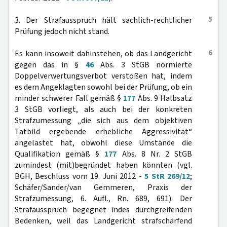
5
3. Der Strafausspruch hält sachlich-rechtlicher
Prüfung jedoch nicht stand.
6
Es kann insoweit dahinstehen, ob das Landgericht
gegen das in §
46
Abs. 3 StGB normierte
Doppelverwertungsverbot verstoßen hat, indem
es dem Angeklagten sowohl bei der Prüfung, ob ein
minder schwerer Fall gemäß §
177
Abs. 9 Halbsatz
3 StGB vorliegt, als auch bei der konkreten
Strafzumessung „die sich aus dem objektiven
Tatbild ergebende erhebliche Aggressivität“
angelastet hat, obwohl diese Umstände die
Qualifikation gemäß §
177
Abs. 8 Nr. 2 StGB
zumindest (mit)begründet haben könnten (vgl.
BGH, Beschluss vom 19. Juni 2012 -
5 StR 269/12
;
Schäfer/Sander/van Gemmeren, Praxis der
Strafzumessung, 6. Aufl., Rn. 689, 691). Der
Strafausspruch begegnet indes durchgreifenden
Bedenken, weil das Landgericht strafschärfend