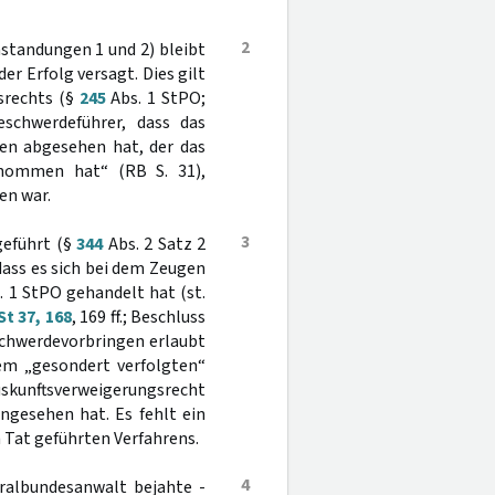
2
standungen 1 und 2) bleibt
r Erfolg versagt. Dies gilt
srechts (§
245
Abs. 1 StPO;
eschwerdeführer, dass das
en abgesehen hat, der das
nommen hat“ (RB S. 31),
en war.
3
geführt (§
344
Abs. 2 Satz 2
dass es sich bei dem Zeugen
 1 StPO gehandelt hat (st.
t 37, 168
, 169 ff.; Beschluss
schwerdevorbringen erlaubt
em „gesondert verfolgten“
uskunftsverweigerungsrecht
ngesehen hat. Es fehlt ein
Tat geführten Verfahrens.
4
ralbundesanwalt bejahte -