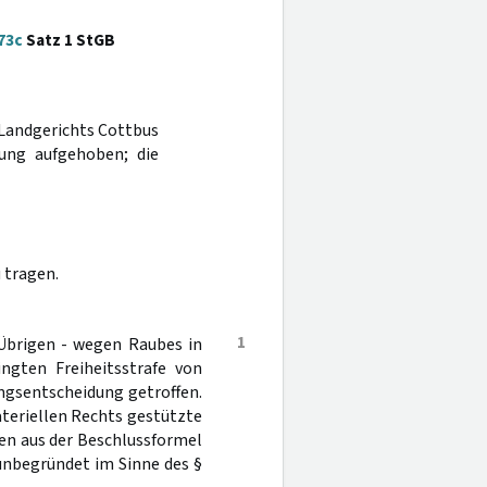
73c
Satz 1 StGB
s Landgerichts Cottbus
ung aufgehoben; die
 tragen.
1
 Übrigen - wegen Raubes in
ingten Freiheitsstrafe von
ngsentscheidung getroffen.
ateriellen Rechts gestützte
den aus der Beschlussformel
 unbegründet im Sinne des §