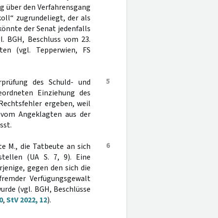
ag über den Verfahrensgang
oll“ zugrundeliegt, der als
önnte der Senat jedenfalls
gl. BGH, Beschluss vom 23.
ten (vgl. Tepperwien, FS
5
rprüfung des Schuld- und
geordneten Einziehung des
Rechtsfehler ergeben, weil
m vom Angeklagten aus der
sst.
6
e M., die Tatbeute an sich
ellen (UA S. 7, 9). Eine
jenige, gegen den sich die
 fremder Verfügungsgewalt
urde (vgl. BGH, Beschlüsse
0
,
StV 2022, 12
).