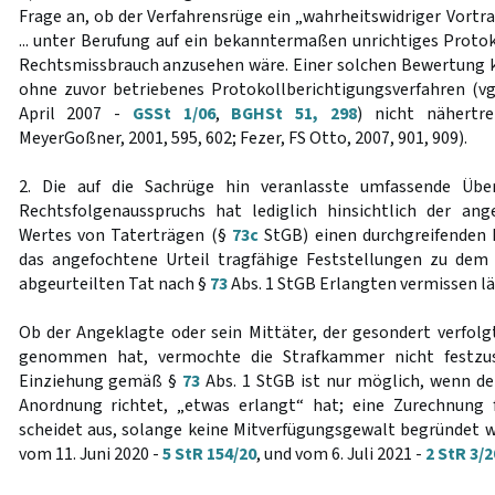
Frage an, ob der Verfahrensrüge ein „wahrheitswidriger Vortr
... unter Berufung auf ein bekanntermaßen unrichtiges Protok
Rechtsmissbrauch anzusehen wäre. Einer solchen Bewertung k
ohne zuvor betriebenes Protokollberichtigungsverfahren (v
April 2007 -
GSSt 1/06
,
BGHSt 51, 298
) nicht nähertre
MeyerGoßner, 2001, 595, 602; Fezer, FS Otto, 2007, 901, 909).
2. Die auf die Sachrüge hin veranlasste umfassende Übe
Rechtsfolgenausspruchs hat lediglich hinsichtlich der an
Wertes von Taterträgen (§
73c
StGB) einen durchgreifenden 
das angefochtene Urteil tragfähige Feststellungen zu de
abgeurteilten Tat nach §
73
Abs. 1 StGB Erlangten vermissen lä
Ob der Angeklagte oder sein Mittäter, der gesondert verfolgt
genommen hat, vermochte die Strafkammer nicht festzust
Einziehung gemäß §
73
Abs. 1 StGB ist nur möglich, wenn der
Anordnung richtet, „etwas erlangt“ hat; eine Zurechnung
scheidet aus, solange keine Mitverfügungsgewalt begründet w
vom 11. Juni 2020 -
5 StR 154/20
, und vom 6. Juli 2021 -
2 StR 3/2