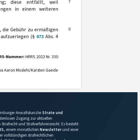
7
g; diese entfällt, weil
lungen in einem weiteren
8
t, die Gebühr zu ermäßigen
 aufzuerlegen (§
473
Abs. 4
RS-Nummer:
HRRS 2023 Nr. 330
na Aaron Moslehi/Karsten Gaede
 Hamburger Anwaltskanzlei
Strate und
ostenlosen Zugang zur aktuellen
Strafrecht und Strafverfahrensrecht. Es besteht
RS
, einem monatlichen
Newsletter
und einer
r vollständigen strafrechtlichen