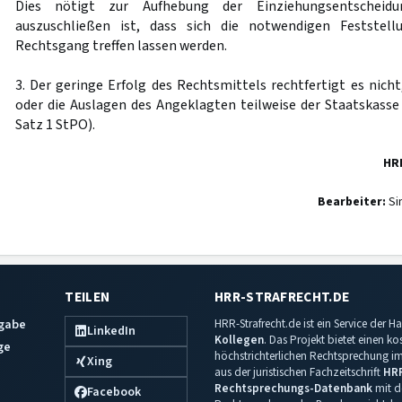
Dies nötigt zur Aufhebung der Einziehungsentscheidun
auszuschließen ist, dass sich die notwendigen Feststel
Rechtsgang treffen lassen werden.
3. Der geringe Erfolg des Rechtsmittels rechtfertigt es nich
oder die Auslagen des Angeklagten teilweise der Staatskasse
Satz 1 StPO).
HR
Bearbeiter:
Si
TEILEN
HRR-STRAFRECHT.DE
sgabe
HRR-Strafrecht.de ist ein Service der
LinkedIn
Kollegen
. Das Projekt bietet einen k
ge
höchstrichterlichen Rechtsprechung im 
Xing
aus der juristischen Fachzeitschrift
HR
Rechtsprechungs-Datenbank
mit de
Facebook