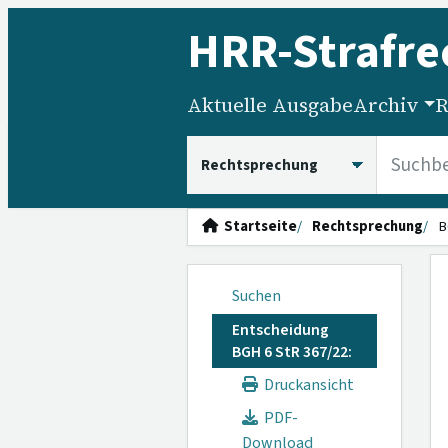
HRR
-Strafre
Aktuelle Ausgabe
Archiv
R
HRRS durchsuchen
Startseite
Rechtsprechung
B
Suchen
Entscheidung
BGH 6 StR 367/22:
Druckansicht
PDF-
Download