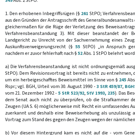
349
Abs. 2 StPO.
1. Den erhobenen Inbegriffsrügen (§
261
StPO; Verfahrensbean
aus den Gründen der Antragsschrift des Generalbundesanwalts de
gleichermaßen für die Rüge der Verletzung des Beweisantrag
Verfahrensbeanstandung 3). Mit dieser beanstandet der B
Landgericht zu Unrecht von der Sachvernehmung eines Zeug
Auskunftsverweigerungsrecht (§
55
StPO) „in Anspruch ge
nachdem er zuvor fehlerhaft nach §
52
Abs. 1 StPO belehrt word
a) Die Verfahrensbeanstandung ist nicht ordnungsgemäß aus
StPO). Dem Revisionsvortrag ist bereits nicht zu entnehmen, 
um ein herbeigeschafftes Beweismittel im Sinne von §
245
Abs.
Rspr.; vgl. BGH, Urteil vom 30. August 1990 -
3 StR 459/87
,
BGHS
vom 21. Dezember 1992 -
5 StR 523/92
,
StV 1993, 235
). Das Be
dem Senat auch nicht zu überprüfen, ob die Strafkammer d
Zeugen (UA S. 6) möglicherweise mit Recht ein umfassendes A
zuerkannt und deshalb eine Beweiserhebung als unzulässig a
Vortrag zum Stand des gegen den Zeugen wegen der nämlichen 
b) Vor diesem Hintergrund kam es nicht auf die - vom Gene