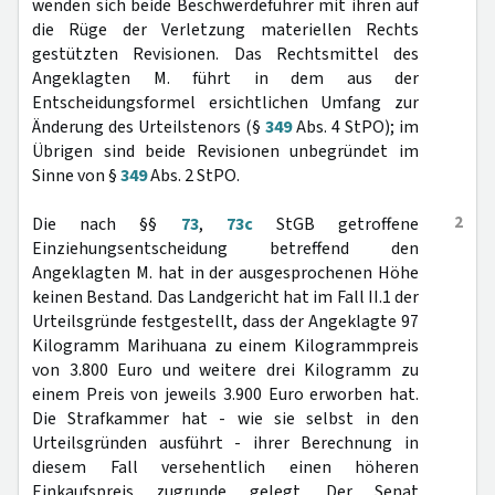
wenden sich beide Beschwerdeführer mit ihren auf
die Rüge der Verletzung materiellen Rechts
gestützten Revisionen. Das Rechtsmittel des
Angeklagten M. führt in dem aus der
Entscheidungsformel ersichtlichen Umfang zur
Änderung des Urteilstenors (§
349
Abs. 4 StPO); im
Übrigen sind beide Revisionen unbegründet im
Sinne von §
349
Abs. 2 StPO.
2
Die nach §§
73
,
73c
StGB getroffene
Einziehungsentscheidung betreffend den
Angeklagten M. hat in der ausgesprochenen Höhe
keinen Bestand. Das Landgericht hat im Fall II.1 der
Urteilsgründe festgestellt, dass der Angeklagte 97
Kilogramm Marihuana zu einem Kilogrammpreis
von 3.800 Euro und weitere drei Kilogramm zu
einem Preis von jeweils 3.900 Euro erworben hat.
Die Strafkammer hat - wie sie selbst in den
Urteilsgründen ausführt - ihrer Berechnung in
diesem Fall versehentlich einen höheren
Einkaufspreis zugrunde gelegt. Der Senat