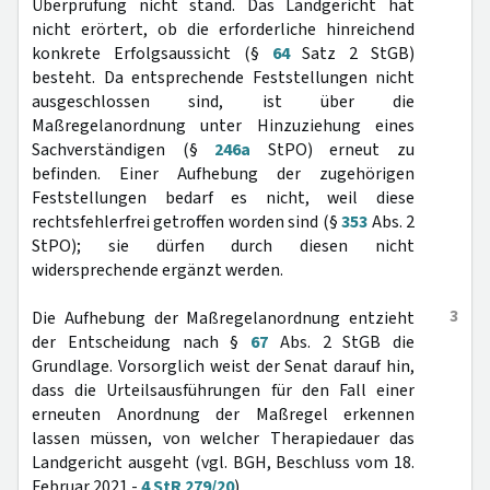
Überprüfung nicht stand. Das Landgericht hat
nicht erörtert, ob die erforderliche hinreichend
konkrete Erfolgsaussicht (§
64
Satz 2 StGB)
besteht. Da entsprechende Feststellungen nicht
ausgeschlossen sind, ist über die
Maßregelanordnung unter Hinzuziehung eines
Sachverständigen (§
246a
StPO) erneut zu
befinden. Einer Aufhebung der zugehörigen
Feststellungen bedarf es nicht, weil diese
rechtsfehlerfrei getroffen worden sind (§
353
Abs. 2
StPO); sie dürfen durch diesen nicht
widersprechende ergänzt werden.
3
Die Aufhebung der Maßregelanordnung entzieht
der Entscheidung nach §
67
Abs. 2 StGB die
Grundlage. Vorsorglich weist der Senat darauf hin,
dass die Urteilsausführungen für den Fall einer
erneuten Anordnung der Maßregel erkennen
lassen müssen, von welcher Therapiedauer das
Landgericht ausgeht (vgl. BGH, Beschluss vom 18.
Februar 2021 -
4 StR 279/20
).