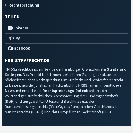
Rechtsprechung
TEILEN
LinkedIn
Xing
Facebook
HRR-STRAFRECHT.DE
HRR-Strafrecht.de ist ein Service der Hamburger Anwaltskanzlei
Strate und
Kollegen
. Das Projekt bietet einen kostenlosen Zugang zur aktuellen
höchstrichterlichen Rechtsprechung im Strafrecht und Strafverfahrensrecht.
Es besteht aus der juristischen Fachzeitschrift
HRRS
, einem monatlichen
Newsletter
und einer
Rechtsprechungs-Datenbank
mit der
vollständigen strafrechtlichen Rechtsprechung des Bundesgerichtshofs
(BGH) und ausgewählter Urteile und Beschlüsse u.a. des
Bundesverfassungsgerichts (BVerfG), des Europäischen Gerichtshofs für
Menschenrechte (EGMR) und des Europäischen Gerichtshofs (EuGH).
Impressum
·
Datenschutz