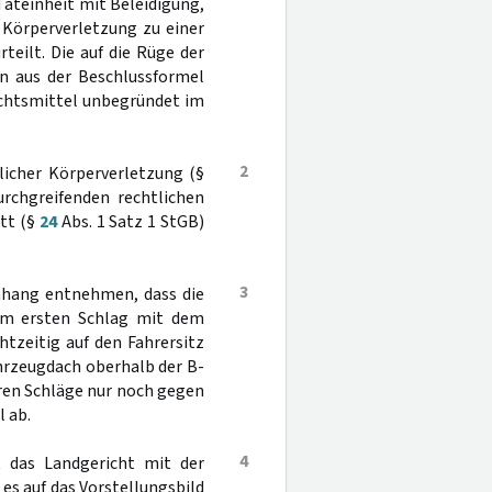
ateinheit mit Beleidigung,
 Körperverletzung zu einer
teilt. Die auf die Rüge der
en aus der Beschlussformel
echtsmittel unbegründet im
2
licher Körperverletzung (§
rchgreifenden rechtlichen
itt (§
24
Abs. 1 Satz 1 StGB)
3
nhang entnehmen, dass die
em ersten Schlag mit dem
htzeitig auf den Fahrersitz
ahrzeugdach oberhalb der B-
teren Schläge nur noch gegen
 ab.
4
 das Landgericht mit der
es auf das Vorstellungsbild