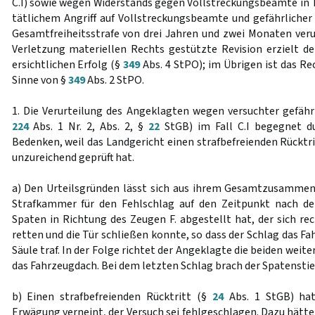
C.I) sowie wegen Widerstands gegen Vollstreckungsbeamte in T
tätlichem Angriff auf Vollstreckungsbeamte und gefährlicher
Gesamtfreiheitsstrafe von drei Jahren und zwei Monaten verur
Verletzung materiellen Rechts gestützte Revision erzielt d
ersichtlichen Erfolg (§
349
Abs. 4 StPO); im Übrigen ist das R
Sinne von §
349
Abs. 2 StPO.
1. Die Verurteilung des Angeklagten wegen versuchter gefähr
224
Abs. 1 Nr. 2, Abs. 2, §
22
StGB) im Fall C.I begegnet du
Bedenken, weil das Landgericht einen strafbefreienden Rücktr
unzureichend geprüft hat.
a) Den Urteilsgründen lässt sich aus ihrem Gesamtzusamme
Strafkammer für den Fehlschlag auf den Zeitpunkt nach d
Spaten in Richtung des Zeugen F. abgestellt hat, der sich rec
retten und die Tür schließen konnte, so dass der Schlag das F
Säule traf. In der Folge richtet der Angeklagte die beiden wei
das Fahrzeugdach. Bei dem letzten Schlag brach der Spatenstiel
b) Einen strafbefreienden Rücktritt (§
24
Abs. 1 StGB) hat
Erwägung verneint, der Versuch sei fehlgeschlagen. Dazu hätte 