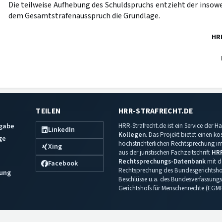
Die teilweise Aufhebung des Schuldspruchs entzieht der insow
dem Gesamtstrafenausspruch die Grundlage.
HR
TEILEN
HRR-STRAFRECHT.DE
sgabe
HRR-Strafrecht.de ist ein Service der
LinkedIn
Kollegen
. Das Projekt bietet einen k
ge
höchstrichterlichen Rechtsprechung im 
Xing
aus der juristischen Fachzeitschrift
HR
Rechtsprechungs-Datenbank
mit de
Facebook
Rechtsprechung des Bundesgerichtshof
ung
Beschlüsse u.a. des Bundesverfassungs
Gerichtshofs für Menschenrechte (EGM
Impressum
·
Datenschutz