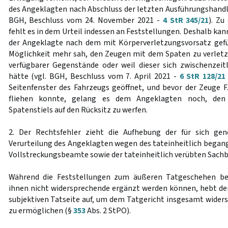
des Angeklagten nach Abschluss der letzten Ausführungshandl
BGH, Beschluss vom 24. November 2021 -
4 StR 345/21
). Zu
fehlt es in dem Urteil indessen an Feststellungen. Deshalb kan
der Angeklagte nach dem mit Körperverletzungsvorsatz gefü
Möglichkeit mehr sah, den Zeugen mit dem Spaten zu verlet
verfügbarer Gegenstände oder weil dieser sich zwischenzeitl
hätte (vgl. BGH, Beschluss vom 7. April 2021 -
6 StR 128/21
Seitenfenster des Fahrzeugs geöffnet, und bevor der Zeuge F
fliehen konnte, gelang es dem Angeklagten noch, den
Spatenstiels auf den Rücksitz zu werfen.
2. Der Rechtsfehler zieht die Aufhebung der für sich ge
Verurteilung des Angeklagten wegen des tateinheitlich begang
Vollstreckungsbeamte sowie der tateinheitlich verübten Sachb
Während die Feststellungen zum äußeren Tatgeschehen be
ihnen nicht widersprechende ergänzt werden können, hebt der
subjektiven Tatseite auf, um dem Tatgericht insgesamt widers
zu ermöglichen (§
353
Abs. 2 StPO).