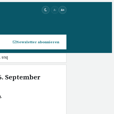
A-
A+
Newsletter abonnieren
 976]
 6. September
.