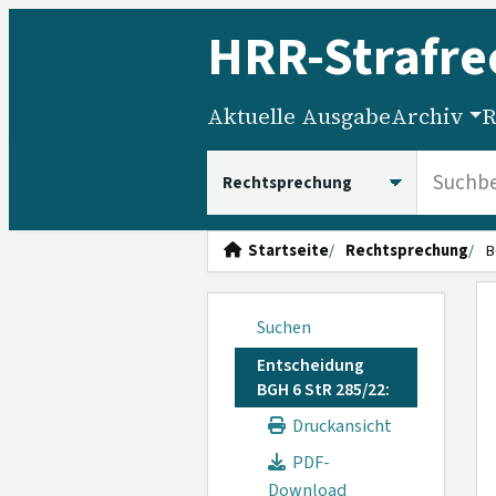
HRR
-Strafre
Aktuelle Ausgabe
Archiv
R
HRRS durchsuchen
Startseite
Rechtsprechung
B
Suchen
Entscheidung
BGH 6 StR 285/22:
Druckansicht
PDF-
Download