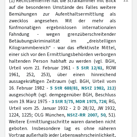
12
(1) Rechtsfehlerfrei hat die Strafkammer mit Blick
auf die besonderen Umstände des Falles weitere
Bemühungen zur Aufenthaltsermittlung als
zwecklos angesehen. Mit der mehr als
fünfmonatigen ergebnislosen internationalen
Fahndung - wegen grenzüberschreitender
Betäubungskriminalität im „dreistelligen
Kilogrammbereich“ - war das effektivste Mittel,
einer sich vor den Ermittlungsbehörden verborgen
haltenden Person habhaft zu werden (vgl. BGH,
Urteil vom 21. Februar 1961 -
5 StR 12/61
, ROW
1961, 252, 253), über einen hinreichend
aussagekräftigen Zeitraum (vgl. BGH, Urteil vom
16. Februar 1982 -
5 StR 688/81
,
NStZ 1982, 212
)
ausgeschöpft (vgl. demgegenüber BGH, Beschluss
vom 19. März 1975 -
3 StR 5/75
,
MDR 1975, 726
; RG,
Urteil vom 25. Januar 1932 - 2 D 28/32, JW 1932,
1224, 1225; OLG München,
NStZ-RR 2007, 50
, 51).
Weitere Ermittlungsschritte waren daneben nicht
geboten. Insbesondere lag es ohne näheren
Vortrag außerhalb jeder Lebenswahrscheinlichkeit,