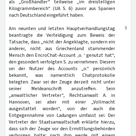
als „Großhändler“ teilweise „im dreistelligen
Kilogrammbereich“ (UA S. 6) zuvor aus Spanien
nach Deutschland eingeführt haben.
5
Am neunten und letzten Hauptverhandlungstag
beantragte die Verteidigung zum Beweis der
Tatsache, dass „nicht der Angeklagte, sondern ein
anderer, nicht aus Griechenland stammender
Mensch den EncroChat-Account ‚o. ‘ genutzt hat“,
den gesondert verfolgten S. zu vernehmen. Diesem
sei der Nutzer des Accounts „o.“ persönlich
bekannt, was namentlich Chatprotokolle
belegten. Zwar sei der Zeuge derzeit nicht unter
seiner Meldeanschrift anzutreffen. Sein
„anwaltlicher Vertreter“, Rechtsanwalt A. in
Hannover, sei aber mit einer „Vollmacht
ausgestattet worden“, von der auch die
Entgegennahme von Ladungen umfasst sei. Der
Vertreter der Staatsanwaltschaft erklärte hierzu,
dass sich der Zeuge vor den Ermittlungsbehörden
verborgen halte; nach ihm werde mit einem