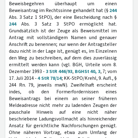
Beweisbegehren überhaupt um einen
Beweisantrag im Rechtssinne gehandelt hat (§
244
Abs. 3 Satz 1 StPO), der eine Bescheidung nach §
244
Abs. 3 Satz 3 StPO ermöglicht hat.
Grundsätzlich ist der Zeuge als Beweismittel im
Antrag mit vollständigem Namen und genauer
Anschrift zu benennen; nur wenn der Antragsteller
dazu nicht in der Lage ist, genügt es, im Einzelnen
den Weg zu beschreiben, auf dem dies zuverlässig
ermittelt werden kann (vgl. BGH, Urteile vom 8.
Dezember 1993 -
3 StR 446/93
,
BGHSt 40, 3
, 7; vom
17. Juli 2014 -
4 StR 78/14
; KK-StPO/Krehl, 9. Aufl., §
244 Rn. 79, jeweils mwN). Zweifelhaft erscheint
indes, ob den Formerfordernissen eines
Beweisantrags bei einem an seiner früheren
Meldeadresse nicht mehr zu ladenden Zeugen der
pauschale Hinweis auf eine nicht näher
beschriebene Ladungsvollmacht als hinreichender
Ansatz für gerichtliche Nachforschungen genügt.
Ohne näheren Vortrag, etwa zum Umfang der