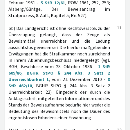
Februar 1961 -
5 StR 12/61
, ROW 1961, 252, 253;
Alsberg/Güntge, Der Beweisantrag im
Strafprozess, 8. Aufl., Kapitel 5; Rn. 527).
11
bb) Das Landgericht ist ohne Rechtsverstoß zu der
Überzeugung gelangt, dass der Zeuge als
Beweismittel unerreichbar und die Ladung
aussichtslos gewesen sei. Die hierfür maßgebenden
Erwägungen hat die Strafkammer noch zureichend
in ihrem Ablehnungsbeschluss niedergelegt (vgl.
BGH, Beschlüsse vom 28. Oktober 1986 -
1 StR
605/86
,
BGHR StPO § 244 Abs. 3 Satz 2
Unerreichbarkeit 1
; vom 21. Dezember 2010 -
3
StR 462/10
, BGHR StPO § 244 Abs. 3 Satz 2
Unerreichbarkeit 22). Eingedenk der durch die
Anklageschrift mitgeteilten Informationen und des
Stands der Beweisaufnahme bedurfte hier weder die
Bedeutung des Beweismittels noch die Dauer des
ergebnislosen Fahndens einer Erwähnung.