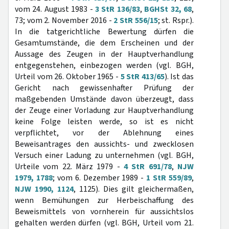
vom 24. August 1983 -
3 StR 136/83
,
BGHSt 32, 68
,
73; vom 2. November 2016 -
2 StR 556/15
; st. Rspr.).
In die tatgerichtliche Bewertung dürfen die
Gesamtumstände, die dem Erscheinen und der
Aussage des Zeugen in der Hauptverhandlung
entgegenstehen, einbezogen werden (vgl. BGH,
Urteil vom 26. Oktober 1965 -
5 StR 413/65
). Ist das
Gericht nach gewissenhafter Prüfung der
maßgebenden Umstände davon überzeugt, dass
der Zeuge einer Vorladung zur Hauptverhandlung
keine Folge leisten werde, so ist es nicht
verpflichtet, vor der Ablehnung eines
Beweisantrages den aussichts- und zwecklosen
Versuch einer Ladung zu unternehmen (vgl. BGH,
Urteile vom 22. März 1979 -
4 StR 691/78
,
NJW
1979, 1788
; vom 6. Dezember 1989 -
1 StR 559/89
,
NJW 1990, 1124
, 1125). Dies gilt gleichermaßen,
wenn Bemühungen zur Herbeischaffung des
Beweismittels von vornherein für aussichtslos
gehalten werden dürfen (vgl. BGH, Urteil vom 21.