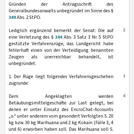
Gründen der Antragsschrift des
Generalbundesanwalts unbegründet im Sinne des §
349
Abs. 2 StPO.
2
Lediglich ergänzend bemerkt der Senat: Die auf
eine Verletzung des §
244
Abs. 3 Satz 3 Nr. 5 StPO
gestützte Verfahrensrüge, das Landgericht habe
fehlerhaft einen von der Verteidigung benannten
Zeugen als unerreichbar behandelt, ist
unbegründet.
3
1. Der Rüge liegt folgendes Verfahrensgeschehen
zugrunde:
4
Dem Angeklagten werden
Betäubungsmittelgeschäfte zur Last gelegt, bei
denen er unter Einsatz des EncroChat-Accounts
„o.“ unter anderem vom gesondert Verfolgten S. 20
kg bzw. 30 kg Marihuana und 2 kg Kokain (Fälle 3, 4
und 6) erworben haben soll. Das Marihuana soll S.