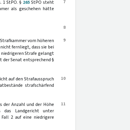
7
. 1 StPO. §
265
StPO steht
samer als geschehen hätte
8
9
die Strafkammer vom höheren
icht fernliegt, dass sie bei
 niedrigeren Strafe gelangt
t der Senat entsprechend §
10
icht auf den Strafausspruch
atbestände strafschärfend
11
ts der Anzahl und der Höhe
s das Landgericht unter
Fall 2 auf eine niedrigere