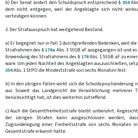
b) Der Senat ändert den Schuldspruch entsprechend §
354
Abs
dem nicht entgegen, weil der Angeklagte sich nicht wirk
verteidigen können.
3. Der Strafausspruch hat weitgehend Bestand.
a) Er begegnet nur in Fall 2 durchgreifenden Bedenken, weil 
Strafrahmen des §
176a
Abs. 3 StGB aF ausgegangen ist und es n
Anwendung des Strafrahmens des §
176
Abs. 1 StGB aF zu einer
wäre. Um jeden Nachteil des Angeklagten auszuschließen, setz
354
Abs. 1 StPO die Mindeststrafe von sechs Monaten fest.
b) In den übrigen Fällen wirkt sich die Schuldspruchänderung n
aus. Soweit das Landgericht die Verwirklichung mehrerer T
berücksichtigt hat, ist dies weiterhin zutreffend.
c) Auch die Gesamtfreiheitsstrafe bleibt unberührt. Angesich
der übrigen Strafen kann ausgeschlossen werden, das
Zugrundelegung einer Freiheitsstrafe von sechs Monaten in 
Gesamtstrafe erkannt hätte.