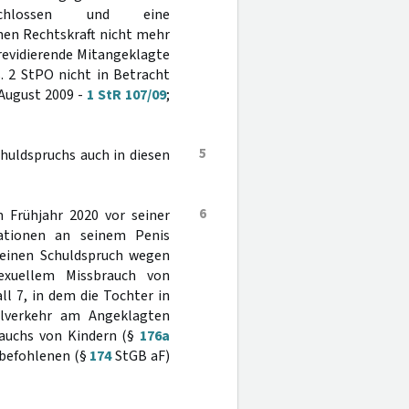
eschlossen und eine
nen Rechtskraft nicht mehr
 revidierende Mitangeklagte
. 2 StPO nicht in Betracht
 August 2009 -
1 StR 107/09
;
5
huldspruchs auch in diesen
6
m Frühjahr 2020 vor seiner
lationen an seinem Penis
n einen Schuldspruch wegen
exuellem Missbrauch von
ll 7, in dem die Tochter in
alverkehr am Angeklagten
rauchs von Kindern (§
176a
zbefohlenen (§
174
StGB aF)