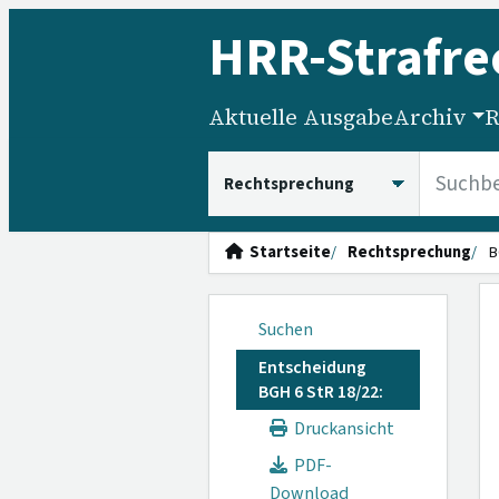
HRR
-Strafre
Aktuelle Ausgabe
Archiv
R
HRRS durchsuchen
Startseite
Rechtsprechung
B
Suchen
Entscheidung
BGH 6 StR 18/22:
Druckansicht
PDF-
Download