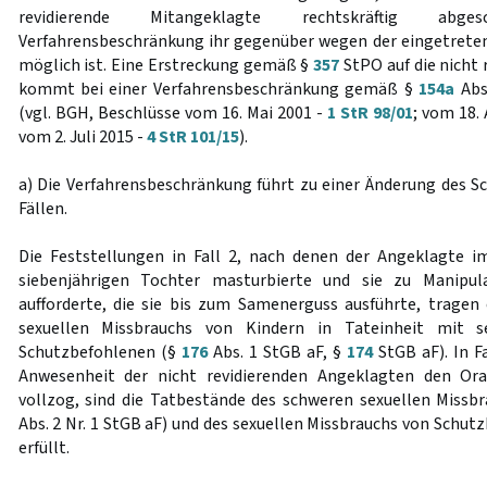
revidierende Mitangeklagte rechtskräftig abg
Verfahrensbeschränkung ihr gegenüber wegen der eingetrete
möglich ist. Eine Erstreckung gemäß §
357
StPO auf die nicht
kommt bei einer Verfahrensbeschränkung gemäß §
154a
Abs
(vgl. BGH, Beschlüsse vom 16. Mai 2001 -
1 StR 98/01
; vom 18.
vom 2. Juli 2015 -
4 StR 101/15
).
a) Die Verfahrensbeschränkung führt zu einer Änderung des Sc
Fällen.
Die Feststellungen in Fall 2, nach denen der Angeklagte i
siebenjährigen Tochter masturbierte und sie zu Manipu
aufforderte, die sie bis zum Samenerguss ausführte, trage
sexuellen Missbrauchs von Kindern in Tateinheit mit s
Schutzbefohlenen (§
176
Abs. 1 StGB aF, §
174
StGB aF). In Fa
Anwesenheit der nicht revidierenden Angeklagten den Or
vollzog, sind die Tatbestände des schweren sexuellen Missb
Abs. 2 Nr. 1 StGB aF) und des sexuellen Missbrauchs von Schut
erfüllt.