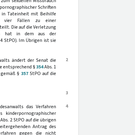
e zum sexuellen Missbrauch
pornographischer Schriften
in Tateinheit mit Beihilfe
 vier Fällen zu einer
ilt. Die auf die Verletzung
ten hat in dem aus der
4 StPO). Im Übrigen ist sie
2
walts ändert der Senat die
nde entsprechend §
354
Abs. 1
 - gemäß §
357
StPO auf die
3
4
desanwalts das Verfahren
ns kinderpornographischer
Abs. 2 StPO auf die übrigen
weitergehenden Antrag des
rfahren gegen die nicht