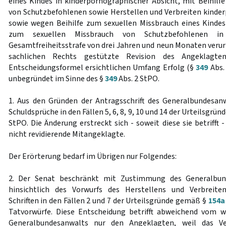
eines Kindes in kinderpornographischer Absicht, mit Beihilf
von Schutzbefohlenen sowie Herstellen und Verbreiten kinder
sowie wegen Beihilfe zum sexuellen Missbrauch eines Kindes 
zum sexuellen Missbrauch von Schutzbefohlenen in
Gesamtfreiheitsstrafe von drei Jahren und neun Monaten verurte
sachlichen Rechts gestützte Revision des Angeklag
Entscheidungsformel ersichtlichen Umfang Erfolg (§
349
Abs. 
unbegründet im Sinne des §
349
Abs. 2 StPO.
1. Aus den Gründen der Antragsschrift des Generalbundesan
Schuldsprüche in den Fällen 5, 6, 8, 9, 10 und 14 der Urteilsgrü
StPO. Die Änderung erstreckt sich - soweit diese sie betrifft
nicht revidierende Mitangeklagte.
Der Erörterung bedarf im Übrigen nur Folgendes:
2. Der Senat beschränkt mit Zustimmung des Generalbun
hinsichtlich des Vorwurfs des Herstellens und Verbreite
Schriften in den Fällen 2 und 7 der Urteilsgründe gemäß §
154a
Tatvorwürfe. Diese Entscheidung betrifft abweichend vom 
Generalbundesanwalts nur den Angeklagten, weil das Ve