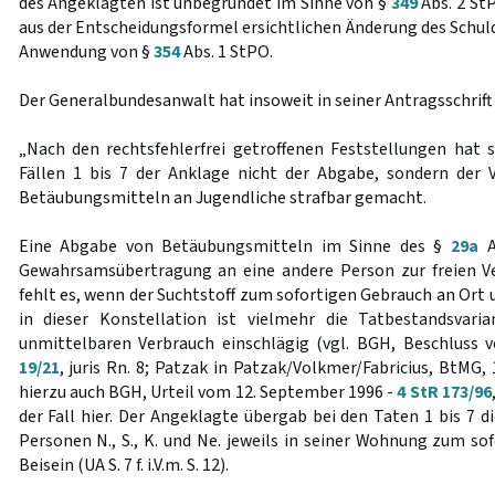
des Angeklagten ist unbegründet im Sinne von §
349
Abs. 2 StP
aus der Entscheidungsformel ersichtlichen Änderung des Schul
Anwendung von §
354
Abs. 1 StPO.
Der Generalbundesanwalt hat insoweit in seiner Antragsschrift
„Nach den rechtsfehlerfrei getroffenen Feststellungen hat 
Fällen 1 bis 7 der Anklage nicht der Abgabe, sondern der 
Betäubungsmitteln an Jugendliche strafbar gemacht.
Eine Abgabe von Betäubungsmitteln im Sinne des §
29a
A
Gewahrsamsübertragung an eine andere Person zur freien Ve
fehlt es, wenn der Suchtstoff zum sofortigen Gebrauch an Ort 
in dieser Konstellation ist vielmehr die Tatbestandsvar
unmittelbaren Verbrauch einschlägig (vgl. BGH, Beschluss
19/21
, juris Rn. 8; Patzak in Patzak/Volkmer/Fabricius, BtMG, 10
hierzu auch BGH, Urteil vom 12. September 1996 -
4 StR 173/96
der Fall hier. Der Angeklagte übergab bei den Taten 1 bis 7 
Personen N., S., K. und Ne. jeweils in seiner Wohnung zum s
Beisein (UA S. 7 f. i.V.m. S. 12).