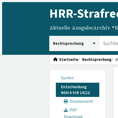
HRR
-Strafre
Aktuelle Ausgabe
Archiv
R
HRRS durchsuchen
Startseite
Rechtsprechung
B
Suchen
Entscheidung
BGH 6 StR 14/22:
Druckansicht
PDF-
Download