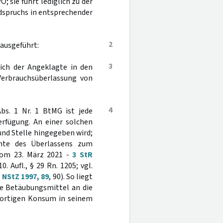
O; sie führt lediglich zu der
dspruchs in entsprechender
2
 ausgeführt:
3
sich der Angeklagte in den
Verbrauchsüberlassung von
4
bs. 1 Nr. 1 BtMG ist jede
rfügung. An einer solchen
und Stelle hingegeben wird;
iante des Überlassens zum
 vom 23. März 2021 -
3 StR
. Aufl., § 29 Rn. 1205; vgl.
,
NStZ 1997, 89
, 90). So liegt
die Betäubungsmittel an die
ofortigen Konsum in seinem