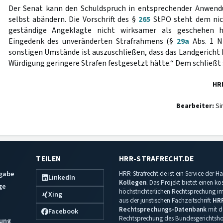
Der Senat kann den Schuldspruch in entsprechender Anwen
selbst abändern. Die Vorschrift des §
265
StPO steht dem nich
geständige Angeklagte nicht wirksamer als geschehen h
Eingedenk des unveränderten Strafrahmens (§
29a
Abs. 1 Nr
sonstigen Umstände ist auszuschließen, dass das Landgericht b
Würdigung geringere Strafen festgesetzt hätte.“ Dem schließt s
HR
Bearbeiter:
Si
TEILEN
HRR-STRAFRECHT.DE
sgabe
HRR-Strafrecht.de ist ein Service der
LinkedIn
Kollegen
. Das Projekt bietet einen k
ge
höchstrichterlichen Rechtsprechung im 
Xing
aus der juristischen Fachzeitschrift
HR
Rechtsprechungs-Datenbank
mit de
Facebook
Rechtsprechung des Bundesgerichtshof
ung