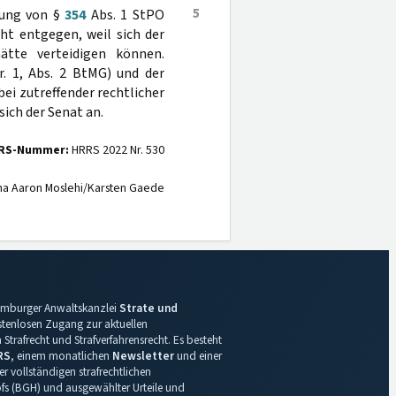
5
dung von §
354
Abs. 1 StPO
t entgegen, weil sich der
ätte verteidigen können.
. 1, Abs. 2 BtMG) und der
ei zutreffender rechtlicher
ich der Senat an.
RS-Nummer:
HRRS 2022 Nr. 530
na Aaron Moslehi/Karsten Gaede
 Hamburger Anwaltskanzlei
Strate und
ostenlosen Zugang zur aktuellen
Strafrecht und Strafverfahrensrecht. Es besteht
RS
, einem monatlichen
Newsletter
und einer
r vollständigen strafrechtlichen
s (BGH) und ausgewählter Urteile und