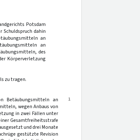
Landgerichts Potsdam
er Schuldspruch dahin
etäubungsmitteln an
etäubungsmitteln an
etäubungsmitteln, des
der Körperverletzung
s zu tragen.
1
n Betäubungsmitteln an
smitteln, wegen Anbaus von
zung in zwei Fällen unter
iner Gesamtfreiheitsstrafe
 ausgesetzt und drei Monate
 Sachrüge gestützte Revision