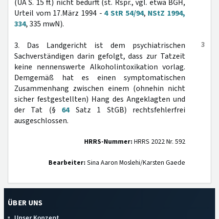
(UA S. 15 ff.) nicht bedurft (st. Rspr., vgl. etwa BGH,
Urteil vom 17.März 1994 -
4 StR 54/94
,
NStZ 1994,
334
, 335 mwN).
3
3. Das Landgericht ist dem psychiatrischen
Sachverständigen darin gefolgt, dass zur Tatzeit
keine nennenswerte Alkoholintoxikation vorlag.
Demgemäß hat es einen symptomatischen
Zusammenhang zwischen einem (ohnehin nicht
sicher festgestellten) Hang des Angeklagten und
der Tat (§
64
Satz 1 StGB) rechtsfehlerfrei
ausgeschlossen.
HRRS-Nummer:
HRRS 2022 Nr. 592
Bearbeiter:
Sina Aaron Moslehi/Karsten Gaede
ÜBER UNS
Unser Konzept