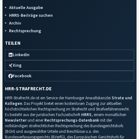
Aktuelle Ausgabe
HRRS-Beiträge suchen
Archiv
Rechtsprechung
TEILEN
LinkedIn
Xing
Facebook
HRR-STRAFRECHT.DE
HRR-Strafrecht.de ist ein Service der Hamburger Anwaltskanzlei
Strate und
Kollegen
. Das Projekt bietet einen kostenlosen Zugang zur aktuellen
höchstrichterlichen Rechtsprechung im Strafrecht und Strafverfahrensrecht.
Es besteht aus der juristischen Fachzeitschrift
HRRS
, einem monatlichen
Newsletter
und einer
Rechtsprechungs-Datenbank
mit der
vollständigen strafrechtlichen Rechtsprechung des Bundesgerichtshofs
(BGH) und ausgewählter Urteile und Beschlüsse u.a. des
Bundesverfassungsgerichts (BVerfG), des Europäischen Gerichtshofs für