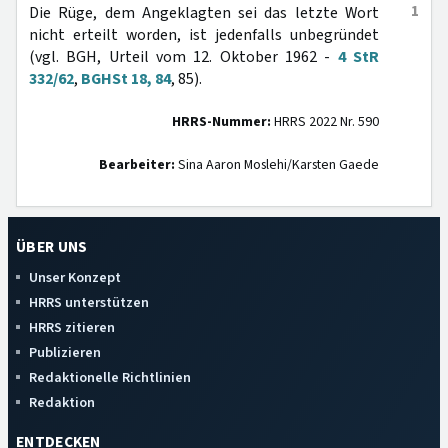
1
Die Rüge, dem Angeklagten sei das letzte Wort
nicht erteilt worden, ist jedenfalls unbegründet
(vgl. BGH, Urteil vom 12. Oktober 1962 -
4 StR
332/62
,
BGHSt 18, 84
, 85).
HRRS-Nummer:
HRRS 2022 Nr. 590
Bearbeiter:
Sina Aaron Moslehi/Karsten Gaede
ÜBER UNS
Unser Konzept
HRRS unterstützen
HRRS zitieren
Publizieren
Redaktionelle Richtlinien
Redaktion
ENTDECKEN