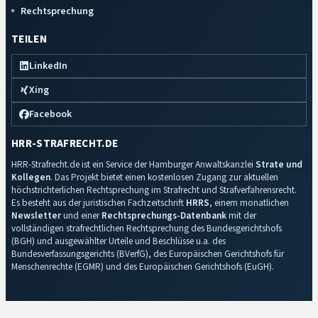
Rechtsprechung
TEILEN
LinkedIn
Xing
Facebook
HRR-STRAFRECHT.DE
HRR-Strafrecht.de ist ein Service der Hamburger Anwaltskanzlei
Strate und
Kollegen
. Das Projekt bietet einen kostenlosen Zugang zur aktuellen
höchstrichterlichen Rechtsprechung im Strafrecht und Strafverfahrensrecht.
Es besteht aus der juristischen Fachzeitschrift
HRRS
, einem monatlichen
Newsletter
und einer
Rechtsprechungs-Datenbank
mit der
vollständigen strafrechtlichen Rechtsprechung des Bundesgerichtshofs
(BGH) und ausgewählter Urteile und Beschlüsse u.a. des
Bundesverfassungsgerichts (BVerfG), des Europäischen Gerichtshofs für
Menschenrechte (EGMR) und des Europäischen Gerichtshofs (EuGH).
Impressum
·
Datenschutz