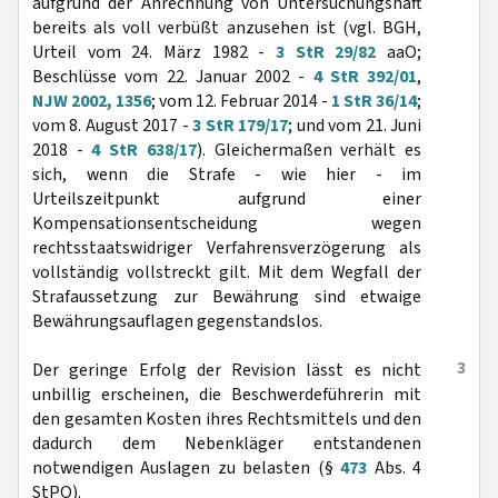
aufgrund der Anrechnung von Untersuchungshaft
bereits als voll verbüßt anzusehen ist (vgl. BGH,
Urteil vom 24. März 1982 -
3 StR 29/82
aaO;
Beschlüsse vom 22. Januar 2002 -
4 StR 392/01
,
NJW 2002, 1356
; vom 12. Februar 2014 -
1 StR 36/14
;
vom 8. August 2017 -
3 StR 179/17
; und vom 21. Juni
2018 -
4 StR 638/17
). Gleichermaßen verhält es
sich, wenn die Strafe - wie hier - im
Urteilszeitpunkt aufgrund einer
Kompensationsentscheidung wegen
rechtsstaatswidriger Verfahrensverzögerung als
vollständig vollstreckt gilt. Mit dem Wegfall der
Strafaussetzung zur Bewährung sind etwaige
Bewährungsauflagen gegenstandslos.
3
Der geringe Erfolg der Revision lässt es nicht
unbillig erscheinen, die Beschwerdeführerin mit
den gesamten Kosten ihres Rechtsmittels und den
dadurch dem Nebenkläger entstandenen
notwendigen Auslagen zu belasten (§
473
Abs. 4
StPO).