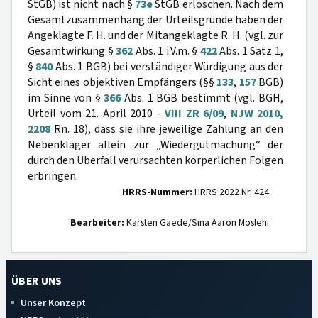
StGB) ist nicht nach §
73e
StGB erloschen. Nach dem
Gesamtzusammenhang der Urteilsgründe haben der
Angeklagte F. H. und der Mitangeklagte R. H. (vgl. zur
Gesamtwirkung §
362
Abs. 1 i.V.m. §
422
Abs. 1 Satz 1,
§
840
Abs. 1 BGB) bei verständiger Würdigung aus der
Sicht eines objektiven Empfängers (§§
133
,
157
BGB)
im Sinne von §
366
Abs. 1 BGB bestimmt (vgl. BGH,
Urteil vom 21. April 2010 -
VIII ZR 6/09
,
NJW 2010,
2208
Rn. 18), dass sie ihre jeweilige Zahlung an den
Nebenkläger allein zur „Wiedergutmachung“ der
durch den Überfall verursachten körperlichen Folgen
erbringen.
HRRS-Nummer:
HRRS 2022 Nr. 424
Bearbeiter:
Karsten Gaede/Sina Aaron Moslehi
ÜBER UNS
Unser Konzept