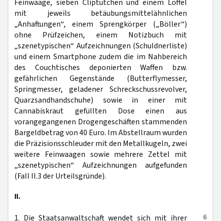
Feinwaage, sieben Cliptütchen und einem Löffel
mit jeweils betäubungsmittelähnlichen
„Anhaftungen“, einem Sprengkörper („Böller“)
ohne Prüfzeichen, einem Notizbuch mit
„szenetypischen“ Aufzeichnungen (Schuldnerliste)
und einem Smartphone zudem die im Nahbereich
des Couchtisches deponierten Waffen bzw.
gefährlichen Gegenstände (Butterflymesser,
Springmesser, geladener Schreckschussrevolver,
Quarzsandhandschuhe) sowie in einer mit
Cannabiskraut gefüllten Dose einen aus
vorangegangenen Drogengeschäften stammenden
Bargeldbetrag von 40 Euro. Im Abstellraum wurden
die Präzisionsschleuder mit den Metallkugeln, zwei
weitere Feinwaagen sowie mehrere Zettel mit
„szenetypischen“ Aufzeichnungen aufgefunden
(Fall II.3 der Urteilsgründe).
II.
6
1. Die Staatsanwaltschaft wendet sich mit ihrer