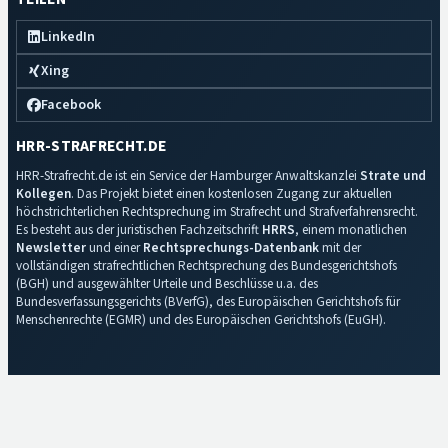
LinkedIn
Xing
Facebook
HRR-STRAFRECHT.DE
HRR-Strafrecht.de ist ein Service der Hamburger Anwaltskanzlei
Strate und
Kollegen
. Das Projekt bietet einen kostenlosen Zugang zur aktuellen
höchstrichterlichen Rechtsprechung im Strafrecht und Strafverfahrensrecht.
Es besteht aus der juristischen Fachzeitschrift
HRRS
, einem monatlichen
Newsletter
und einer
Rechtsprechungs-Datenbank
mit der
vollständigen strafrechtlichen Rechtsprechung des Bundesgerichtshofs
(BGH) und ausgewählter Urteile und Beschlüsse u.a. des
Bundesverfassungsgerichts (BVerfG), des Europäischen Gerichtshofs für
Menschenrechte (EGMR) und des Europäischen Gerichtshofs (EuGH).
Impressum
·
Datenschutz