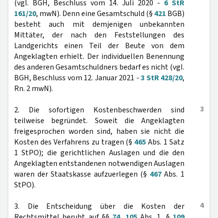
(vgl. BGH, Beschluss vom 14. Juli 2020 -
6 StR
161/20
, mwN). Denn eine Gesamtschuld (§
421
BGB)
besteht auch mit demjenigen unbekannten
Mittäter, der nach den Feststellungen des
Landgerichts einen Teil der Beute von dem
Angeklagten erhielt. Der individuellen Benennung
des anderen Gesamtschuldners bedarf es nicht (vgl.
BGH, Beschluss vom 12. Januar 2021 -
3 StR 428/20
,
Rn. 2 mwN).
3
2. Die sofortigen Kostenbeschwerden sind
teilweise begründet. Soweit die Angeklagten
freigesprochen worden sind, haben sie nicht die
Kosten des Verfahrens zu tragen (§
465
Abs. 1 Satz
1 StPO); die gerichtlichen Auslagen und die den
Angeklagten entstandenen notwendigen Auslagen
waren der Staatskasse aufzuerlegen (§
467
Abs. 1
StPO).
4
3. Die Entscheidung über die Kosten der
Rechtsmittel beruht auf §§
74
,
105
Abs. 1, §
109