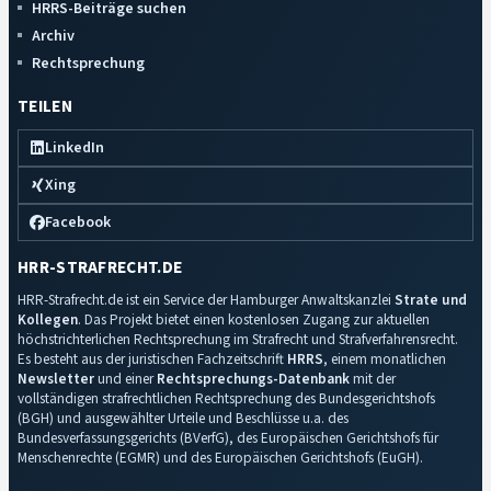
HRRS-Beiträge suchen
Archiv
Rechtsprechung
TEILEN
LinkedIn
Xing
Facebook
HRR-STRAFRECHT.DE
HRR-Strafrecht.de ist ein Service der Hamburger Anwaltskanzlei
Strate und
Kollegen
. Das Projekt bietet einen kostenlosen Zugang zur aktuellen
höchstrichterlichen Rechtsprechung im Strafrecht und Strafverfahrensrecht.
Es besteht aus der juristischen Fachzeitschrift
HRRS
, einem monatlichen
Newsletter
und einer
Rechtsprechungs-Datenbank
mit der
vollständigen strafrechtlichen Rechtsprechung des Bundesgerichtshofs
(BGH) und ausgewählter Urteile und Beschlüsse u.a. des
Bundesverfassungsgerichts (BVerfG), des Europäischen Gerichtshofs für
Menschenrechte (EGMR) und des Europäischen Gerichtshofs (EuGH).