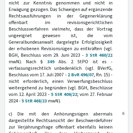
nicht zur Kenntnis genommen und nicht in
Erwägung gezogen. Das Schweigen auf ergänzende
Rechtsausführungen in der Gegenerklärung
offenbart im revisionsgerichtlichen
Beschlussverfahren vielmehr, dass der Vortrag
ungeeignet gewesen ist, die vom
Generalbundesanwalt dargelegte Erfolglosigkeit
der erhobenen Revisionsrügen zu entkräften (vgl.
BGH, Beschluss vom 29. Juni 2023 -
3 StR 460/22
mwN). Nach §
349
Abs. 2 StPO ist es -
verfassungsrechtlich unbedenklich (vgl. BVerfG,
Beschluss vom 17. Juli 2007 -
2 BvR 496/07
, Rn. 15) -
nicht erforderlich, einen Verwerfungsbeschluss
weitergehend zu begründen (vgl. BGH, Beschlüsse
vom 12. April 2023 -
5 StR 406/22
; vom 27. Februar
2024 -
5 StR 468/23
mwN).
6
c) Die mit den Anhörungsrügen abermals
dargestellte Rechtsansicht der Beschwerdeführer
zur Verjährungsfrage offenbart ebenfalls keinen