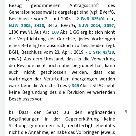
Bezug genommenen Antragsschrift des
Generalbundesanwalts dargelegt sind (vgl. BVerfG,
Beschlüsse vom 2. Juni 2005 -
2 BvR 625/01
u.a.,
NJW 2005, 3410
, 3413; BVerfG,
NJW 2024, 1097
,
1100 mwN). Aus Art.
103
Abs. 1 GG ergibt sich nicht
die Verpflichtung der Gerichte, jedes Vorbringen
eines Beteiligten ausdrücklich zu bescheiden (vgl.
BGH, Beschluss vom 23. April 2019 -
1 StR 43/19
,
mwN). Aus dem Umstand, dass er die Verwerfung
der Revision nicht noch näher begründet hat, kann
auch nicht geschlossen werden, dass das
Vorbringen der Verurteilten übergangen worden
wäre. Denn die Vorschrift des §
349
Abs. 2 StPO sieht
keine Begründung des die Revision verwerfenden
Beschlusses vor.
5
b) Dass der Senat zu den ergänzenden
Begründungen in der Gegenerklärung keine
Stellung genommen hat, rechtfertigt ebenfalls
nicht die Annahme, er habe das Vorbringen jeweils