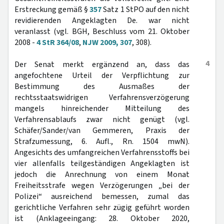
Erstreckung gemäß §
357
Satz 1 StPO auf den nicht
revidierenden Angeklagten De. war nicht
veranlasst (vgl. BGH, Beschluss vom 21. Oktober
2008 -
4 StR 364/08
,
NJW 2009, 307
, 308).
4
Der Senat merkt ergänzend an, dass das
angefochtene Urteil der Verpflichtung zur
Bestimmung des Ausmaßes der
rechtsstaatswidrigen Verfahrensverzögerung
mangels hinreichender Mitteilung des
Verfahrensablaufs zwar nicht genügt (vgl.
Schäfer/Sander/van Gemmeren, Praxis der
Strafzumessung, 6. Aufl., Rn. 1504 mwN).
Angesichts des umfangreichen Verfahrensstoffs bei
vier allenfalls teilgeständigen Angeklagten ist
jedoch die Anrechnung von einem Monat
Freiheitsstrafe wegen Verzögerungen „bei der
Polizei“ ausreichend bemessen, zumal das
gerichtliche Verfahren sehr zügig geführt worden
ist (Anklageeingang: 28. Oktober 2020,