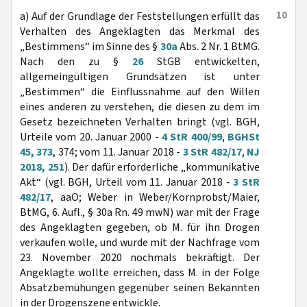
10
a) Auf der Grundlage der Feststellungen erfüllt das
Verhalten des Angeklagten das Merkmal des
„Bestimmens“ im Sinne des §
30a
Abs. 2 Nr. 1 BtMG.
Nach den zu §
26
StGB entwickelten,
allgemeingültigen Grundsätzen ist unter
„Bestimmen“ die Einflussnahme auf den Willen
eines anderen zu verstehen, die diesen zu dem im
Gesetz bezeichneten Verhalten bringt (vgl. BGH,
Urteile vom 20. Januar 2000 -
4 StR 400/99
,
BGHSt
45, 373
, 374; vom 11. Januar 2018 -
3 StR 482/17
,
NJ
2018, 251
). Der dafür erforderliche „kommunikative
Akt“ (vgl. BGH, Urteil vom 11. Januar 2018 -
3 StR
482/17
, aaO; Weber in Weber/Kornprobst/Maier,
BtMG, 6. Aufl., § 30a Rn. 49 mwN) war mit der Frage
des Angeklagten gegeben, ob M. für ihn Drogen
verkaufen wolle, und wurde mit der Nachfrage vom
23. November 2020 nochmals bekräftigt. Der
Angeklagte wollte erreichen, dass M. in der Folge
Absatzbemühungen gegenüber seinen Bekannten
in der Drogenszene entwickle.