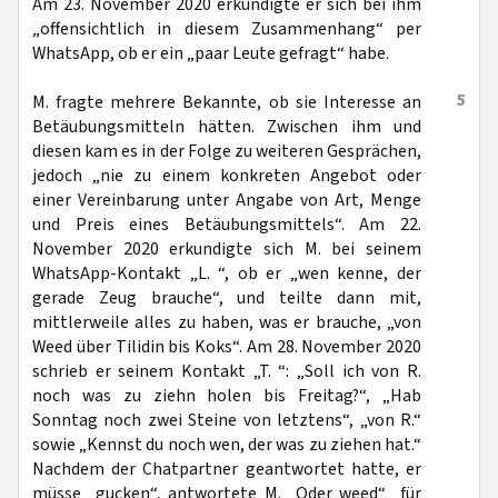
Am 23. November 2020 erkundigte er sich bei ihm
„offensichtlich in diesem Zusammenhang“ per
WhatsApp, ob er ein „paar Leute gefragt“ habe.
5
M. fragte mehrere Bekannte, ob sie Interesse an
Betäubungsmitteln hätten. Zwischen ihm und
diesen kam es in der Folge zu weiteren Gesprächen,
jedoch „nie zu einem konkreten Angebot oder
einer Vereinbarung unter Angabe von Art, Menge
und Preis eines Betäubungsmittels“. Am 22.
November 2020 erkundigte sich M. bei seinem
WhatsApp-Kontakt „L. “, ob er „wen kenne, der
gerade Zeug brauche“, und teilte dann mit,
mittlerweile alles zu haben, was er brauche, „von
Weed über Tilidin bis Koks“. Am 28. November 2020
schrieb er seinem Kontakt „T. “: „Soll ich von R.
noch was zu ziehn holen bis Freitag?“, „Hab
Sonntag noch zwei Steine von letztens“, „von R.“
sowie „Kennst du noch wen, der was zu ziehen hat.“
Nachdem der Chatpartner geantwortet hatte, er
müsse „gucken“, antwortete M. „Oder weed“ „für