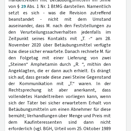
Handeltreiben mit Betäubungsmitteln im Sinne
von §
29
Abs. 1 Nr. 1 BtMG darstellen. Namentlich
setzt es sich - was die Revision zutreffend
beanstandet - nicht mit dem Umstand
auseinander, dass M. nach den Feststellungen zu
den Verurteilungssachverhalten jedenfalls im
Zeitpunkt seines Kontakts mit „T. -“ am 28.
November 2020 über Betäubungsmittel verfügte
bzw. diese sicher erwartete. Danach rechnete M. für
den Folgetag mit einer Lieferung von zwei
„Steinen“ Amphetamin durch „R. “, mithin den
Angeklagten, die er dann auch erhielt. Es drängt
sich auf, dass gerade diese zwei Steine Gegenstand
der Kommunikation mit „T.“ waren. In der
Rechtsprechung ist aber anerkannt, dass
vollendetes Handeltreiben vorliegen kann, wenn
sich der Täter bei sicher erwartetem Erhalt von
Betäubungsmitteln um einen Abnehmer für diese
bemüht; Verhandlungen über Menge und Preis mit
dem Kaufinteressenten sind dann nicht
erforderlich (vgl. BGH, Urteil vom 25. Oktober 1989