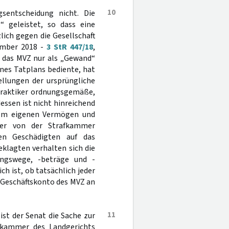
10
gsentscheidung nicht. Die
 geleistet, so dass eine
lich gegen die Gesellschaft
ember 2018 -
3 StR 447/18
,
 das MVZ nur als „Gewand“
nes Tatplans bediente, hat
ellungen der ursprüngliche
lpraktiker ordnungsgemäße,
ssen ist nicht hinreichend
dem eigenen Vermögen und
der von der Strafkammer
en Geschädigten auf das
klagten verhalten sich die
ungswege, -beträge und -
h ist, ob tatsächlich jeder
 Geschäftskonto des MVZ an
11
st der Senat die Sache zur
fkammer des Landgerichts