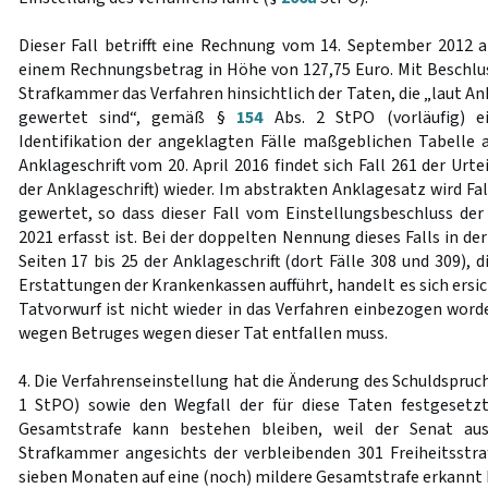
Dieser Fall betrifft eine Rechnung vom 14. September 2012 
einem Rechnungsbetrag in Höhe von 127,75 Euro. Mit Beschluss
Strafkammer das Verfahren hinsichtlich der Taten, die „laut An
gewertet sind“, gemäß §
154
Abs. 2 StPO (vorläufig) ei
Identifikation der angeklagten Fälle maßgeblichen Tabelle a
Anklageschrift vom 20. April 2016 findet sich Fall 261 der Urtei
der Anklageschrift) wieder. Im abstrakten Anklagesatz wird Fal
gewertet, so dass dieser Fall vom Einstellungsbeschluss de
2021 erfasst ist. Bei der doppelten Nennung dieses Falls in de
Seiten 17 bis 25 der Anklageschrift (dort Fälle 308 und 309), 
Erstattungen der Krankenkassen aufführt, handelt es sich ersic
Tatvorwurf ist nicht wieder in das Verfahren einbezogen worde
wegen Betruges wegen dieser Tat entfallen muss.
4. Die Verfahrenseinstellung hat die Änderung des Schuldspru
1 StPO) sowie den Wegfall der für diese Taten festgesetzt
Gesamtstrafe kann bestehen bleiben, weil der Senat aus
Strafkammer angesichts der verbleibenden 301 Freiheitsstra
sieben Monaten auf eine (noch) mildere Gesamtstrafe erkannt 