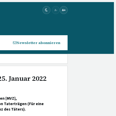
A-
A+
Newsletter abonnieren
25. Januar 2022
en [MVZ],
n Taterträgen (Für eine
z des Täters).