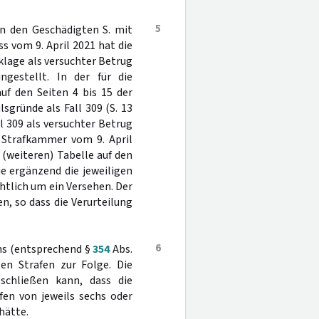
5
an den Geschädigten S. mit
 vom 9. April 2021 hat die
klage als versuchter Betrug
ngestellt. In der für die
uf den Seiten 4 bis 15 der
lsgründe als Fall 309 (S. 13
l 309 als versuchter Betrug
r Strafkammer vom 9. April
r (weiteren) Tabelle auf den
die ergänzend die jeweiligen
htlich um ein Versehen. Der
n, so dass die Verurteilung
6
chs (entsprechend §
354
Abs.
en Strafen zur Folge. Die
schließen kann, dass die
fen von jeweils sechs oder
hätte.