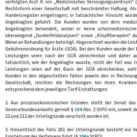
verfolgten Arzt K. ein „Medizinisches Versorgungszentrum“ 
Rechtsform einer Gesellschaft mit beschränkter Haftung. Als 
Handelsregister eingetragen; in tatsächlicher Hinsicht wurd
Angeklagten geführt. Die Kunden wurden von dem medizin
Angeklagten behandelt, wobei er keine schulmedizinisch
überwiegend „Dunkelfeldanalysen“ sowie „Klopftherapien“ dur
Weise an Behandlungen beteiligt. Abgerechnet wurden die Leis
Gebührenordnung für Ärzte (GOÄ). Bei den Kunden wurde der E
Leistungen seien nach der GOÄ abrechenbar und daher au
tatsächlich, wie der Angeklagte wusste, nicht der Fall war. 
Leistungen seien auf der Basis der GOÄ abrechenbar, zahlt
Kunden in den abgeurteilten Fällen jeweils den in Rechnun
Gesellschaft, reichten die Rechnungen bei ihren Kranken
entsprechend dem jeweiligen Tarif Erstattungen.
2. Aus prozessökonomischen Gründen stellt der Senat das
Generalbundesanwalts gemäß §
154
Abs. 2 StPO ein, soweit d
22 und 212 der Urteilsgründe verurteilt worden ist.
3. Hinsichtlich des Falls 261 der Urteilsgründe besteht ein V
Einstellung des Verfahrens führt (§
206a
StPO).