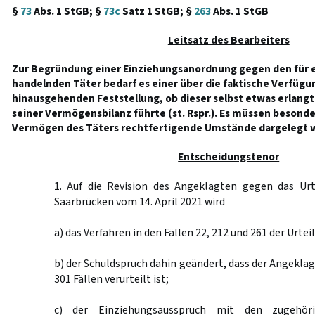
§
73
Abs. 1 StGB; §
73c
Satz 1 StGB; §
263
Abs. 1 StGB
Leitsatz des Bearbeiters
Zur Begründung einer Einziehungsanordnung gegen den für e
handelnden Täter bedarf es einer über die faktische Verfüg
hinausgehenden Feststellung, ob dieser selbst etwas erlangt
seiner Vermögensbilanz führte (st. Rspr.). Es müssen besonder
Vermögen des Täters rechtfertigende Umstände dargelegt 
Entscheidungstenor
1. Auf die Revision des Angeklagten gegen das Urt
Saarbrücken vom 14. April 2021 wird
a) das Verfahren in den Fällen 22, 212 und 261 der Urtei
b) der Schuldspruch dahin geändert, dass der Angekla
301 Fällen verurteilt ist;
c) der Einziehungsausspruch mit den zugehöri