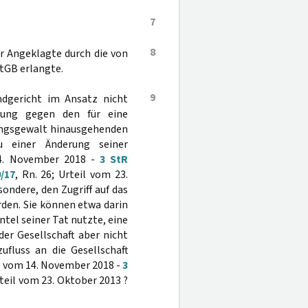
7
8
er Angeklagte durch die von
StGB erlangte.
9
ndgericht im Ansatz nicht
nung gegen den für eine
gungsgewalt hinausgehenden
u einer Änderung seiner
14. November 2018 -
3 StR
/17
, Rn. 26; Urteil vom 23.
sondere, den Zugriff auf das
den. Sie können etwa darin
antel seiner Tat nutzte, eine
r Gesellschaft aber nicht
fluss an die Gesellschaft
se vom 14. November 2018 -
3
rteil vom 23. Oktober 2013 ?