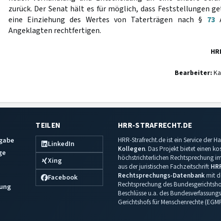
zurück. Der Senat hält es für möglich, dass Feststellungen g
eine Einziehung des Wertes von Taterträgen nach §
73
A
Angeklagten rechtfertigen.
HR
Bearbeiter:
Ka
TEILEN
HRR-STRAFRECHT.DE
sgabe
HRR-Strafrecht.de ist ein Service der
LinkedIn
Kollegen
. Das Projekt bietet einen k
ge
höchstrichterlichen Rechtsprechung im 
Xing
aus der juristischen Fachzeitschrift
HR
Rechtsprechungs-Datenbank
mit de
Facebook
Rechtsprechung des Bundesgerichtshof
ung
Beschlüsse u.a. des Bundesverfassungs
Gerichtshofs für Menschenrechte (EGM