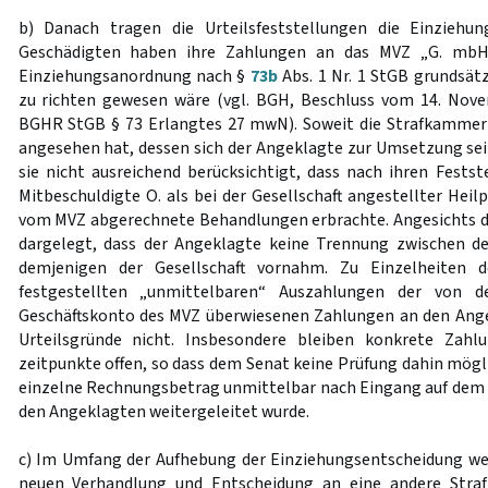
b) Danach tragen die Urteilsfeststellungen die Einziehun
Geschädigten haben ihre Zahlungen an das MVZ „G. mbH“
Einziehungsanordnung nach §
73b
Abs. 1 Nr. 1 StGB grundsätz
zu richten gewesen wäre (vgl. BGH, Beschluss vom 14. Nov
BGHR StGB § 73 Erlangtes 27 mwN). Soweit die Strafkammer
angesehen hat, dessen sich der Angeklagte zur Umsetzung sei
sie nicht ausreichend berücksichtigt, dass nach ihren Festst
Mitbeschuldigte O. als bei der Gesellschaft angestellter Hei
vom MVZ abgerechnete Behandlungen erbrachte. Angesichts de
dargelegt, dass der Angeklagte keine Trennung zwischen 
demjenigen der Gesellschaft vornahm. Zu Einzelheiten 
festgestellten „unmittelbaren“ Auszahlungen der von d
Geschäftskonto des MVZ überwiesenen Zahlungen an den Ange
Urteilsgründe nicht. Insbesondere bleiben konkrete Zahl
zeitpunkte offen, so dass dem Senat keine Prüfung dahin möglic
einzelne Rechnungsbetrag unmittelbar nach Eingang auf dem
den Angeklagten weitergeleitet wurde.
c) Im Umfang der Aufhebung der Einziehungsentscheidung wei
neuen Verhandlung und Entscheidung an eine andere Stra