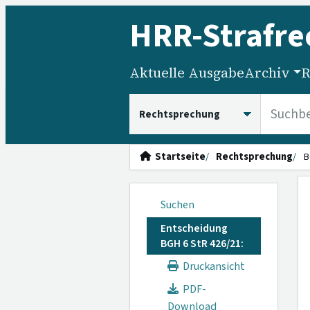
HRR
-Strafre
Aktuelle Ausgabe
Archiv
R
HRRS durchsuchen
Startseite
Rechtsprechung
B
Suchen
Entscheidung
BGH 6 StR 426/21:
Druckansicht
PDF-
Download