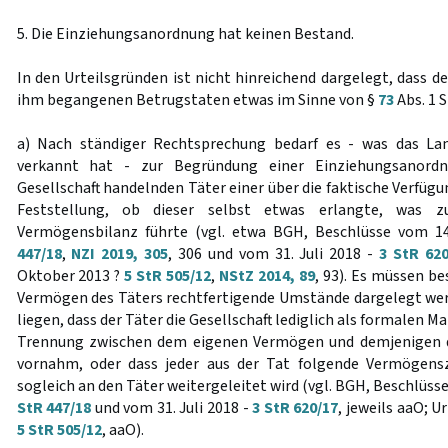
5. Die Einziehungsanordnung hat keinen Bestand.
In den Urteilsgründen ist nicht hinreichend dargelegt, dass d
ihm begangenen Betrugstaten etwas im Sinne von §
73
Abs. 1 
a) Nach ständiger Rechtsprechung bedarf es - was das La
verkannt hat - zur Begründung einer Einziehungsanord
Gesellschaft handelnden Täter einer über die faktische Verfü
Feststellung, ob dieser selbst etwas erlangte, was z
Vermögensbilanz führte (vgl. etwa BGH, Beschlüsse vom 
447/18
,
NZI 2019, 305
, 306 und vom 31. Juli 2018 -
3 StR 620
Oktober 2013 ?
5 StR 505/12
,
NStZ 2014, 89
, 93). Es müssen be
Vermögen des Täters rechtfertigende Umstände dargelegt wer
liegen, dass der Täter die Gesellschaft lediglich als formalen M
Trennung zwischen dem eigenen Vermögen und demjenigen de
vornahm, oder dass jeder aus der Tat folgende Vermögenszu
sogleich an den Täter weitergeleitet wird (vgl. BGH, Beschlüs
StR 447/18
und vom 31. Juli 2018 -
3 StR 620/17
, jeweils aaO; U
5 StR 505/12
, aaO).