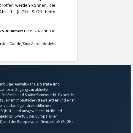
etroffen werden können, die
bs. 1, §
73c
StGB beim
RS-Nummer:
HRRS 2022 Nr. 336
rsten Gaede/Sina Aaron Moslehi
 Hamburger Anwaltskanzlei
Strate und
ostenlosen Zugang zur aktuellen
Strafrecht und Strafverfahrensrecht. Es besteht
RS
, einem monatlichen
Newsletter
und einer
r vollständigen strafrechtlichen
s (BGH) und ausgewählter Urteile und
gerichts (BVerfG), des Europäischen
R) und des Europäischen Gerichtshofs (EuGH).