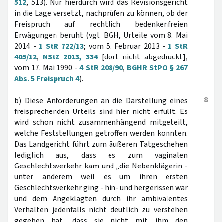
512
, 513). Nur hierdurch wird das Revisionsgericht
in die Lage versetzt, nachprüfen zu können, ob der
Freispruch auf rechtlich bedenkenfreien
Erwägungen beruht (vgl. BGH, Urteile vom 8. Mai
2014 -
1 StR 722/13
; vom 5. Februar 2013 -
1 StR
405/12
,
NStZ 2013, 334
[dort nicht abgedruckt];
vom 17. Mai 1990 -
4 StR 208/90
,
BGHR StPO § 267
Abs. 5 Freispruch 4
).
8
b) Diese Anforderungen an die Darstellung eines
freisprechenden Urteils sind hier nicht erfüllt. Es
wird schon nicht zusammenhängend mitgeteilt,
welche Feststellungen getroffen werden konnten.
Das Landgericht führt zum äußeren Tatgeschehen
lediglich aus, dass es zum vaginalen
Geschlechtsverkehr kam und „die Nebenklägerin -
unter anderem weil es um ihren ersten
Geschlechtsverkehr ging - hin- und hergerissen war
und dem Angeklagten durch ihr ambivalentes
Verhalten jedenfalls nicht deutlich zu verstehen
gegeben hat, dass sie nicht mit ihm den