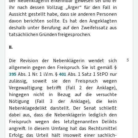
der Nebenklägerin erkennbar gewesen sei und er
ihr nach dessen Vollzug „Ärger“ für den Fall in
Aussicht gestellt habe, dass sie anderen Personen
davon berichten sollte. Es hat den Angeklagten
deshalb unter Berufung auf den Zweifelssatz aus
tatsächlichen Gründen freigesprochen.
II.
5
Die Revision der Nebenklägerin wendet sich
allgemein gegen den Freispruch. Sie ist gemäß §
395
Abs. 1 Nr. 1 i.V.m. §
401
Abs. 1 Satz 1 StPO nur
zulässig, soweit sie den Freispruch wegen
Vergewaltigung betrifft (Fall 2 der Anklage),
hingegen nicht in Bezug auf die versuchte
Nötigung (Fall 3 der Anklage), die kein
Nebenklagedelikt darstellt. Der Senat schließt
dabei aus, dass die Nebenklägerin lediglich den
Freispruch wegen des letztgenannten Delikts
angreift. In diesem Umfang hat das Rechtsmittel
Erfolg; das Urteil hält insoweit einer sachlich-