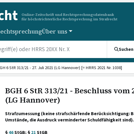
cht
Online-Zeitschrift und Rechtsprechungsdatenbank
für höchstrichterliche Rechtsprechung im Strafrecht
echtsprechung
Über uns
Suchen
GH 6 StR 313/21 - 27. Juli 2021 (LG Hannover) [= HRRS 2021 Nr. 1038]
BGH 6 StR 313/21 - Beschluss vom 2
(LG Hannover)
Strafzumessung (keine strafschärfende Berücksichtigung: B
Umstände, die Ausdruck verminderter Schuldfähigkeit sind).
§
46
StGB; §
21
StGB