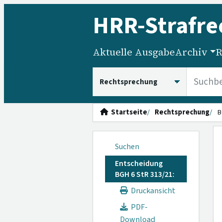
HRR
-Strafre
Aktuelle Ausgabe
Archiv
R
HRRS durchsuchen
Startseite
Rechtsprechung
B
Suchen
Entscheidung
BGH 6 StR 313/21:
Druckansicht
PDF-
Download