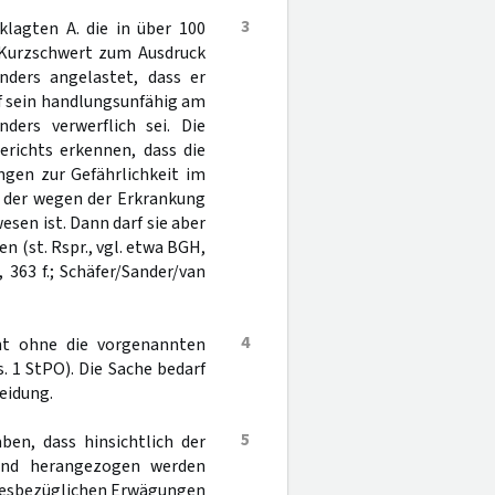
3
lagten A. die in über 100
 Kurzschwert zum Ausdruck
ders angelastet, dass er
uf sein handlungsunfähig am
ers verwerflich sei. Die
erichts erkennen, dass die
ngen zur Gefährlichkeit im
k der wegen der Erkrankung
sen ist. Dann darf sie aber
 (st. Rspr., vgl. etwa BGH,
, 363 f.; Schäfer/Sander/van
4
cht ohne die vorgenannten
. 1 StPO). Die Sache bedarf
eidung.
5
en, dass hinsichtlich der
end herangezogen werden
 diesbezüglichen Erwägungen