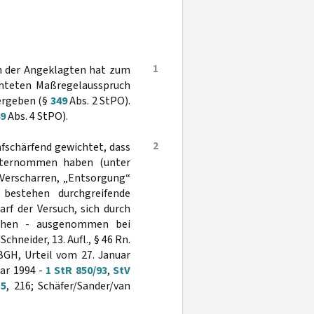
1
en der Angeklagten hat zum
chteten Maßregelausspruch
ergeben (§
349
Abs. 2 StPO).
9
Abs. 4 StPO).
2
fschärfend gewichtet, dass
nternommen haben (unter
 Verscharren, „Entsorgung“
bestehen durchgreifende
rf der Versuch, sich durch
iehen - ausgenommen bei
hneider, 13. Aufl., § 46 Rn.
BGH, Urteil vom 27. Januar
uar 1994 -
1 StR 850/93
,
StV
15
, 216; Schäfer/Sander/van