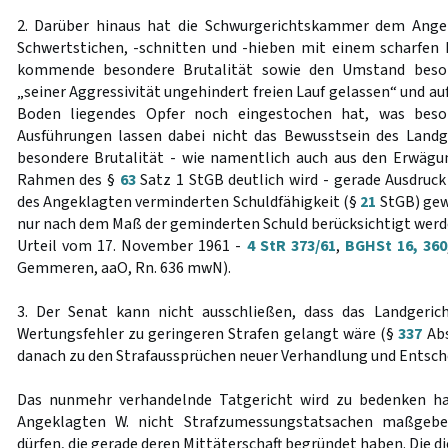
2. Darüber hinaus hat die Schwurgerichtskammer dem Angek
Schwertstichen, -schnitten und -hieben mit einem scharfen
kommende besondere Brutalität sowie den Umstand beson
„seiner Aggressivität ungehindert freien Lauf gelassen“ und a
Boden liegendes Opfer noch eingestochen hat, was besond
Ausführungen lassen dabei nicht das Bewusstsein des Landg
besondere Brutalität - wie namentlich auch aus den Erwägu
Rahmen des §
63
Satz 1 StGB deutlich wird - gerade Ausdruc
des Angeklagten verminderten Schuldfähigkeit (§
21
StGB) gewe
nur nach dem Maß der geminderten Schuld berücksichtigt werden
Urteil vom 17. November 1961 -
4 StR 373/61
,
BGHSt 16, 360
Gemmeren, aaO, Rn. 636 mwN).
3. Der Senat kann nicht ausschließen, dass das Landgeri
Wertungsfehler zu geringeren Strafen gelangt wäre (§
337
Abs
danach zu den Strafaussprüchen neuer Verhandlung und Entsch
Das nunmehr verhandelnde Tatgericht wird zu bedenken hab
Angeklagten W. nicht Strafzumessungstatsachen maßgeb
dürfen, die gerade deren Mittäterschaft begründet haben. Die