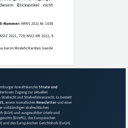
iesem Blickwinkel nicht
S-Nummer:
HRRS 2021 Nr. 1038
NStZ 2021, 729; NStZ-RR 2022, 9
na Aaron Moslehi/Karsten Gaede
 Hamburger Anwaltskanzlei
Strate und
ostenlosen Zugang zur aktuellen
Strafrecht und Strafverfahrensrecht. Es besteht
RS
, einem monatlichen
Newsletter
und einer
r vollständigen strafrechtlichen
s (BGH) und ausgewählter Urteile und
gerichts (BVerfG), des Europäischen
R) und des Europäischen Gerichtshofs (EuGH).