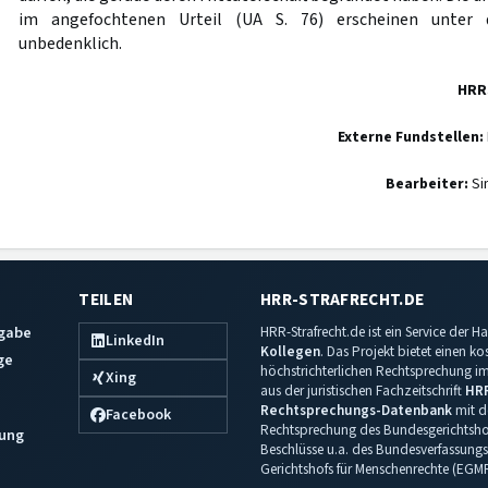
im angefochtenen Urteil (UA S. 76) erscheinen unter d
unbedenklich.
HRR
Externe Fundstellen:
Bearbeiter:
Si
TEILEN
HRR-STRAFRECHT.DE
sgabe
HRR-Strafrecht.de ist ein Service der
LinkedIn
Kollegen
. Das Projekt bietet einen k
ge
höchstrichterlichen Rechtsprechung im 
Xing
aus der juristischen Fachzeitschrift
HR
Rechtsprechungs-Datenbank
mit de
Facebook
Rechtsprechung des Bundesgerichtshof
ung
Beschlüsse u.a. des Bundesverfassungs
Gerichtshofs für Menschenrechte (EGM