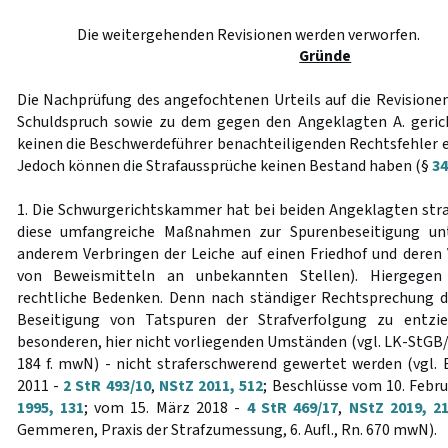
Die weitergehenden Revisionen werden verworfen.
Gründe
Die Nachprüfung des angefochtenen Urteils auf die Revision
Schuldspruch sowie zu dem gegen den Angeklagten A. geri
keinen die Beschwerdeführer benachteiligenden Rechtsfehler 
Jedoch können die Strafaussprüche keinen Bestand haben (§
34
1. Die Schwurgerichtskammer hat bei beiden Angeklagten stra
diese umfangreiche Maßnahmen zur Spurenbeseitigung u
anderem Verbringen der Leiche auf einen Friedhof und deren
von Beweismitteln an unbekannten Stellen). Hiergegen 
rechtliche Bedenken. Denn nach ständiger Rechtsprechung da
Beseitigung von Tatspuren der Strafverfolgung zu entz
besonderen, hier nicht vorliegenden Umständen (vgl. LK-StGB/Sc
184 f. mwN) - nicht straferschwerend gewertet werden (vgl. 
2011 -
2 StR 493/10
,
NStZ 2011, 512
; Beschlüsse vom 10. Febr
1995, 131
; vom 15. März 2018 -
4 StR 469/17
,
NStZ 2019, 2
Gemmeren, Praxis der Strafzumessung, 6. Aufl., Rn. 670 mwN).